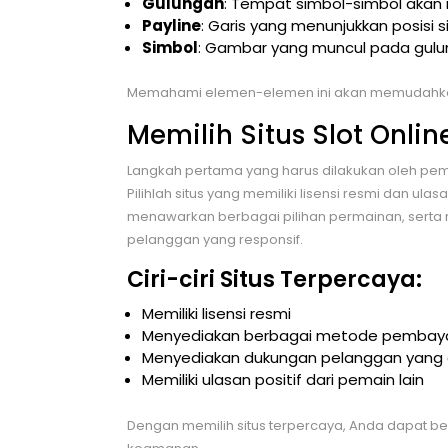
Gulungan
: Tempat simbol-simbol akan 
Payline
: Garis yang menunjukkan posisi
Simbol
: Gambar yang muncul pada gulung
Memahami elemen-elemen ini akan memudahkan 
Memilih Situs Slot Onli
Langkah pertama yang harus dilakukan oleh pemul
Pilihlah situs yang memiliki lisensi resmi dan ula
menawarkan berbagai pilihan permainan, serta
pelanggan yang responsif.
Ciri-ciri Situs Terpercaya:
Memiliki lisensi resmi
Menyediakan berbagai metode pembay
Menyediakan dukungan pelanggan yang a
Memiliki ulasan positif dari pemain lain
Dengan memilih situs terpercaya, Anda dapat b