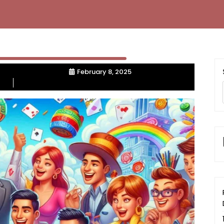
February 8, 2025