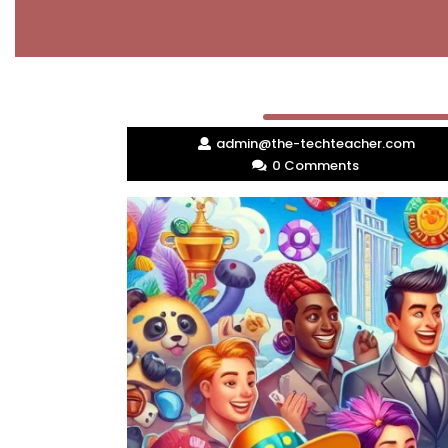
admin@the-techteacher.com
0 Comments