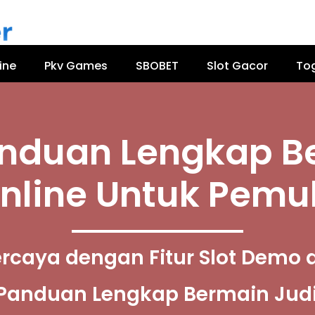
ine
Pkv Games
SBOBET
Slot Gacor
Tog
anduan Lengkap B
nline Untuk Pemu
percaya dengan Fitur Slot Dem
 Panduan Lengkap Bermain Jud