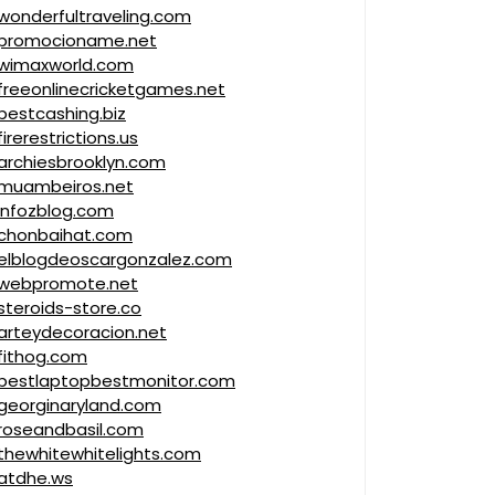
wonderfultraveling.com
promocioname.net
wimaxworld.com
freeonlinecricketgames.net
bestcashing.biz
firerestrictions.us
archiesbrooklyn.com
muambeiros.net
infozblog.com
chonbaihat.com
elblogdeoscargonzalez.com
webpromote.net
steroids-store.co
arteydecoracion.net
fithog.com
bestlaptopbestmonitor.com
georginaryland.com
roseandbasil.com
thewhitewhitelights.com
atdhe.ws