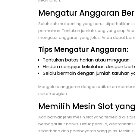
keamanan.
Mengatur Anggaran Be
Salah satu hal penting yang harus diperhatikan 
permainan. Tentukan jumlah uang yang siap And
mengatur anggaran yang jelas, Anda dapat berm
Tips Mengatur Anggaran:
Tentukan batas harian atau mingguan
Hindari mengejar kekalahan dengan bert
Selalu bermain dengan jumlah taruhan 
Mengelola anggaran dengan baik akan membant
risiko kerugian.
Memilih Mesin Slot yan
Ada banyak jenis mesin slot yang tersedia di situs
berbagai fitur bonus. Untuk pemula, disarankan 
sederhana dan pembayaran yang jelas. Mesin slot