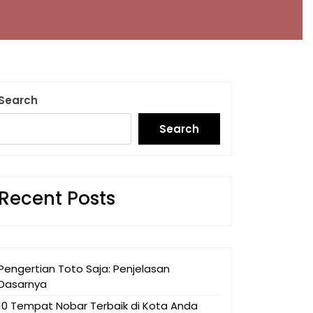
Search
Search
Recent Posts
Pengertian Toto Saja: Penjelasan
Dasarnya
10 Tempat Nobar Terbaik di Kota Anda