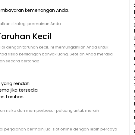
 pembayaran kemenangan Anda.
gkatkan strategi permainan Anda.
aruhan Kecil
ai dengan taruhan kecil. Ini memungkinkan Anda untuk
pa risiko kehilangan banyak uang. Setelah Anda merasa
han secara bertahap.
m yang rendah
mo jika tersedia
an taruhan
an risiko dan memperbesar peluang untuk meraih
 perjalanan bermain judi slot online dengan lebih percaya