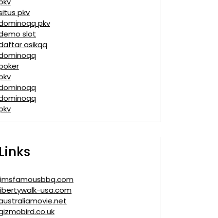
pkv
situs pkv
dominoqq pkv
demo slot
daftar asikqq
dominoqq
poker
pkv
dominoqq
dominoqq
pkv
Links
jimsfamousbbq.com
libertywalk-usa.com
australiamovie.net
gizmobird.co.uk