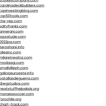
statkeycompany.com
carolinadeckbuilders.com
topinvestingblog.com
top50tools.com
the-rep.com
saltyfranks.com
annerani.com
jazzatude.com
0022pa.com
zeroshare.info
bilesinc.com
milaretreatnz.com
modaagi.com
smallvilleph.com
galiciasuroeste.info
batallasdeguerra.com
dregstudios.com
neatstuffhelpskids.org
moraessoccer.com
forochile.org
chart-track.com