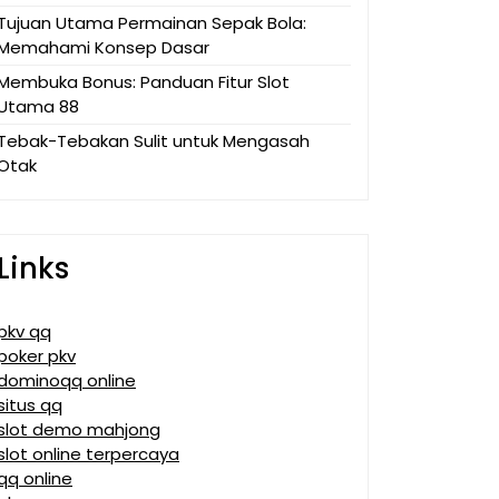
Tujuan Utama Permainan Sepak Bola:
Memahami Konsep Dasar
Membuka Bonus: Panduan Fitur Slot
Utama 88
Tebak-Tebakan Sulit untuk Mengasah
Otak
Links
pkv qq
poker pkv
dominoqq online
situs qq
slot demo mahjong
slot online terpercaya
qq online