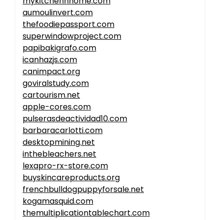
mykitchennhome.com
aumoulinvert.com
thefoodiepassport.com
superwindowproject.com
papibakigrafo.com
icanhazjs.com
canimpact.org
goviralstudy.com
cartourism.net
apple-cores.com
pulserasdeactividad10.com
barbaracarlotti.com
desktopmining.net
inthebleachers.net
lexapro-rx-store.com
buyskincareproducts.org
frenchbulldogpuppyforsale.net
kogamasquid.com
themultiplicationtablechart.com