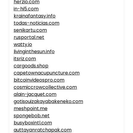
herzio.com
in-hi5.com
krainafantasy.info
todas-noticias.com
senikartu.com
rusportal.net
watty.io
livinginthesun.info
itsriz.com
cargoods.shop
capetownacupuncture.com
bitcoinvideospro.com
cosmiccrowcollective.com
alain-jacquet.com
gotisouizakayabakeneko.com
meshpoint.me
spongebob.net
busyboxintl.com
auttayanratchapak.com