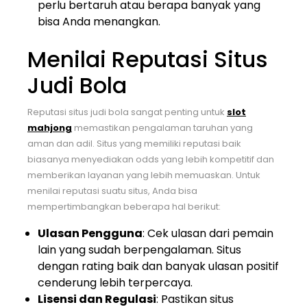
perlu bertaruh atau berapa banyak yang
bisa Anda menangkan.
Menilai Reputasi Situs
Judi Bola
Reputasi situs judi bola sangat penting untuk
slot
mahjong
memastikan pengalaman taruhan yang
aman dan adil. Situs yang memiliki reputasi baik
biasanya menyediakan odds yang lebih kompetitif dan
memberikan layanan yang lebih memuaskan. Untuk
menilai reputasi suatu situs, Anda bisa
mempertimbangkan beberapa hal berikut:
Ulasan Pengguna
: Cek ulasan dari pemain
lain yang sudah berpengalaman. Situs
dengan rating baik dan banyak ulasan positif
cenderung lebih terpercaya.
Lisensi dan Regulasi
: Pastikan situs