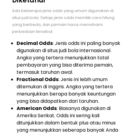
Diketahui
Ada beberapa jenis odds yang umum digunakan di
situs judi bola. Setiap jenis odds memiliki cara hitung
yang berbeda, dan pemain harus memahami
perbedaan tersebut.
Decimal Odds
: Jenis odds ini paling banyak
digunakan di situs judi bola internasional.
Angka yang tertera menunjukkan total
pembayaran yang bisa diterima pemain,
termasuk taruhan awal.
Fractional Odds
: Jenis ini lebih umum
ditemukan di Inggris. Angka yang tertera
menunjukkan berapa banyak keuntungan
yang bisa didapatkan dari taruhan.
American Odds
: Biasanya digunakan di
Amerika Serikat. Odds ini sering kali
ditunjukkan dalam bentuk plus atau minus
yang menunjukkan seberapa banyak Anda