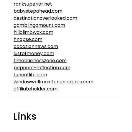
ranksuperior.net
babystepahead.com
destinationoverlooked.com
gamblingamount.com
hillclimbwax.com
hnopse.com
occasionnews.com
lustofmoney.com
timebusinesszone.com
peppers-reflection.com
tuneoflife.com
windowwellmaintenancepros.com
affiliateholder.com
Links