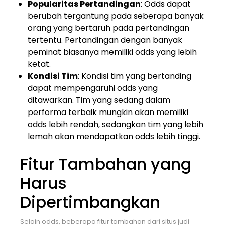
Popularitas Pertandingan
: Odds dapat
berubah tergantung pada seberapa banyak
orang yang bertaruh pada pertandingan
tertentu. Pertandingan dengan banyak
peminat biasanya memiliki odds yang lebih
ketat.
Kondisi Tim
: Kondisi tim yang bertanding
dapat mempengaruhi odds yang
ditawarkan. Tim yang sedang dalam
performa terbaik mungkin akan memiliki
odds lebih rendah, sedangkan tim yang lebih
lemah akan mendapatkan odds lebih tinggi.
Fitur Tambahan yang
Harus
Dipertimbangkan
Selain odds, beberapa fitur tambahan dari situs judi