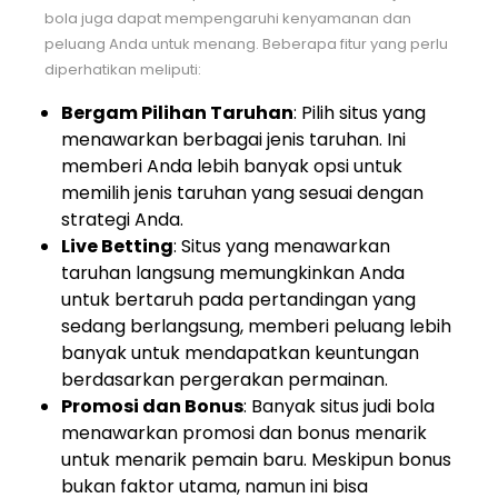
bola juga dapat mempengaruhi kenyamanan dan
peluang Anda untuk menang. Beberapa fitur yang perlu
diperhatikan meliputi:
Bergam Pilihan Taruhan
: Pilih situs yang
menawarkan berbagai jenis taruhan. Ini
memberi Anda lebih banyak opsi untuk
memilih jenis taruhan yang sesuai dengan
strategi Anda.
Live Betting
: Situs yang menawarkan
taruhan langsung memungkinkan Anda
untuk bertaruh pada pertandingan yang
sedang berlangsung, memberi peluang lebih
banyak untuk mendapatkan keuntungan
berdasarkan pergerakan permainan.
Promosi dan Bonus
: Banyak situs judi bola
menawarkan promosi dan bonus menarik
untuk menarik pemain baru. Meskipun bonus
bukan faktor utama, namun ini bisa