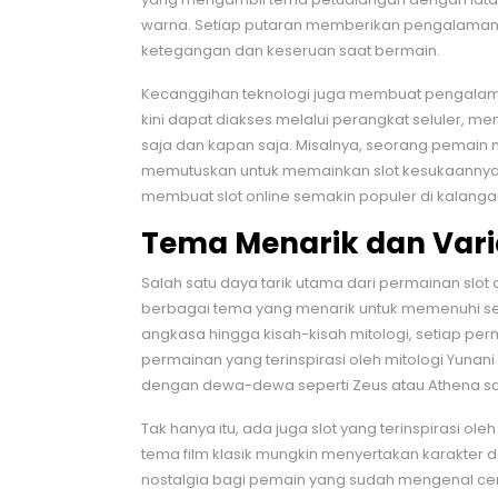
warna. Setiap putaran memberikan pengalaman
ketegangan dan keseruan saat bermain.
Kecanggihan teknologi juga membuat pengalaman
kini dapat diakses melalui perangkat seluler,
saja dan kapan saja. Misalnya, seorang pemain
memutuskan untuk memainkan slot kesukaannya d
membuat slot online semakin populer di kalang
Tema Menarik dan Vari
Salah satu daya tarik utama dari permainan sl
berbagai tema yang menarik untuk memenuhi se
angkasa hingga kisah-kisah mitologi, setiap p
permainan yang terinspirasi oleh mitologi Yu
dengan dewa-dewa seperti Zeus atau Athena s
Tak hanya itu, ada juga slot yang terinspirasi ol
tema film klasik mungkin menyertakan karakter d
nostalgia bagi pemain yang sudah mengenal ceri