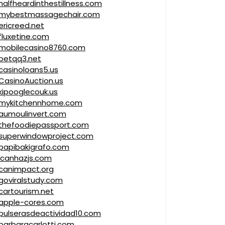
halfheardinthestillness.com
mybestmassagechair.com
ericreed.net
fluxetine.com
mobilecasino8760.com
betqq3.net
casinoloans5.us
CasinoAuction.us
kipooglecouk.us
mykitchennhome.com
aumoulinvert.com
thefoodiepassport.com
superwindowproject.com
papibakigrafo.com
icanhazjs.com
canimpact.org
goviralstudy.com
cartourism.net
apple-cores.com
pulserasdeactividad10.com
barbaracarlotti.com