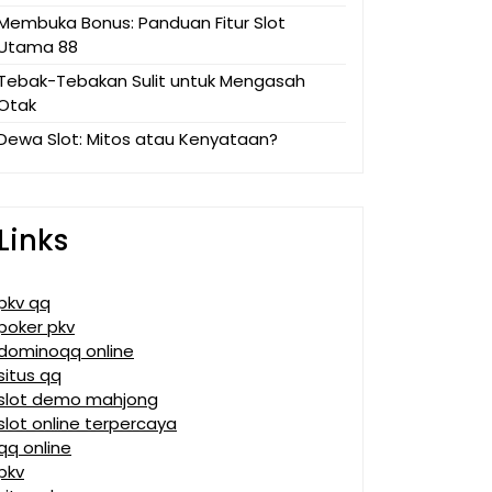
Membuka Bonus: Panduan Fitur Slot
Utama 88
Tebak-Tebakan Sulit untuk Mengasah
Otak
Dewa Slot: Mitos atau Kenyataan?
Links
pkv qq
poker pkv
dominoqq online
situs qq
slot demo mahjong
slot online terpercaya
qq online
pkv