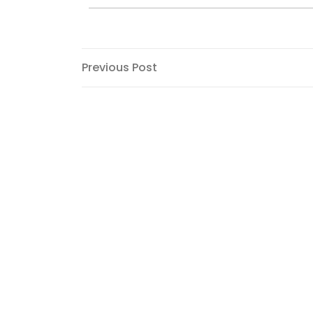
Post
Previous
Previous Post
Post
navigation