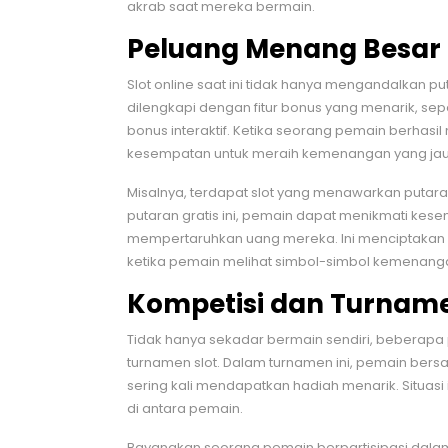
akrab saat mereka bermain.
Peluang Menang Besar 
Slot online saat ini tidak hanya mengandalkan 
dilengkapi dengan fitur bonus yang menarik, sep
bonus interaktif. Ketika seorang pemain berhasi
kesempatan untuk meraih kemenangan yang jauh 
Misalnya, terdapat slot yang menawarkan putara
putaran gratis ini, pemain dapat menikmati ke
mempertaruhkan uang mereka. Ini menciptakan
ketika pemain melihat simbol-simbol kemenangan
Kompetisi dan Turname
Tidak hanya sekadar bermain sendiri, beberapa 
turnamen slot. Dalam turnamen ini, pemain bers
sering kali mendapatkan hadiah menarik. Situas
di antara pemain.
Bayangkan seorang pemain berpartisipasi dalam