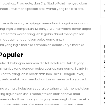
 Photoshop, Procreate, dan Clip Studio Paint menyediakan
an untuk menciptakan efek warna yang realistis atau
ar memilih warna, tetapi juga memahami bagaimana warna
ng ingin disampaikan. Misalnya, warna-warna cerah dapat
sementara warna yang lebih gelap dapat menciptakan
man dapat menggunakan palet warna untuk
ita yang ingin mereka sampaikan dalam karya mereka.
Populer
ler di kalangan seniman digital. Salah satu teknik yang
niman bekerja dengan beberapa lapisan warna. Teknik ini
ntrol yang lebih besar atas hasil akhir. Dengan layer,
 serta melakukan perubahan tanpa merusak karya asal.
 mana warna dihaluskan secara bertahap untuk menciptakan
 sering digunakan untuk menciptakan efek cahaya atau
l memanfaatkan tablet grafis yang memungkinkan mereka
mbar, sehingga efek yang dihasilkan lebih halus dan