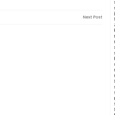
Next
Next Post
Post