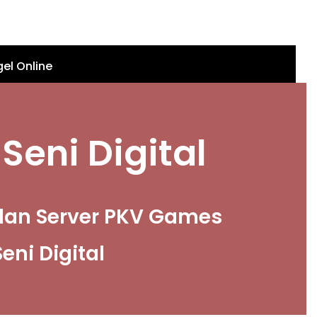
el Online
Seni Digital
o dan Server PKV Games
eni Digital