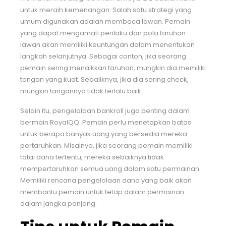
untuk meraih kemenangan. Salah satu strategi yang
umum digunakan adalah membaca lawan. Pemain
yang dapat mengamati perilaku dan pola taruhan
lawan akan memiliki keuntungan dalam menentukan
langkah selanjutnya. Sebagai contoh, jika seorang
pemain sering menaikkan taruhan, mungkin dia memiliki
tangan yang kuat. Sebaliknya, jika dia sering check,
mungkin tangannya tidak terlalu baik.
Selain itu, pengelolaan bankroll juga penting dalam
bermain RoyalQQ. Pemain perlu menetapkan batas
untuk berapa banyak uang yang bersedia mereka
pertaruhkan. Misalnya, jika seorang pemain memiliki
total dana tertentu, mereka sebaiknya tidak
mempertaruhkan semua uang dalam satu permainan.
Memiliki rencana pengelolaan dana yang baik akan
membantu pemain untuk tetap dalam permainan
dalam jangka panjang.