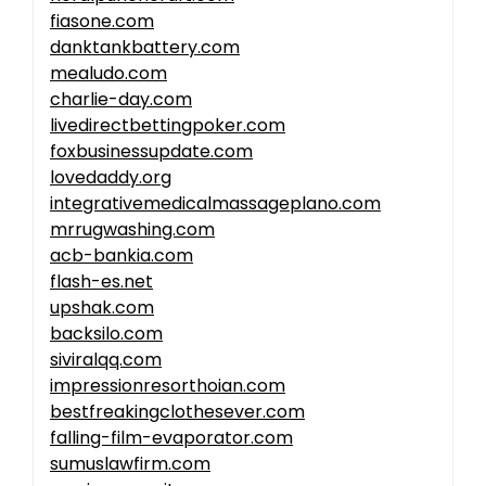
fiasone.com
danktankbattery.com
mealudo.com
charlie-day.com
livedirectbettingpoker.com
foxbusinessupdate.com
lovedaddy.org
integrativemedicalmassageplano.com
mrrugwashing.com
acb-bankia.com
flash-es.net
upshak.com
backsilo.com
siviralqq.com
impressionresorthoian.com
bestfreakingclothesever.com
falling-film-evaporator.com
sumuslawfirm.com