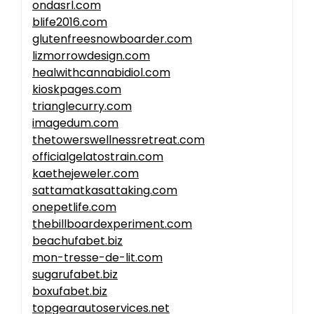
ondasrl.com
blife2016.com
glutenfreesnowboarder.com
lizmorrowdesign.com
healwithcannabidiol.com
kioskpages.com
trianglecurry.com
imagedum.com
thetowerswellnessretreat.com
officialgelatostrain.com
kaethejeweler.com
sattamatkasattaking.com
onepetlife.com
thebillboardexperiment.com
beachufabet.biz
mon-tresse-de-lit.com
sugarufabet.biz
boxufabet.biz
topgearautoservices.net