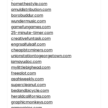
homethestyle.com
amuldistribution.com
borobuddur.com
wundermusic.com
gamefungames.com
25-minute-timer.com
creativefuntask.com
engrsaifulsaif.com
cheapbtcminers.com
unionstationtogeorgetown.com
iamayudoc.com
mylittlebighead.com
freealot.com
asahiweekly.com
supercleanut.com
bedandbicycle.com
heraldcalifornia.com
graphicmonkeys.com
gamepixies.com