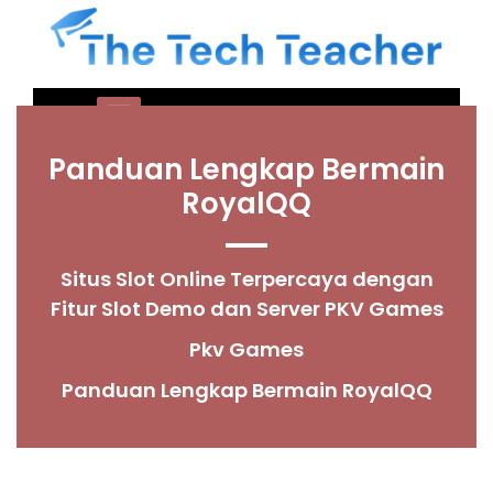
Skip
to
content
Panduan Lengkap Bermain
RoyalQQ
Situs Slot Online Terpercaya dengan
Fitur Slot Demo dan Server PKV Games
Pkv Games
Panduan Lengkap Bermain RoyalQQ