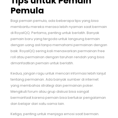
Tips untuk Pemain
Pemula
Bagi pemain pemula, ada beberapa tips yang bisa
membantu mereka merasa lebih nyaman saat bermain
di RoyalQQ. Pertama, penting untuk berlatih. Banyak
pemain baru yang tergoda untuk langsung bermain
dengan uang asli tanpa memahami permainan dengan
baik. RoyalQQ sering kali menawarkan permainan free
roll atau permainan dengan taruhan rendah yang bisa
dimanfaatkan pemain untuk berlatih.
Kedua, jangan ragu untuk mencari informasi lebih lanjut
tentang permainan. Ada banyak sumber di internet
yang membahas strategi dan permainan poker.
Mengikuti forum atau grup diskusi bisa sangat
bermanfaat karena pemain bisa bertukar pengalaman
dan belajar dari satu sama lain.
Ketiga, penting untuk menjaga emosi saat bermain.