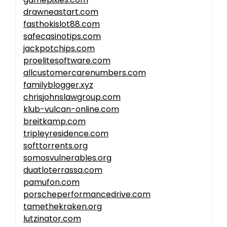
drawneastart.com
fasthokislot88.com
safecasinotips.com
jackpotchips.com
proelitesoftware.com
allcustomercarenumbers.com
familyblogger.xyz
chrisjohnslawgroup.com
klub-vulcan-online.com
breitkamp.com
tripleyresidence.com
softtorrents.org
somosvulnerables.org
duatloterrassa.com
pamufon.com
porscheperformancedrive.com
tamethekraken.org
lutzinator.com