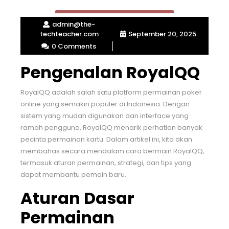
admin@the-
techteacher.com
September 20, 2025
0 Comments
Pengenalan RoyalQQ
RoyalQQ adalah salah satu platform permainan poker
online yang semakin populer di Indonesia. Dengan
sistem yang mudah digunakan dan interface yang
ramah pengguna, RoyalQQ menarik perhatian banyak
pecinta permainan kartu. Dalam artikel ini, kita akan
membahas secara mendalam cara bermain RoyalQQ,
termasuk aturan permainan, strategi, dan tips yang
dapat membantu pemain baru.
Aturan Dasar
Permainan