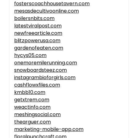
fosterscoachhousetavern.com
mesasdecultivoonline.com
boilersnbits.com
latestviralpost.com
newfreearticle.com
blitzpowerusa.com
gardenofeaten.com
hycys05.com
onemoremilerunning.com
snowboardsteez.com
instagrambioforgirls.com
cashflowxfiles.com
kmbb10.com
getxtrem.com
weactinfo.com
meshingsocial.com
thearguer.com
marketing-mobile-app.com
floralpunchcraft.com