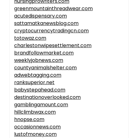
nursingprowriters.com
greenmountainthreadwear.com
acutedispensary.com
sattamatkanewsblog.com
cryptocurrencytradingcn.com
totowaz.com
charlestonwipesettlement.com
brandfollowmarket.com
weeklyjobnews.com
countyanimalshelter.com
adwebtagging.com
ranksuperior.net
babystepahead.com
destinationoverlooked.com
gamblingamount.com
hillclimbwax.com
hnopse.com
occasionnews.com
lustofmoney.com