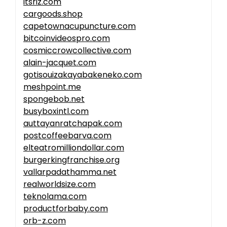
itsriz.com
cargoods.shop
capetownacupuncture.com
bitcoinvideospro.com
cosmiccrowcollective.com
alain-jacquet.com
gotisouizakayabakeneko.com
meshpoint.me
spongebob.net
busyboxintl.com
auttayanratchapak.com
postcoffeebarva.com
elteatromilliondollar.com
burgerkingfranchise.org
vallarpadathamma.net
realworldsize.com
teknolama.com
productforbaby.com
orb-z.com