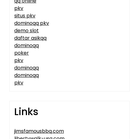
qq online
pkv
situs pkv
dominoqq pkv
demo slot
daftar asikqq
dominoqq
poker
pkv
dominoqq
dominoqq
pkv
Links
jimsfamousbbq.com
libertywalk-usa.com