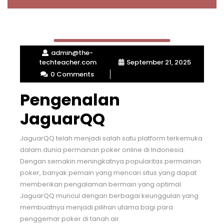
admin@the-
techteacher.com
September 21, 2025
0 Comments
Pengenalan
JaguarQQ
JaguarQQ telah menjadi salah satu platform terkemuka
dalam dunia permainan poker online di Indonesia.
Dengan semakin meningkatnya popularitas permainan
poker, banyak pemain yang mencari situs yang dapat
memberikan pengalaman bermain yang optimal.
JaguarQQ muncul dengan berbagai keunggulan yang
membuatnya menjadi pilihan utama bagi para
penggemar poker di tanah air.