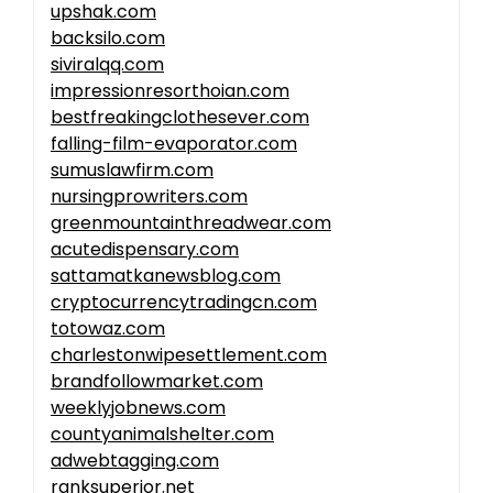
upshak.com
backsilo.com
siviralqq.com
impressionresorthoian.com
bestfreakingclothesever.com
falling-film-evaporator.com
sumuslawfirm.com
nursingprowriters.com
greenmountainthreadwear.com
acutedispensary.com
sattamatkanewsblog.com
cryptocurrencytradingcn.com
totowaz.com
charlestonwipesettlement.com
brandfollowmarket.com
weeklyjobnews.com
countyanimalshelter.com
adwebtagging.com
ranksuperior.net