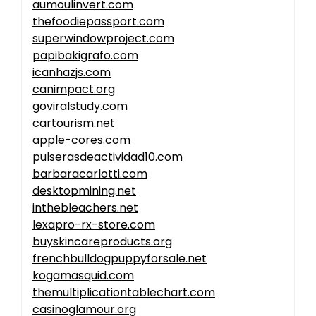
aumoulinvert.com
thefoodiepassport.com
superwindowproject.com
papibakigrafo.com
icanhazjs.com
canimpact.org
goviralstudy.com
cartourism.net
apple-cores.com
pulserasdeactividad10.com
barbaracarlotti.com
desktopmining.net
inthebleachers.net
lexapro-rx-store.com
buyskincareproducts.org
frenchbulldogpuppyforsale.net
kogamasquid.com
themultiplicationtablechart.com
casinoglamour.org