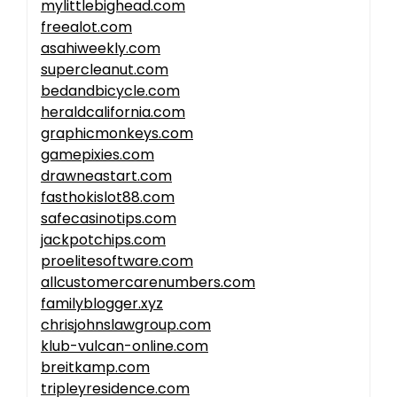
mylittlebighead.com
freealot.com
asahiweekly.com
supercleanut.com
bedandbicycle.com
heraldcalifornia.com
graphicmonkeys.com
gamepixies.com
drawneastart.com
fasthokislot88.com
safecasinotips.com
jackpotchips.com
proelitesoftware.com
allcustomercarenumbers.com
familyblogger.xyz
chrisjohnslawgroup.com
klub-vulcan-online.com
breitkamp.com
tripleyresidence.com