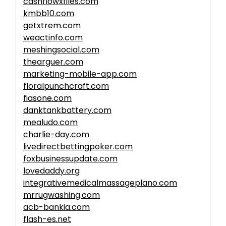
cashflowxfiles.com
kmbb10.com
getxtrem.com
weactinfo.com
meshingsocial.com
thearguer.com
marketing-mobile-app.com
floralpunchcraft.com
fiasone.com
danktankbattery.com
mealudo.com
charlie-day.com
livedirectbettingpoker.com
foxbusinessupdate.com
lovedaddy.org
integrativemedicalmassageplano.com
mrrugwashing.com
acb-bankia.com
flash-es.net