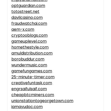
optguardian.com
totostreet.net
davilcasino.com
fraudwatchai.com
aem-x.com
cryptooblogs.com
gameuplevel.com
homethestyle.com
amuldistribution.com
borobuddur.com
wundermusic.com
gamefungames.com
25-minute-timer.com
creativefuntask.com
engrsaifulsaif.com
cheapbtcminers.com
unionstationtogeorgetown.com
iamayudoc.com