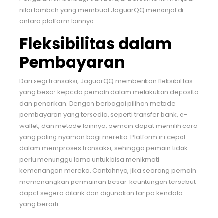
nilai tambah yang membuat JaguarQQ menonjol di
antara platform lainnya.
Fleksibilitas dalam
Pembayaran
Dari segi transaksi, JaguarQQ memberikan fleksibilitas
yang besar kepada pemain dalam melakukan deposito
dan penarikan. Dengan berbagai pilihan metode
pembayaran yang tersedia, seperti transfer bank, e-
wallet, dan metode lainnya, pemain dapat memilih cara
yang paling nyaman bagi mereka. Platform ini cepat
dalam memproses transaksi, sehingga pemain tidak
perlu menunggu lama untuk bisa menikmati
kemenangan mereka. Contohnya, jika seorang pemain
memenangkan permainan besar, keuntungan tersebut
dapat segera ditarik dan digunakan tanpa kendala
yang berarti.