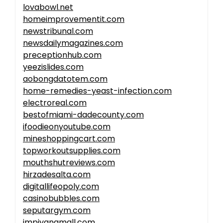
lovabowl.net
homeimprovementit.com
newstribunal.com
newsdailymagazines.com
preceptionhub.com
yeezislides.com
aobongdatotem.com
home-remedies-yeast-infection.com
electroreal.com
bestofmiami-dadecounty.com
ifoodieonyoutube.com
mineshoppingcart.com
topworkoutsupplies.com
mouthshutreviews.com
hirzadesalta.com
digitallifeopoly.com
casinobubbles.com
seputargym.com
impiyanamall.com