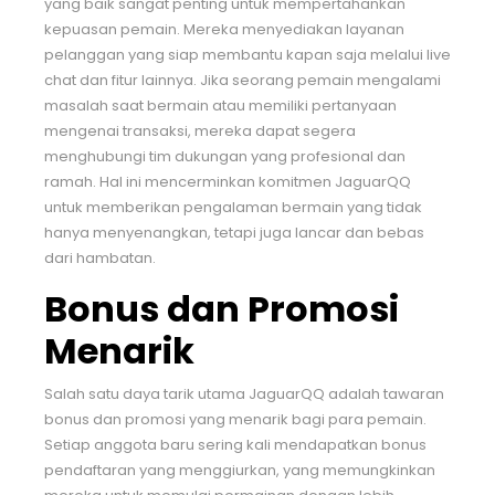
yang baik sangat penting untuk mempertahankan
kepuasan pemain. Mereka menyediakan layanan
pelanggan yang siap membantu kapan saja melalui live
chat dan fitur lainnya. Jika seorang pemain mengalami
masalah saat bermain atau memiliki pertanyaan
mengenai transaksi, mereka dapat segera
menghubungi tim dukungan yang profesional dan
ramah. Hal ini mencerminkan komitmen JaguarQQ
untuk memberikan pengalaman bermain yang tidak
hanya menyenangkan, tetapi juga lancar dan bebas
dari hambatan.
Bonus dan Promosi
Menarik
Salah satu daya tarik utama JaguarQQ adalah tawaran
bonus dan promosi yang menarik bagi para pemain.
Setiap anggota baru sering kali mendapatkan bonus
pendaftaran yang menggiurkan, yang memungkinkan