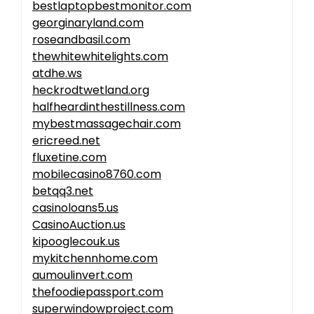
bestlaptopbestmonitor.com
georginaryland.com
roseandbasil.com
thewhitewhitelights.com
atdhe.ws
heckrodtwetland.org
halfheardinthestillness.com
mybestmassagechair.com
ericreed.net
fluxetine.com
mobilecasino8760.com
betqq3.net
casinoloans5.us
CasinoAuction.us
kipooglecouk.us
mykitchennhome.com
aumoulinvert.com
thefoodiepassport.com
superwindowproject.com