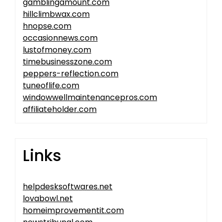
gamblingamount.com
hillclimbwax.com
hnopse.com
occasionnews.com
lustofmoney.com
timebusinesszone.com
peppers-reflection.com
tuneoflife.com
windowwellmaintenancepros.com
affiliateholder.com
Links
helpdesksoftwares.net
lovabowl.net
homeimprovementit.com