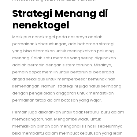
Strategi Menang di
nenektogel
Meskipun nenektogel pada dasarnya adalah
permainan keberuntungan, ada beberapa strategi
yang bisa diterapkan untuk meningkatkan peluang
menang. Salah satu metode yang sering digunakan
adalah bermain dengan sistem taruhan. Misalnya,
pemain dapat memilih untuk bertaruh di beberapa
angka sekaligus untuk memperbesar kemungkinan
kemenangan. Namun, strategi ini juga harus seimbang
dengan pengelolaan anggaran untuk memastikan
permainan tetap dalam batasan yang wajar.
Pemain juga disarankan untuk tidak terburu-buru dalam
memasang taruhan. Mengambil waktu untuk
memikirkan pilihan dan menganalisis hasil sebelumnya
bisa membantu dalam membuat keputusan yang lebih