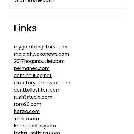
5homestyle.com
Links
mygamblingstory.com
majalahwekonews.com
2017hoganoutlet.com
pelmanec.com
domino99qq.net
directoryoftheweb.com
donttellashton.com
rush3studio.com
roro90.com
herzio.com
in-hi5.com
krainafantasy.info
todas-noticias.com