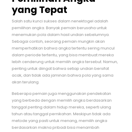
yang Tepat
Salah satu kunci sukses dalam nenektogel adalah
pemilihan angka. Banyak pemain berusaha untuk
menemukan pola dalam hasil undian sebelumnya.
Sebagai contoh, seorang pemain mungkin akan
memperhatikan bahwa angka tertentu sering muncul
dalam periode tertentu, yang bisa membuat mereka
lebih cenderung untuk memilih angka tersebut. Namun,
penting untuk diingat bahwa setiap undian bersifat
acak, dan tidak ada jaminan bahwa pola yang sama
akan terulang.
Beberapa pemain juga menggunakan pendekatan
yang berbeda dengan memilih angka berdasarkan
tanggal penting dalam hidup mereka, seperti ulang
tahun atau tanggal pernikahan. Meskipun tidak ada
metode yang pasti untuk menang, memilih angka
berdasarkan makna pribadi bisa menambah