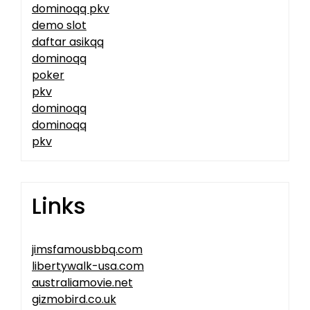
dominoqq pkv
demo slot
daftar asikqq
dominoqq
poker
pkv
dominoqq
dominoqq
pkv
Links
jimsfamousbbq.com
libertywalk-usa.com
australiamovie.net
gizmobird.co.uk