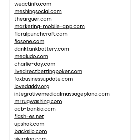
weactinfo.com
meshingsocial.com
thearguer.com
marketing-mobile-app.com
floralpunchcraft.com
fiasone.com
danktankbattery.com
mealudo.com
charlie-day.com
livedirectbettingpoker.com
foxbusinessupdate.com
lovedaddy.org
integrativemedicalmassageplano.com
mrrugwashing.com
acb-bankia.com
flash-es.net
upshak.com
backsilo.com
siviralqq.com