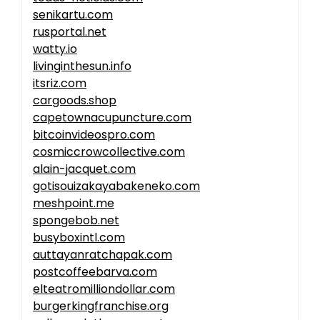
senikartu.com
rusportal.net
watty.io
livinginthesun.info
itsriz.com
cargoods.shop
capetownacupuncture.com
bitcoinvideospro.com
cosmiccrowcollective.com
alain-jacquet.com
gotisouizakayabakeneko.com
meshpoint.me
spongebob.net
busyboxintl.com
auttayanratchapak.com
postcoffeebarva.com
elteatromilliondollar.com
burgerkingfranchise.org