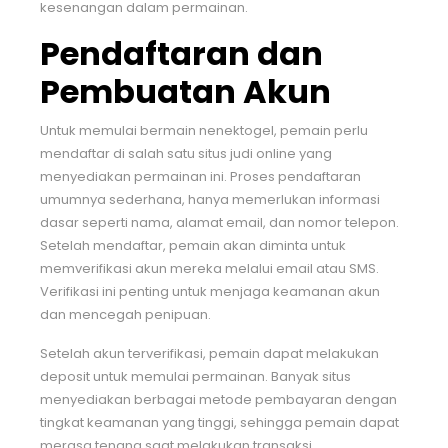
kesenangan dalam permainan.
Pendaftaran dan
Pembuatan Akun
Untuk memulai bermain nenektogel, pemain perlu
mendaftar di salah satu situs judi online yang
menyediakan permainan ini. Proses pendaftaran
umumnya sederhana, hanya memerlukan informasi
dasar seperti nama, alamat email, dan nomor telepon.
Setelah mendaftar, pemain akan diminta untuk
memverifikasi akun mereka melalui email atau SMS.
Verifikasi ini penting untuk menjaga keamanan akun
dan mencegah penipuan.
Setelah akun terverifikasi, pemain dapat melakukan
deposit untuk memulai permainan. Banyak situs
menyediakan berbagai metode pembayaran dengan
tingkat keamanan yang tinggi, sehingga pemain dapat
merasa tenang saat melakukan transaksi.