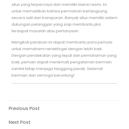
situs yang terpercaya dan memiliki lisensi resmi. Ini
untuk memastikan bahwa permainan berlangsung
secara adil dan transparan. Banyak situs memiliki sistem
dukungan pelanggan yang siap membantu jika
terdapat masalah atau pertanyaan.
Mengikuti panduan ini dapat membantu para pemula
untuk memahami nenektogel dengan lebih baik.
Dengan pendekatan yang tepat dan pemahaman yang
baik, pemain dapat menikmati pengalaman bermain
sambil tetap menjaga tanggung jawab. Selamat
bermain dan semoga beruntung!
Post
Previous
Previous Post
Post
navigation
Next
Next Post
Post