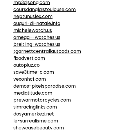
mp3djsong.com
coursdanglaistoulouse.com
neptunuslex.com
auguri-di-natale.info
michelewatch.us
omega--watches.us
breitling-watches.us
tgarnettcentrallautoads.com
fixadvert.com
autopluz.co
save3time-c.com
vexonhcf.com
demos-pixelsparadise.com
mediatitude.com
prewarmotorcycles.com
simracinglinks.com
dosyamerkezi.net
le-surrealisme.com
showcasebeauty.com