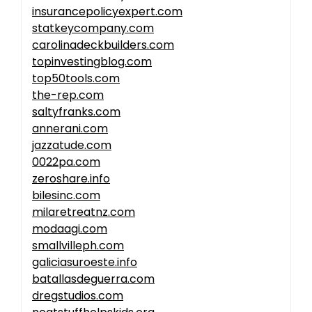
insurancepolicyexpert.com
statkeycompany.com
carolinadeckbuilders.com
topinvestingblog.com
top50tools.com
the-rep.com
saltyfranks.com
annerani.com
jazzatude.com
0022pa.com
zeroshare.info
bilesinc.com
milaretreatnz.com
modaagi.com
smallvilleph.com
galiciasuroeste.info
batallasdeguerra.com
dregstudios.com