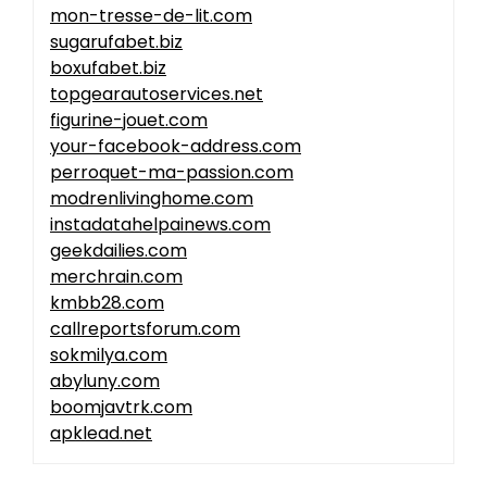
mon-tresse-de-lit.com
sugarufabet.biz
boxufabet.biz
topgearautoservices.net
figurine-jouet.com
your-facebook-address.com
perroquet-ma-passion.com
modrenlivinghome.com
instadatahelpainews.com
geekdailies.com
merchrain.com
kmbb28.com
callreportsforum.com
sokmilya.com
abyluny.com
boomjavtrk.com
apklead.net