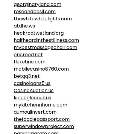
georginaryland.com
roseandbasil.com
thewhitewhitelights.com
atdhe.ws
heckrodtwetland.org
halfheardinthestillness.com
mybestmassagechair.com
ericreed.net
fluxetine.com
mobilecasino8760.com
betqq3.net
casinoloans5.us
CasinoAuction.us
kipooglecouk.us
mykitchennhome.com
aumoulinvert.com
thefoodiepassport.com
superwindowproject.com
papibakigrafo.com