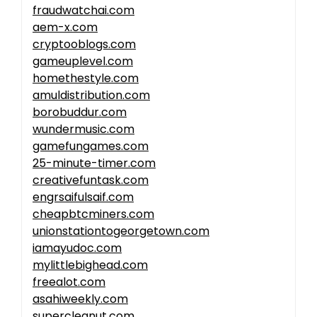
fraudwatchai.com
aem-x.com
cryptooblogs.com
gameuplevel.com
homethestyle.com
amuldistribution.com
borobuddur.com
wundermusic.com
gamefungames.com
25-minute-timer.com
creativefuntask.com
engrsaifulsaif.com
cheapbtcminers.com
unionstationtogeorgetown.com
iamayudoc.com
mylittlebighead.com
freealot.com
asahiweekly.com
supercleanut.com