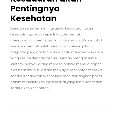
Pentingnya
Kesehatan
Dengan semakin meningkatnya kesadaran akan
kesehatan, produk seperti Miototo semakin
mendapatkan perhatian dari masyarakat. Masyarakat
kini lebih memilih untuk melakukan pencegahan
daripada pengobatan, dan Miototo menawarkan solusi
yang sesuai dengan tren ini. Dengan mengonsumsi
Miototo, banyak orang merasa bahwa mereka dapat
aktif berkontribusi dalam menjaga kesehatan mereka
sendiri. Kesadaran ini tentunya menjadi langkah positif
dalam menciptakan masyarakat yang lebih sehat dan
sadar akan kesehatan.