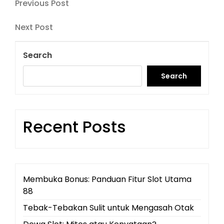
Post
Previous
Previous Post
Post
navigation
Next
Next Post
Post
Search
Search
Recent Posts
Membuka Bonus: Panduan Fitur Slot Utama
88
Tebak-Tebakan Sulit untuk Mengasah Otak