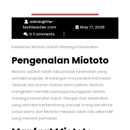
admin@the-
techteacher.com
May 17, 2026
0 Comments
Kelebihan Miototo dalam Menjaga Kesehatan
Pengenalan Miototo
Miototo adalah salah satu produk kesehatan yang
semakin populer di kalangan masyarakat Indonesia.
Terbuat dari bahan-bahan alami pilihan, Miototo
mengklaim memiliki berbagai keunggulan dalam
menjaga kesehatan tubuh. Dengan tren kesehatan
yang semakin berkembang, banyak orang beralih ke
solusi alami, dan Miototo menjadi salah satu alternatif
yang menarik perhatian.