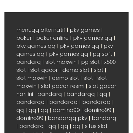
menuqq alternatif
|
pkv games
|
poker
|
poker online
|
pkv games qq
|
pkv games qq
|
pkv games qq
|
pkv
games qq
|
pkv games qq
|
pg soft
|
bandarq
|
slot maxwin
|
pg slot
|
x500
slot
|
slot gacor
|
demo slot
|
slot
|
slot maxwin
|
demo slot
|
slot
|
slot
maxwin
|
slot gacor resmi
|
slot gacor
hari ini
|
bandarq
|
bandarqq
|
qq
|
bandarqq
|
bandarqq
|
bandarqq
|
qq
|
qq
|
qq
|
domino99
|
domino99
|
domino99
|
bandarqq pkv
|
bandarq
|
bandarq
|
qq
|
qq
|
qq
|
situs slot