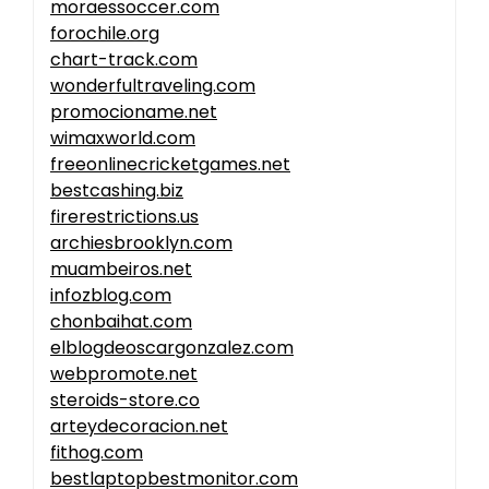
moraessoccer.com
forochile.org
chart-track.com
wonderfultraveling.com
promocioname.net
wimaxworld.com
freeonlinecricketgames.net
bestcashing.biz
firerestrictions.us
archiesbrooklyn.com
muambeiros.net
infozblog.com
chonbaihat.com
elblogdeoscargonzalez.com
webpromote.net
steroids-store.co
arteydecoracion.net
fithog.com
bestlaptopbestmonitor.com