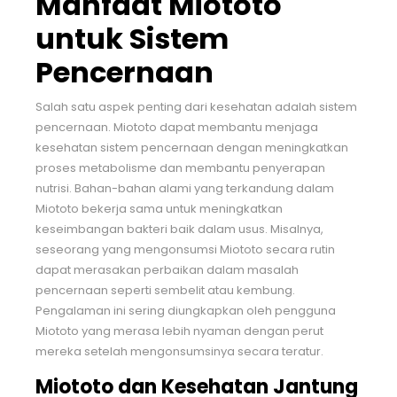
Manfaat Miototo
untuk Sistem
Pencernaan
Salah satu aspek penting dari kesehatan adalah sistem
pencernaan. Miototo dapat membantu menjaga
kesehatan sistem pencernaan dengan meningkatkan
proses metabolisme dan membantu penyerapan
nutrisi. Bahan-bahan alami yang terkandung dalam
Miototo bekerja sama untuk meningkatkan
keseimbangan bakteri baik dalam usus. Misalnya,
seseorang yang mengonsumsi Miototo secara rutin
dapat merasakan perbaikan dalam masalah
pencernaan seperti sembelit atau kembung.
Pengalaman ini sering diungkapkan oleh pengguna
Miototo yang merasa lebih nyaman dengan perut
mereka setelah mengonsumsinya secara teratur.
Miototo dan Kesehatan Jantung