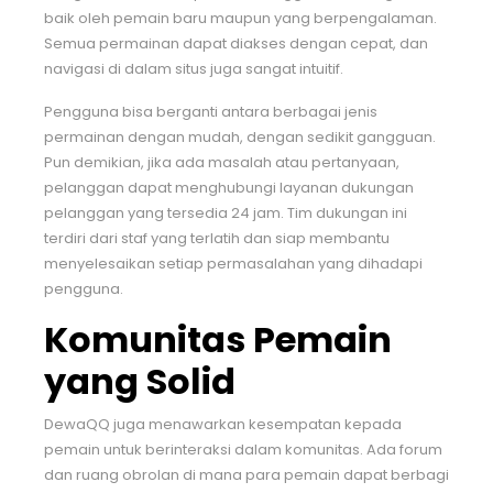
baik oleh pemain baru maupun yang berpengalaman.
Semua permainan dapat diakses dengan cepat, dan
navigasi di dalam situs juga sangat intuitif.
Pengguna bisa berganti antara berbagai jenis
permainan dengan mudah, dengan sedikit gangguan.
Pun demikian, jika ada masalah atau pertanyaan,
pelanggan dapat menghubungi layanan dukungan
pelanggan yang tersedia 24 jam. Tim dukungan ini
terdiri dari staf yang terlatih dan siap membantu
menyelesaikan setiap permasalahan yang dihadapi
pengguna.
Komunitas Pemain
yang Solid
DewaQQ juga menawarkan kesempatan kepada
pemain untuk berinteraksi dalam komunitas. Ada forum
dan ruang obrolan di mana para pemain dapat berbagi