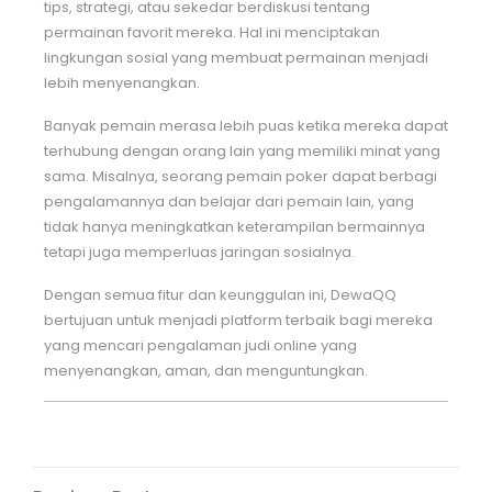
tips, strategi, atau sekedar berdiskusi tentang
permainan favorit mereka. Hal ini menciptakan
lingkungan sosial yang membuat permainan menjadi
lebih menyenangkan.
Banyak pemain merasa lebih puas ketika mereka dapat
terhubung dengan orang lain yang memiliki minat yang
sama. Misalnya, seorang pemain poker dapat berbagi
pengalamannya dan belajar dari pemain lain, yang
tidak hanya meningkatkan keterampilan bermainnya
tetapi juga memperluas jaringan sosialnya.
Dengan semua fitur dan keunggulan ini, DewaQQ
bertujuan untuk menjadi platform terbaik bagi mereka
yang mencari pengalaman judi online yang
menyenangkan, aman, dan menguntungkan.