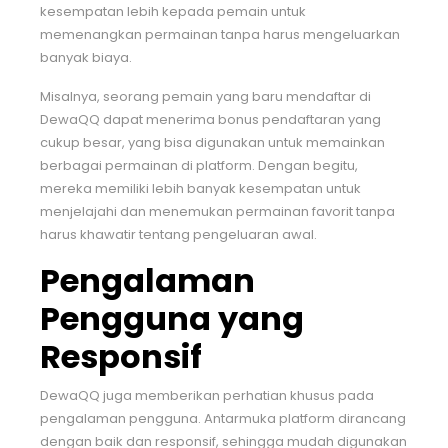
kesempatan lebih kepada pemain untuk
memenangkan permainan tanpa harus mengeluarkan
banyak biaya.
Misalnya, seorang pemain yang baru mendaftar di
DewaQQ dapat menerima bonus pendaftaran yang
cukup besar, yang bisa digunakan untuk memainkan
berbagai permainan di platform. Dengan begitu,
mereka memiliki lebih banyak kesempatan untuk
menjelajahi dan menemukan permainan favorit tanpa
harus khawatir tentang pengeluaran awal.
Pengalaman
Pengguna yang
Responsif
DewaQQ juga memberikan perhatian khusus pada
pengalaman pengguna. Antarmuka platform dirancang
dengan baik dan responsif, sehingga mudah digunakan