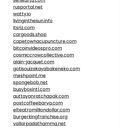
senikartu.com
rusportal.net
watty.io
livinginthesun.info
itsriz.com
cargoods.shop
capetownacupuncture.com
bitcoinvideospro.com
cosmiccrowcollective.com
alain-jacquet.com
gotisouizakayabakeneko.com
meshpoint.me
spongebob.net
busyboxintl.com
auttayanratchapak.com
postcoffeebarva.com
elteatromilliondollar.com
burgerkingfranchise.org
vallarpadathamma.net