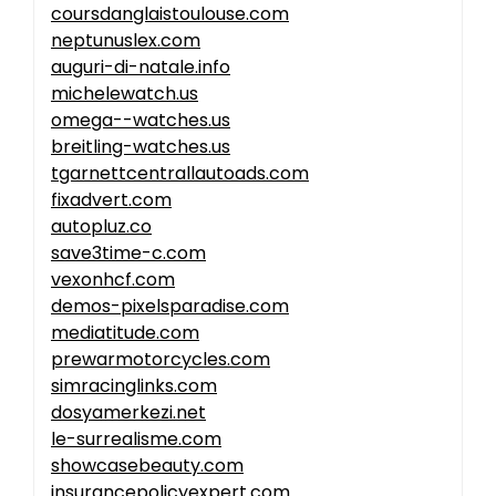
coursdanglaistoulouse.com
neptunuslex.com
auguri-di-natale.info
michelewatch.us
omega--watches.us
breitling-watches.us
tgarnettcentrallautoads.com
fixadvert.com
autopluz.co
save3time-c.com
vexonhcf.com
demos-pixelsparadise.com
mediatitude.com
prewarmotorcycles.com
simracinglinks.com
dosyamerkezi.net
le-surrealisme.com
showcasebeauty.com
insurancepolicyexpert.com