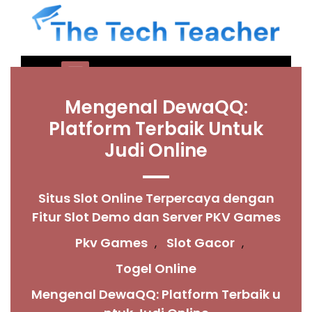
Skip
to
content
Mengenal DewaQQ:
Platform Terbaik Untuk
Judi Online
Situs Slot Online Terpercaya dengan
Fitur Slot Demo dan Server PKV Games
Pkv Games
Slot Gacor
,
,
Togel Online
Mengenal DewaQQ: Platform Terbaik u