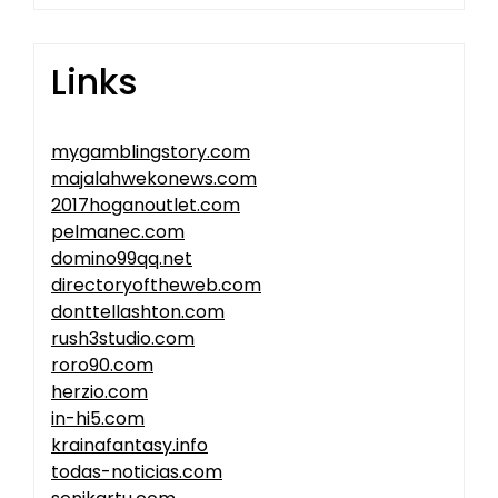
Links
mygamblingstory.com
majalahwekonews.com
2017hoganoutlet.com
pelmanec.com
domino99qq.net
directoryoftheweb.com
donttellashton.com
rush3studio.com
roro90.com
herzio.com
in-hi5.com
krainafantasy.info
todas-noticias.com