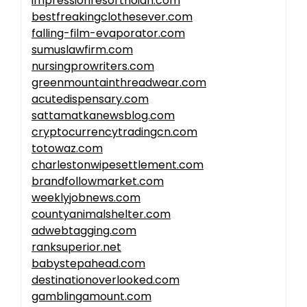
impressionresorthoian.com
bestfreakingclothesever.com
falling-film-evaporator.com
sumuslawfirm.com
nursingprowriters.com
greenmountainthreadwear.com
acutedispensary.com
sattamatkanewsblog.com
cryptocurrencytradingcn.com
totowaz.com
charlestonwipesettlement.com
brandfollowmarket.com
weeklyjobnews.com
countyanimalshelter.com
adwebtagging.com
ranksuperior.net
babystepahead.com
destinationoverlooked.com
gamblingamount.com