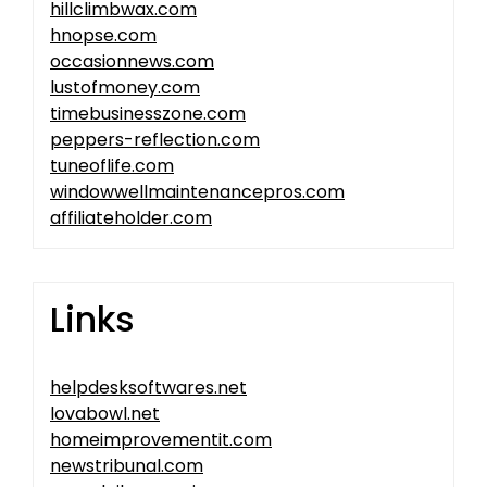
hillclimbwax.com
hnopse.com
occasionnews.com
lustofmoney.com
timebusinesszone.com
peppers-reflection.com
tuneoflife.com
windowwellmaintenancepros.com
affiliateholder.com
Links
helpdesksoftwares.net
lovabowl.net
homeimprovementit.com
newstribunal.com