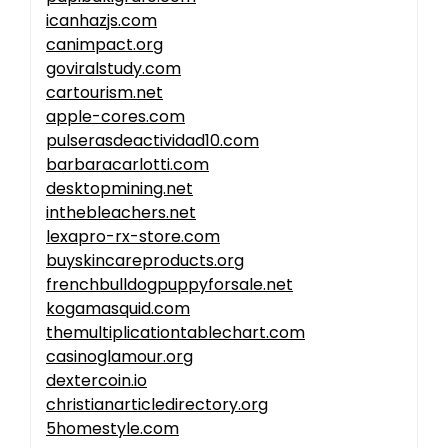
icanhazjs.com
canimpact.org
goviralstudy.com
cartourism.net
apple-cores.com
pulserasdeactividad10.com
barbaracarlotti.com
desktopmining.net
inthebleachers.net
lexapro-rx-store.com
buyskincareproducts.org
frenchbulldogpuppyforsale.net
kogamasquid.com
themultiplicationtablechart.com
casinoglamour.org
dextercoin.io
christianarticledirectory.org
5homestyle.com