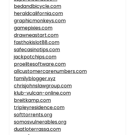
bedandbicycle.com
heraldcalifornia.com
graphicmonkeys.com
gamepixies.com
drawneastart.com
fasthokislot88.com
safecasinotips.com
jackpotchips.com
proelitesoftware.com
allcustomercarenumbers.com
familyblogger.xyz
chrisjohnslawgroup.com
klub-vulcan-online.com
breitkamp.com
tripleyresidence.com
softtorrents.org
somosvulnerables.org
duatloterrassa.com