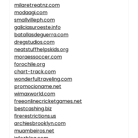
milaretreatnz.com
modaagi.com
smallvilleph.com
galiciasuroeste.info
batallasdeguerra.com
dregstudios.com
neatstuffhelpskids.org
moraessoccer.com
forochile.org
chart-track.com
wonderfultraveling.com
promocioname.net
wimaxworld.com
freeonlinecricketgames.net
bestcashing.biz
firerestrictions.us
archiesbrooklyn.com
muambeiros.net