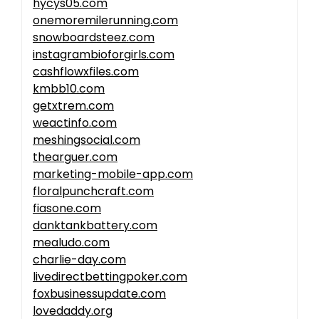
hycys05.com
onemoremilerunning.com
snowboardsteez.com
instagrambioforgirls.com
cashflowxfiles.com
kmbb10.com
getxtrem.com
weactinfo.com
meshingsocial.com
thearguer.com
marketing-mobile-app.com
floralpunchcraft.com
fiasone.com
danktankbattery.com
mealudo.com
charlie-day.com
livedirectbettingpoker.com
foxbusinessupdate.com
lovedaddy.org