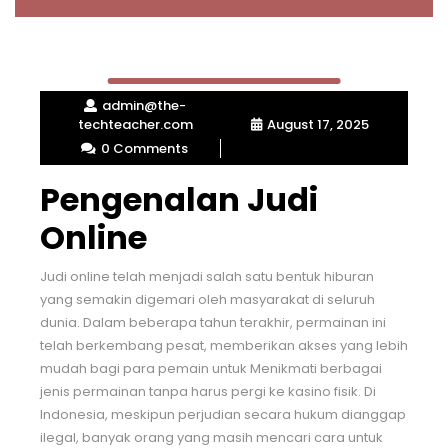
admin@the-
techteacher.com
August 17, 2025
0 Comments
Pengenalan Judi
Online
Judi online telah menjadi salah satu bentuk hiburan
yang semakin digemari oleh masyarakat di seluruh
dunia. Dalam beberapa tahun terakhir, permainan ini
telah berkembang pesat, memberikan akses yang lebih
mudah bagi para pemain untuk Menikmati berbagai
jenis permainan tanpa harus pergi ke kasino fisik. Di
Indonesia, meskipun perjudian secara hukum dianggap
ilegal, banyak orang yang masih mencari cara untuk