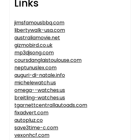
Links
jimsfamousbbq.com
libertywalk-usa.com
australiamovie.net
gizmobird.co.uk
mp3djsong.com
coursdanglaistoulouse.com
neptunuslex.com
auguri-di-natale.info
michelewatch.us
omega--watches.us
breitling-watches.us
tgarnettcentrallautoads.com
fixadvert.com
autopluz.co
save3time-c.com
vexonhcf.com