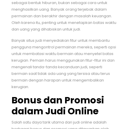
sebagai bentuk hiburan, bukan sebagai cara untuk
menghasilkan uang. Banyak orang terjebak dalam
permainan dan berakhir dengan masalah keuangan.
Oleh karena itu, penting untuk menetapkan batas waktu
dan uang yang dihabiskan untuk judi.
Banyak situs judi menyediakan fitur untuk membantu
pengguna mengontrol permainan mereka, seperti opsi
untuk membatasi waktu bermain atau menyetel batas
kerugian. Pemain harus menggunakan fitur-fitur ini dan
mengenali tanda-tanda kecanduan judi, seperti
bermain saat tidak ada uang yang tersisa atau terus
bermain dengan harapan untuk mengembalikan
kerugian.
Bonus dan Promosi
dalam Judi Online
Salah satu daya tarik utama dari judi online adalah
berbagai bonus dan promosi yang ditawarkan oleh