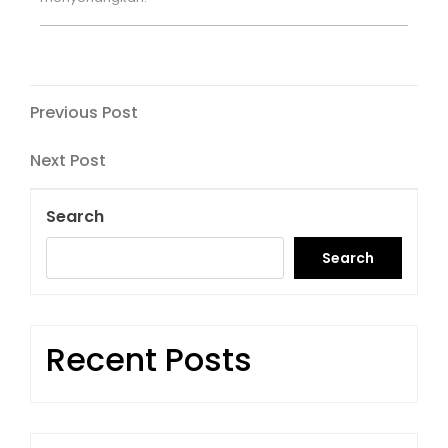
Post
Previous
Previous Post
Post
navigation
Next
Next Post
Post
Search
Search
Recent Posts