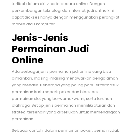
terlibat dalam aktivitas ini secara online. Dengan
perkembangan teknologi dan internet, judi online kini
dapat diakses hanya dengan menggunakan perangkat
mobile atau komputer.
Jenis-Jenis
Permainan Judi
Online
Ada berbagai jenis permainan judi online yang bisa
dimainkan, masing-masing menawarkan pengalaman
yang menarik. Beberapa yang paling populer termasuk
permainan kartu seperti poker dan blackjack,
permainan slot yang berwarna-warni, serta taruhan
olahraga. Setiap jenis permainan memiliki aturan dan
strategi tersendiri yang diperlukan untuk memenangkan
permainan.
Sebagai contoh, dalam permainan poker, pemain tidak