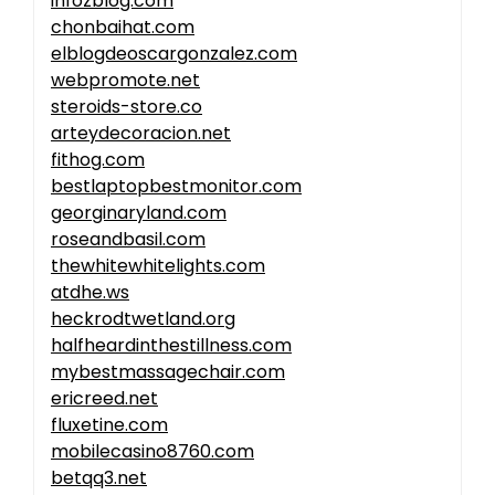
infozblog.com
chonbaihat.com
elblogdeoscargonzalez.com
webpromote.net
steroids-store.co
arteydecoracion.net
fithog.com
bestlaptopbestmonitor.com
georginaryland.com
roseandbasil.com
thewhitewhitelights.com
atdhe.ws
heckrodtwetland.org
halfheardinthestillness.com
mybestmassagechair.com
ericreed.net
fluxetine.com
mobilecasino8760.com
betqq3.net