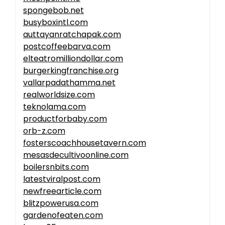
spongebob.net
busyboxintl.com
auttayanratchapak.com
postcoffeebarva.com
elteatromilliondollar.com
burgerkingfranchise.org
vallarpadathamma.net
realworldsize.com
teknolama.com
productforbaby.com
orb-z.com
fosterscoachhousetavern.com
mesasdecultivoonline.com
boilersnbits.com
latestviralpost.com
newfreearticle.com
blitzpowerusa.com
gardenofeaten.com