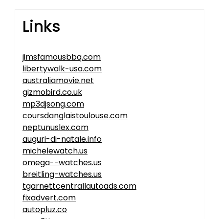
Links
jimsfamousbbq.com
libertywalk-usa.com
australiamovie.net
gizmobird.co.uk
mp3djsong.com
coursdanglaistoulouse.com
neptunuslex.com
auguri-di-natale.info
michelewatch.us
omega--watches.us
breitling-watches.us
tgarnettcentrallautoads.com
fixadvert.com
autopluz.co