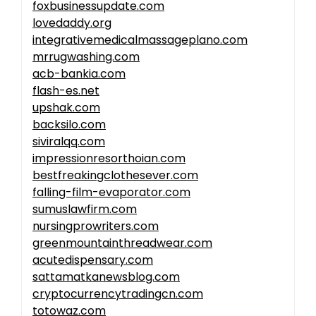
foxbusinessupdate.com
lovedaddy.org
integrativemedicalmassageplano.com
mrrugwashing.com
acb-bankia.com
flash-es.net
upshak.com
backsilo.com
siviralqq.com
impressionresorthoian.com
bestfreakingclothesever.com
falling-film-evaporator.com
sumuslawfirm.com
nursingprowriters.com
greenmountainthreadwear.com
acutedispensary.com
sattamatkanewsblog.com
cryptocurrencytradingcn.com
totowaz.com