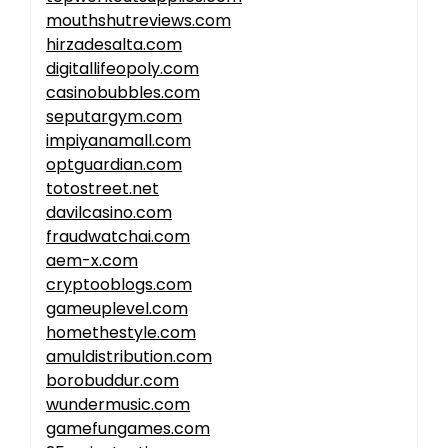
mouthshutreviews.com
hirzadesalta.com
digitallifeopoly.com
casinobubbles.com
seputargym.com
impiyanamall.com
optguardian.com
totostreet.net
davilcasino.com
fraudwatchai.com
aem-x.com
cryptooblogs.com
gameuplevel.com
homethestyle.com
amuldistribution.com
borobuddur.com
wundermusic.com
gamefungames.com