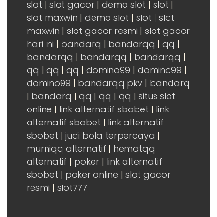
slot
|
slot gacor
|
demo slot
|
slot
|
slot maxwin
|
demo slot
|
slot
|
slot
maxwin
|
slot gacor resmi
|
slot gacor
hari ini
|
bandarq
|
bandarqq
|
qq
|
bandarqq
|
bandarqq
|
bandarqq
|
qq
|
qq
|
qq
|
domino99
|
domino99
|
domino99
|
bandarqq pkv
|
bandarq
|
bandarq
|
qq
|
qq
|
qq
|
situs slot
online
|
link alternatif sbobet
|
link
alternatif sbobet
|
link alternatif
sbobet
|
judi bola terpercaya
|
murniqq alternatif
|
hematqq
alternatif
|
poker
|
link alternatif
sbobet
|
poker online
|
slot gacor
resmi
|
slot777