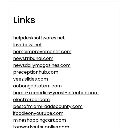
Links
helpdesksoftwares.net
lovabowl.net
homeimprovementit.com
newstribunal.com
newsdailymagazines.com
preceptionhub.com
yeezislides.com
aobongdatotem.com
home-remedies-yeast-infection.com
electroreal.com
bestofmiami-dadecounty.com
ifoodieonyoutube.com
mineshoppingcart.com
topworkoutsupplies.com