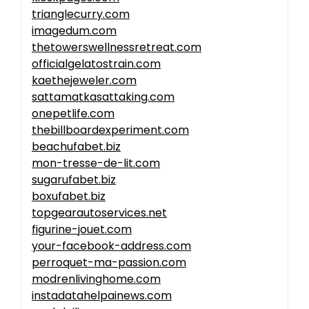
trianglecurry.com
imagedum.com
thetowerswellnessretreat.com
officialgelatostrain.com
kaethejeweler.com
sattamatkasattaking.com
onepetlife.com
thebillboardexperiment.com
beachufabet.biz
mon-tresse-de-lit.com
sugarufabet.biz
boxufabet.biz
topgearautoservices.net
figurine-jouet.com
your-facebook-address.com
perroquet-ma-passion.com
modrenlivinghome.com
instadatahelpainews.com