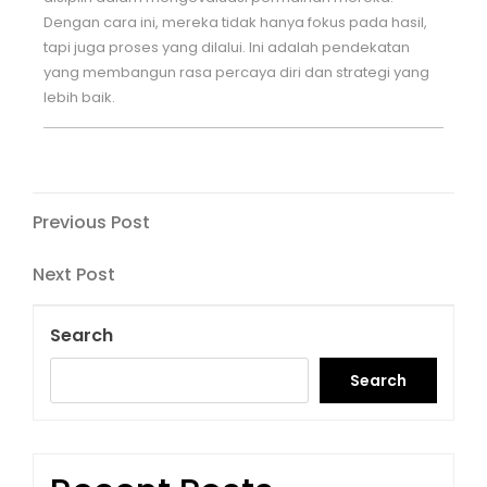
Dengan cara ini, mereka tidak hanya fokus pada hasil,
tapi juga proses yang dilalui. Ini adalah pendekatan
yang membangun rasa percaya diri dan strategi yang
lebih baik.
Post
Previous
Previous Post
Post
navigation
Next
Next Post
Post
Search
Search