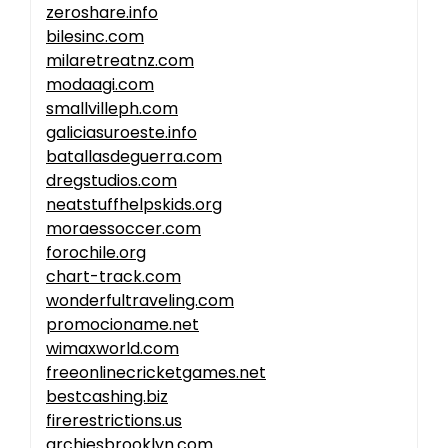
zeroshare.info
bilesinc.com
milaretreatnz.com
modaagi.com
smallvilleph.com
galiciasuroeste.info
batallasdeguerra.com
dregstudios.com
neatstuffhelpskids.org
moraessoccer.com
forochile.org
chart-track.com
wonderfultraveling.com
promocioname.net
wimaxworld.com
freeonlinecricketgames.net
bestcashing.biz
firerestrictions.us
archiesbrooklyn.com