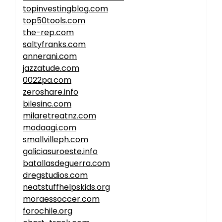
topinvestingblog.com
top50tools.com
the-rep.com
saltyfranks.com
annerani.com
jazzatude.com
0022pa.com
zeroshare.info
bilesinc.com
milaretreatnz.com
modaagi.com
smallvilleph.com
galiciasuroeste.info
batallasdeguerra.com
dregstudios.com
neatstuffhelpskids.org
moraessoccer.com
forochile.org