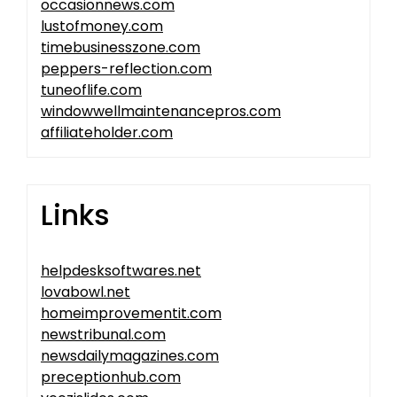
occasionnews.com
lustofmoney.com
timebusinesszone.com
peppers-reflection.com
tuneoflife.com
windowwellmaintenancepros.com
affiliateholder.com
Links
helpdesksoftwares.net
lovabowl.net
homeimprovementit.com
newstribunal.com
newsdailymagazines.com
preceptionhub.com