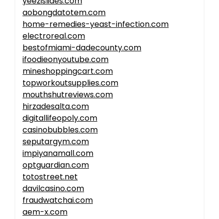
yeezislides.com
aobongdatotem.com
home-remedies-yeast-infection.com
electroreal.com
bestofmiami-dadecounty.com
ifoodieonyoutube.com
mineshoppingcart.com
topworkoutsupplies.com
mouthshutreviews.com
hirzadesalta.com
digitallifeopoly.com
casinobubbles.com
seputargym.com
impiyanamall.com
optguardian.com
totostreet.net
davilcasino.com
fraudwatchai.com
aem-x.com