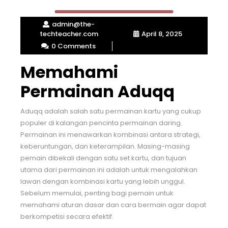
admin@the-
techteacher.com
April 8, 2025
0 Comments
Memahami
Permainan Aduqq
Aduqq adalah salah satu permainan kartu yang cukup
populer di kalangan pencinta permainan daring.
Permainan ini menawarkan kombinasi antara strategi,
keberuntungan, dan keterampilan. Masing-masing
pemain dibekali dengan satu set kartu, dan tujuan
utama dari permainan ini adalah untuk mengalahkan
lawan dengan kombinasi kartu yang lebih unggul.
Sebelum memulai, penting bagi pemain untuk
memahami aturan dasar dan cara bermain agar dapat
berkompetisi secara efektif.