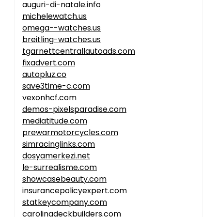
auguri-di-natale.info
michelewatch.us
omega--watches.us
breitling-watches.us
tgarnettcentrallautoads.com
fixadvert.com
autopluz.co
save3time-c.com
vexonhcf.com
demos-pixelsparadise.com
mediatitude.com
prewarmotorcycles.com
simracinglinks.com
dosyamerkezi.net
le-surrealisme.com
showcasebeauty.com
insurancepolicyexpert.com
statkeycompany.com
carolinadeckbuilders.com