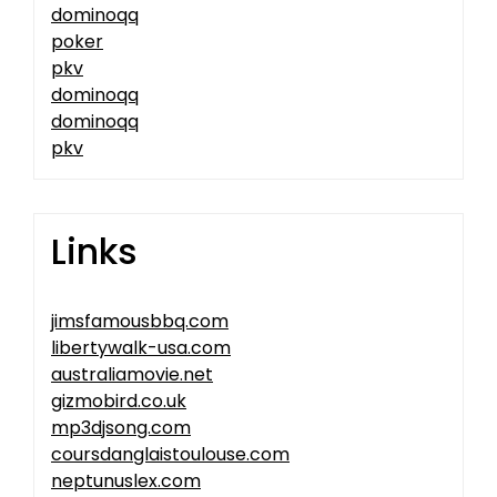
dominoqq
poker
pkv
dominoqq
dominoqq
pkv
Links
jimsfamousbbq.com
libertywalk-usa.com
australiamovie.net
gizmobird.co.uk
mp3djsong.com
coursdanglaistoulouse.com
neptunuslex.com