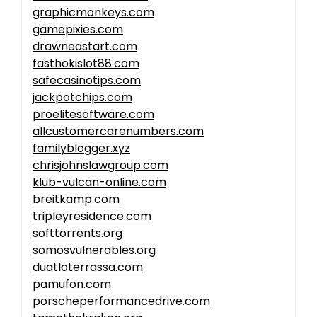
graphicmonkeys.com
gamepixies.com
drawneastart.com
fasthokislot88.com
safecasinotips.com
jackpotchips.com
proelitesoftware.com
allcustomercarenumbers.com
familyblogger.xyz
chrisjohnslawgroup.com
klub-vulcan-online.com
breitkamp.com
tripleyresidence.com
softtorrents.org
somosvulnerables.org
duatloterrassa.com
pamufon.com
porscheperformancedrive.com