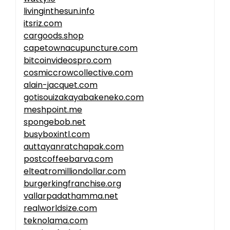
livinginthesun.info
itsriz.com
cargoods.shop
capetownacupuncture.com
bitcoinvideospro.com
cosmiccrowcollective.com
alain-jacquet.com
gotisouizakayabakeneko.com
meshpoint.me
spongebob.net
busyboxintl.com
auttayanratchapak.com
postcoffeebarva.com
elteatromilliondollar.com
burgerkingfranchise.org
vallarpadathamma.net
realworldsize.com
teknolama.com