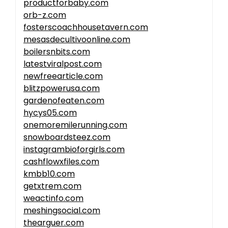
productforbaby.com
orb-z.com
fosterscoachhousetavern.com
mesasdecultivoonline.com
boilersnbits.com
latestviralpost.com
newfreearticle.com
blitzpowerusa.com
gardenofeaten.com
hycys05.com
onemoremilerunning.com
snowboardsteez.com
instagrambioforgirls.com
cashflowxfiles.com
kmbb10.com
getxtrem.com
weactinfo.com
meshingsocial.com
thearguer.com