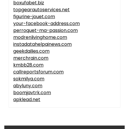
boxufabet.biz
topgearautoservices.net
figurine-jouet.com
your-facebook-address.com
perroquet-ma-passion.com
modrenlivinghome.com
instadatahelpainews.com
geekdailies.com
merchrain.com
kmbb28.com
callreportsforum.com
sokmilya.com
abyluny.com
boomjavtrk.com
apklead.net