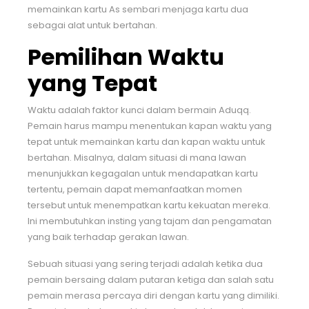
memainkan kartu As sembari menjaga kartu dua
sebagai alat untuk bertahan.
Pemilihan Waktu
yang Tepat
Waktu adalah faktor kunci dalam bermain Aduqq.
Pemain harus mampu menentukan kapan waktu yang
tepat untuk memainkan kartu dan kapan waktu untuk
bertahan. Misalnya, dalam situasi di mana lawan
menunjukkan kegagalan untuk mendapatkan kartu
tertentu, pemain dapat memanfaatkan momen
tersebut untuk menempatkan kartu kekuatan mereka.
Ini membutuhkan insting yang tajam dan pengamatan
yang baik terhadap gerakan lawan.
Sebuah situasi yang sering terjadi adalah ketika dua
pemain bersaing dalam putaran ketiga dan salah satu
pemain merasa percaya diri dengan kartu yang dimiliki.