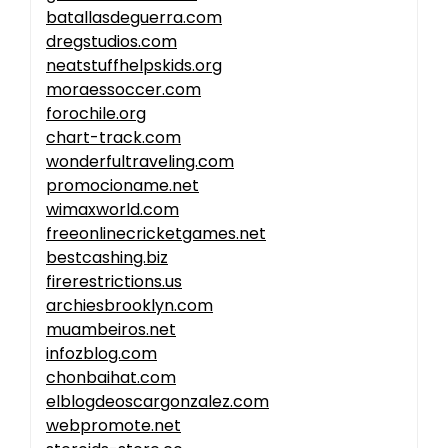
batallasdeguerra.com
dregstudios.com
neatstuffhelpskids.org
moraessoccer.com
forochile.org
chart-track.com
wonderfultraveling.com
promocioname.net
wimaxworld.com
freeonlinecricketgames.net
bestcashing.biz
firerestrictions.us
archiesbrooklyn.com
muambeiros.net
infozblog.com
chonbaihat.com
elblogdeoscargonzalez.com
webpromote.net