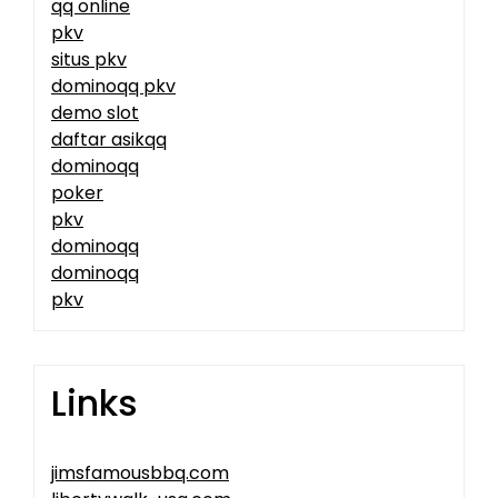
qq online
pkv
situs pkv
dominoqq pkv
demo slot
daftar asikqq
dominoqq
poker
pkv
dominoqq
dominoqq
pkv
Links
jimsfamousbbq.com