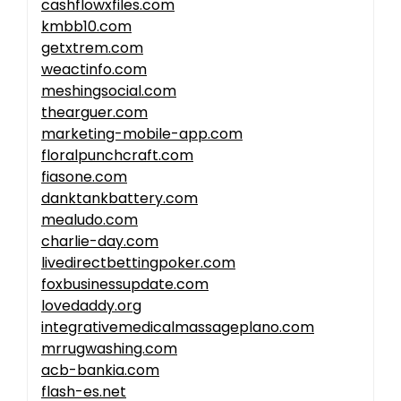
cashflowxfiles.com
kmbb10.com
getxtrem.com
weactinfo.com
meshingsocial.com
thearguer.com
marketing-mobile-app.com
floralpunchcraft.com
fiasone.com
danktankbattery.com
mealudo.com
charlie-day.com
livedirectbettingpoker.com
foxbusinessupdate.com
lovedaddy.org
integrativemedicalmassageplano.com
mrrugwashing.com
acb-bankia.com
flash-es.net