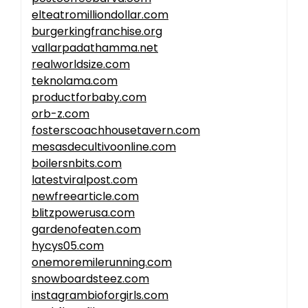
elteatromilliondollar.com
burgerkingfranchise.org
vallarpadathamma.net
realworldsize.com
teknolama.com
productforbaby.com
orb-z.com
fosterscoachhousetavern.com
mesasdecultivoonline.com
boilersnbits.com
latestviralpost.com
newfreearticle.com
blitzpowerusa.com
gardenofeaten.com
hycys05.com
onemoremilerunning.com
snowboardsteez.com
instagrambioforgirls.com