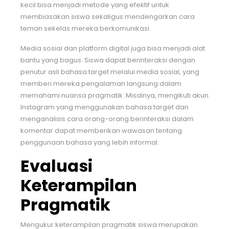
kecil bisa menjadi metode yang efektif untuk
membiasakan siswa sekaligus mendengarkan cara
teman sekelas mereka berkomunikasi.
Media sosial dan platform digital juga bisa menjadi alat
bantu yang bagus. Siswa dapat berinteraksi dengan
penutur asli bahasa target melalui media sosial, yang
memberi mereka pengalaman langsung dalam
memahami nuansa pragmatik. Misalnya, mengikuti akun
Instagram yang menggunakan bahasa target dan
menganalisis cara orang-orang berinteraksi dalam
komentar dapat memberikan wawasan tentang
penggunaan bahasa yang lebih informal.
Evaluasi
Keterampilan
Pragmatik
Mengukur keterampilan pragmatik siswa merupakan