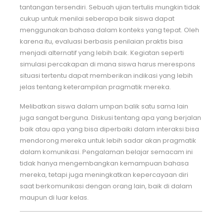
tantangan tersendiri. Sebuah ujian tertulis mungkin tidak
cukup untuk menilai seberapa baik siswa dapat
menggunakan bahasa dalam konteks yang tepat. Oleh
karena itu, evaluasi berbasis penilaian praktis bisa
menjadi alternatif yang lebih baik. Kegiatan seperti
simulasi percakapan di mana siswa harus merespons
situasi tertentu dapat memberikan indikasi yang lebih
jelas tentang keterampilan pragmatik mereka.
Melibatkan siswa dalam umpan balik satu sama lain
juga sangat berguna. Diskusi tentang apa yang berjalan
baik atau apa yang bisa diperbaiki dalam interaksi bisa
mendorong mereka untuk lebih sadar akan pragmatik
dalam komunikasi. Pengalaman belajar semacam ini
tidak hanya mengembangkan kemampuan bahasa
mereka, tetapi juga meningkatkan kepercayaan diri
saat berkomunikasi dengan orang lain, baik di dalam
maupun di luar kelas.