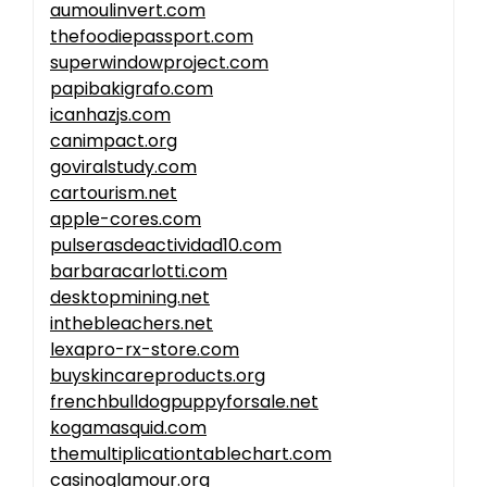
aumoulinvert.com
thefoodiepassport.com
superwindowproject.com
papibakigrafo.com
icanhazjs.com
canimpact.org
goviralstudy.com
cartourism.net
apple-cores.com
pulserasdeactividad10.com
barbaracarlotti.com
desktopmining.net
inthebleachers.net
lexapro-rx-store.com
buyskincareproducts.org
frenchbulldogpuppyforsale.net
kogamasquid.com
themultiplicationtablechart.com
casinoglamour.org