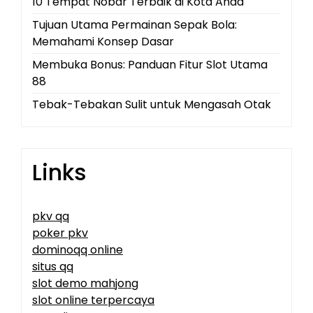
10 Tempat Nobar Terbaik di Kota Anda
Tujuan Utama Permainan Sepak Bola:
Memahami Konsep Dasar
Membuka Bonus: Panduan Fitur Slot Utama
88
Tebak-Tebakan Sulit untuk Mengasah Otak
Links
pkv qq
poker pkv
dominoqq online
situs qq
slot demo mahjong
slot online terpercaya