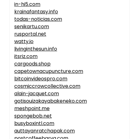
in-hi5.com
krainafantasy.info
todas-noticias.com
senikartu.com
rusportal.net
watty.io
livinginthesun.info
itsriz.com
cargoods.shop
capetownacupuncture.com
bitcoinvideospro.com
cosmiccrowcollective.com
alain-jacquet.com
gotisouizakayabakeneko.com
meshpoint.me
spongebob.net
busyboxintl.com
auttayanratchapak.com
postcoffeebarva.com