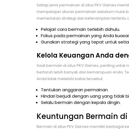
Setiap jenis permainan di situs PKV Games memili
mempelajari aturan permainan sebelum mulai be
memerlukan strategi dan keterampilan tertentu 
Pelajari cara bermain terlebih dahulu.
Fokus pada permainan yang Anda kuasai
Gunakan strategi yang tepat untuk seti
Kelola Keuangan Anda den
Saat bermain di situs PKV Games, penting untuk
bertaruh lebih banyak dari kemampuan Anda. T
Anda tidak melebihi batas tersebut.
Tentukan anggaran permainan.
Hindari berjudi dengan uang yang tidak b
Selalu bermain dengan kepala dingin.
Keuntungan Bermain di
Bermain di situs PKV Games memiliki berbagai ke