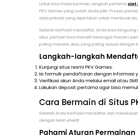
Untuk bisa mulai bermain, langkah pertama
slot
PKV Games yang sudah Anda pilih. Proses pen
data pribadi yang diperlukan untuk membuat aku
Setelah berhasil mendaftar, Anda bisa langsun
situs, pemain bisa memilih berbagai macam per
paling menarik atau yang paling sesuai dengan k
Langkah-langkah Mendafta
Kunjungi situs resmi PKV Games.
Isi formulir pendaftaran dengan informasi 
Verifikasi akun Anda melalui email atau SMS
Lakukan deposit pertama agar bisa memul
Cara Bermain di Situs 
Setelah Anda berhasil mendaftar dan melakukan 
dengan lebih efektif:
Pahami Aturan Permainan