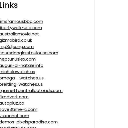
Links
jimsfamousbbq.com
libertywalk-usa.com
australiamovie.net
gizmobird.co.uk
mp3djsong.com
coursdanglaistoulouse.com
neptunuslex.com
auguri-di-natale.info
michelewatch.us
omega--watches.us
breitling-watches.us
tgarnettcentrallautoads.com
fixadvert.com
autopluz.co
save3time-c.com
vexonhcf.com
demos-pixelsparadise.com