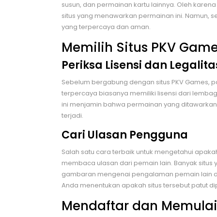
susun, dan permainan kartu lainnya. Oleh karena 
situs yang menawarkan permainan ini. Namun, se
yang terpercaya dan aman.
Memilih Situs PKV Gam
Periksa Lisensi dan Legalita
Sebelum bergabung dengan situs PKV Games, pasti
terpercaya biasanya memiliki lisensi dari lemba
ini menjamin bahwa permainan yang ditawarkan d
terjadi.
Cari Ulasan Pengguna
Salah satu cara terbaik untuk mengetahui apak
membaca ulasan dari pemain lain. Banyak situ
gambaran mengenai pengalaman pemain lain da
Anda menentukan apakah situs tersebut patut di
Mendaftar dan Memula