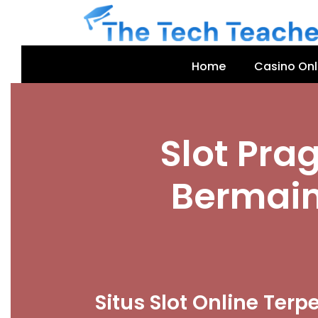
Skip
to
content
Home
Casino Onl
Slot Pr
Bermain
Situs Slot Online Ter