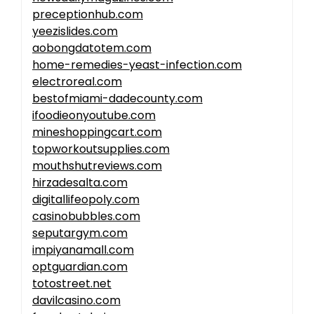
preceptionhub.com
yeezislides.com
aobongdatotem.com
home-remedies-yeast-infection.com
electroreal.com
bestofmiami-dadecounty.com
ifoodieonyoutube.com
mineshoppingcart.com
topworkoutsupplies.com
mouthshutreviews.com
hirzadesalta.com
digitallifeopoly.com
casinobubbles.com
seputargym.com
impiyanamall.com
optguardian.com
totostreet.net
davilcasino.com