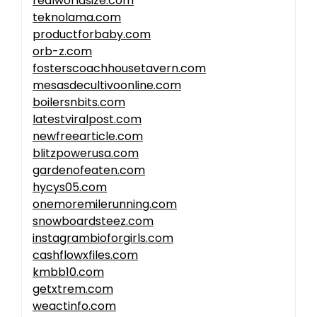
realworldsize.com
teknolama.com
productforbaby.com
orb-z.com
fosterscoachhousetavern.com
mesasdecultivoonline.com
boilersnbits.com
latestviralpost.com
newfreearticle.com
blitzpowerusa.com
gardenofeaten.com
hycys05.com
onemoremilerunning.com
snowboardsteez.com
instagrambioforgirls.com
cashflowxfiles.com
kmbb10.com
getxtrem.com
weactinfo.com