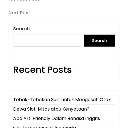
Post
Post
navigation
Next
Next Post
Post
Search
Search
Recent Posts
Tebak-Tebakan Sulit untuk Mengasah Otak
Dewa Slot: Mitos atau Kenyataan?
Apa Arti Friendly Dalam Bahasa Inggris
slot terpercaya di Indonesia