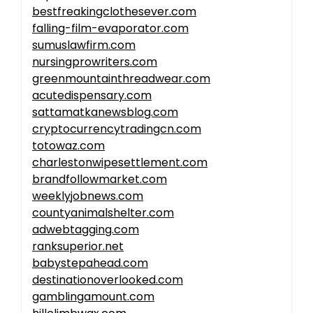
bestfreakingclothesever.com
falling-film-evaporator.com
sumuslawfirm.com
nursingprowriters.com
greenmountainthreadwear.com
acutedispensary.com
sattamatkanewsblog.com
cryptocurrencytradingcn.com
totowaz.com
charlestonwipesettlement.com
brandfollowmarket.com
weeklyjobnews.com
countyanimalshelter.com
adwebtagging.com
ranksuperior.net
babystepahead.com
destinationoverlooked.com
gamblingamount.com