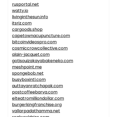
rusportal.net
watty.io
livinginthesun.info
itsriz.com
cargoods.shop
capetownacupuncture.com
bitcoinvideospro.com
cosmiccrowcollective.com
alain-jacquet.com
gotisouizakayabakeneko.com
meshpoint.me
spongebob.net
busyboxintl.com
auttayanratchapak.com
postcoffeebarva.com
elteatromilliondollar.com
burgerkingfranchise.org
vallarpadathamma.net