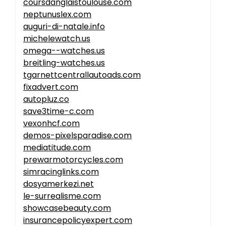
coursdanglaistoulouse.com
neptunuslex.com
auguri-di-natale.info
michelewatch.us
omega--watches.us
breitling-watches.us
tgarnettcentrallautoads.com
fixadvert.com
autopluz.co
save3time-c.com
vexonhcf.com
demos-pixelsparadise.com
mediatitude.com
prewarmotorcycles.com
simracinglinks.com
dosyamerkezi.net
le-surrealisme.com
showcasebeauty.com
insurancepolicyexpert.com