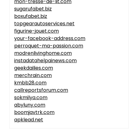
mon-tresse-de-lit.com
sugarufabet.biz
boxufabet.biz
topgearautoservices.net
figurine-jouet.com
your-facebook-address.com
perroquet-ma-passion.com
modrenlivinghome.com
instadatahelpainews.com
geekdailies.com
merchrain.com
kmbb28.com
callreportsforum.com
sokmilya.com
abyluny.com
boomjavtrk.com
apklead.net