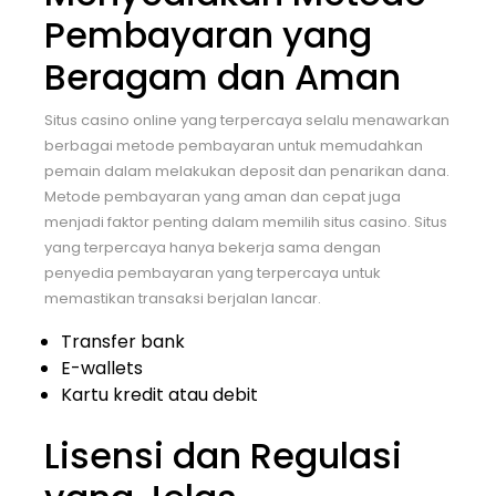
Pembayaran yang
Beragam dan Aman
Situs casino online yang terpercaya selalu menawarkan
berbagai metode pembayaran untuk memudahkan
pemain dalam melakukan deposit dan penarikan dana.
Metode pembayaran yang aman dan cepat juga
menjadi faktor penting dalam memilih situs casino. Situs
yang terpercaya hanya bekerja sama dengan
penyedia pembayaran yang terpercaya untuk
memastikan transaksi berjalan lancar.
Transfer bank
E-wallets
Kartu kredit atau debit
Lisensi dan Regulasi