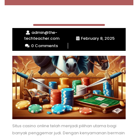
admin@the-
techteacher.com
February 8, 2025
0 Comments
Situs casino online telah menjadi pilihan utama bagi
banyak penggemar judi. Dengan kenyamanan bermain