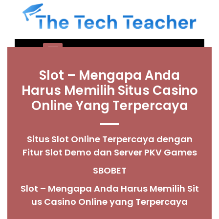
Skip
to
content
Slot – Mengapa Anda
Harus Memilih Situs Casino
Online Yang Terpercaya
Situs Slot Online Terpercaya dengan
Fitur Slot Demo dan Server PKV Games
SBOBET
Slot – Mengapa Anda Harus Memilih Sit
us Casino Online yang Terpercaya