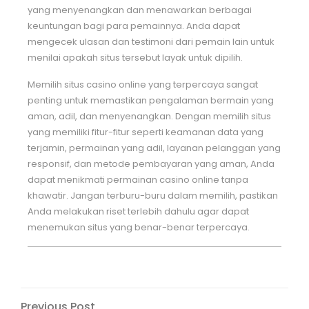
yang menyenangkan dan menawarkan berbagai
keuntungan bagi para pemainnya. Anda dapat
mengecek ulasan dan testimoni dari pemain lain untuk
menilai apakah situs tersebut layak untuk dipilih.
Memilih situs casino online yang terpercaya sangat
penting untuk memastikan pengalaman bermain yang
aman, adil, dan menyenangkan. Dengan memilih situs
yang memiliki fitur-fitur seperti keamanan data yang
terjamin, permainan yang adil, layanan pelanggan yang
responsif, dan metode pembayaran yang aman, Anda
dapat menikmati permainan casino online tanpa
khawatir. Jangan terburu-buru dalam memilih, pastikan
Anda melakukan riset terlebih dahulu agar dapat
menemukan situs yang benar-benar terpercaya.
Previous
Previous Post