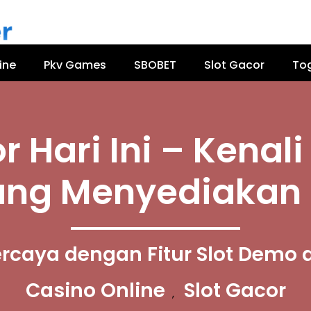
ine
Pkv Games
SBOBET
Slot Gacor
Tog
r Hari Ini – Kenali 
ang Menyediakan 
percaya dengan Fitur Slot Dem
Casino Online
Slot Gacor
,