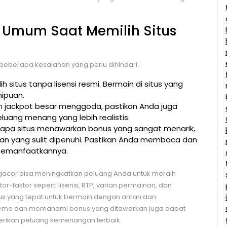
 Umum Saat Memilih Situs
 beberapa kesalahan yang perlu dihindari:
h situs tanpa lisensi resmi. Bermain di situs yang
nipuan.
un jackpot besar menggoda, pastikan Anda juga
uang menang yang lebih realistis.
rapa situs menawarkan bonus yang sangat menarik,
tuan yang sulit dipenuhi. Pastikan Anda membaca dan
emanfaatkannya.
t gacor bisa meningkatkan peluang Anda untuk meraih
faktor seperti lisensi, RTP, varian permainan, dan
us yang tepat untuk bermain dengan aman dan
 demo dan memahami bonus yang ditawarkan juga dapat
rikan peluang kemenangan terbaik.