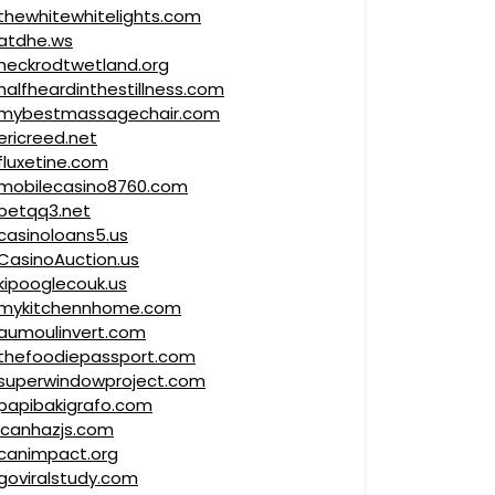
thewhitewhitelights.com
atdhe.ws
heckrodtwetland.org
halfheardinthestillness.com
mybestmassagechair.com
ericreed.net
fluxetine.com
mobilecasino8760.com
betqq3.net
casinoloans5.us
CasinoAuction.us
kipooglecouk.us
mykitchennhome.com
aumoulinvert.com
thefoodiepassport.com
superwindowproject.com
papibakigrafo.com
icanhazjs.com
canimpact.org
goviralstudy.com