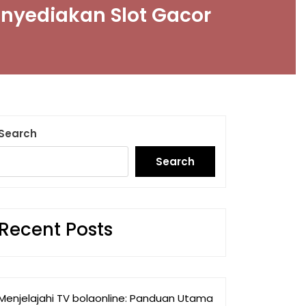
Menyediakan Slot Gacor
Search
Search
Recent Posts
Menjelajahi TV bolaonline: Panduan Utama