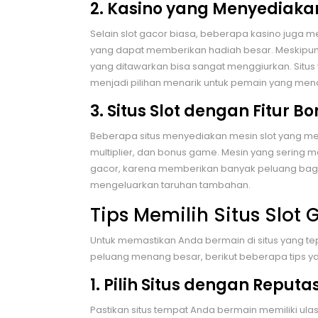
2. Kasino yang Menyediakan
Selain slot gacor biasa, beberapa kasino juga
yang dapat memberikan hadiah besar. Meskipun p
yang ditawarkan bisa sangat menggiurkan. Situs
menjadi pilihan menarik untuk pemain yang menc
3. Situs Slot dengan Fitur
Beberapa situs menyediakan mesin slot yang mena
multiplier, dan bonus game. Mesin yang sering me
gacor, karena memberikan banyak peluang bag
mengeluarkan taruhan tambahan.
Tips Memilih Situs Slot 
Untuk memastikan Anda bermain di situs yang t
peluang menang besar, berikut beberapa tips ya
1. Pilih Situs dengan Reput
Pastikan situs tempat Anda bermain memiliki ulas