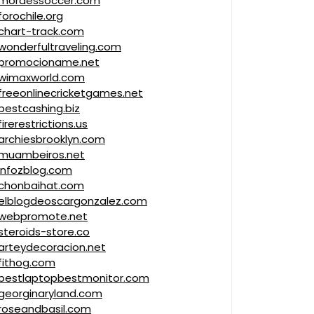
moraessoccer.com
forochile.org
chart-track.com
wonderfultraveling.com
promocioname.net
wimaxworld.com
freeonlinecricketgames.net
bestcashing.biz
firerestrictions.us
archiesbrooklyn.com
muambeiros.net
infozblog.com
chonbaihat.com
elblogdeoscargonzalez.com
webpromote.net
steroids-store.co
arteydecoracion.net
fithog.com
bestlaptopbestmonitor.com
georginaryland.com
roseandbasil.com