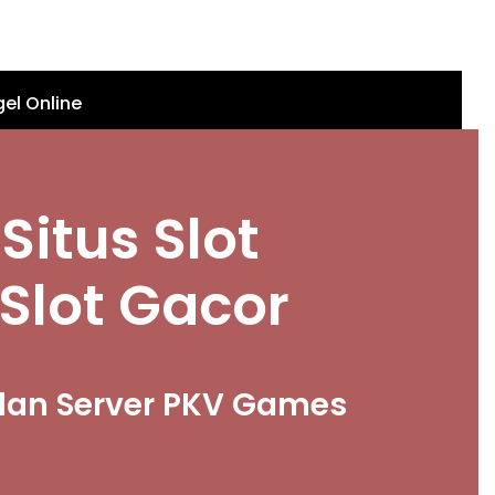
el Online
Situs Slot
Slot Gacor
o dan Server PKV Games