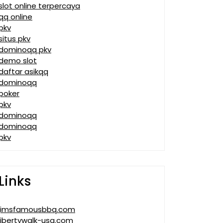
slot online terpercaya
qq online
pkv
situs pkv
dominoqq pkv
demo slot
daftar asikqq
dominoqq
poker
pkv
dominoqq
dominoqq
pkv
Links
jimsfamousbbq.com
libertywalk-usa.com