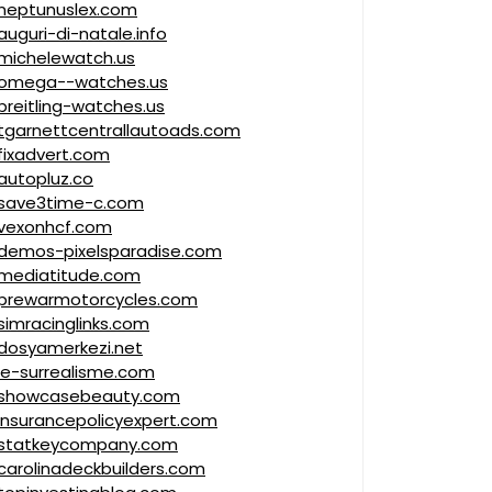
neptunuslex.com
auguri-di-natale.info
michelewatch.us
omega--watches.us
breitling-watches.us
tgarnettcentrallautoads.com
fixadvert.com
autopluz.co
save3time-c.com
vexonhcf.com
demos-pixelsparadise.com
mediatitude.com
prewarmotorcycles.com
simracinglinks.com
dosyamerkezi.net
le-surrealisme.com
showcasebeauty.com
insurancepolicyexpert.com
statkeycompany.com
carolinadeckbuilders.com