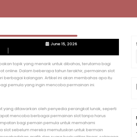
June 15, 2026
akan topik yang menarik untuk dibahas, terutama bagi
 online. Dalam beberapa tahun terakhir, permainan slot
i berbagai kalangan. Artikel ini akan membahas apa itu
bagi pemula yang ingin mencoba permainan ini.
ot yang ditawarkan oleh penyedia perangkat lunak, seperti
dapat mencoba berbagai permainan slot tanpa harus
sempatan bagi pemain pemula untuk memahami
rja slot sebelum mereka memutuskan untuk bermain
enghadirkan grafik dan suara berkualitas tinggi, sehingga