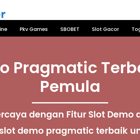
ine
Pkv Games
SBOBET
Slot Gacor
Tog
o Pragmatic Terb
Pemula
percaya dengan Fitur Slot Dem
slot demo pragmatic terbaik u