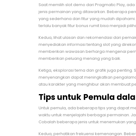
Saat memilih slot demo dari Pragmatic Play, ada
jenis permainan yang ditawarkan. Beberapa per
yang sederhana dan fitur yang mudah dipahami.
terlalu banyak fitur bonus rumit bisa menjadi pil
Kedua, lihat ulasan dan rekomendasi dari pemai
menyediakan informasi tentang slot yang direk
memberikan wawasan berharga mengenai permai
memberikan peluang menang yang baik.
Ketiga, eksplorasi tema dan grafik juga penting
menyenangkan dapat meningkatkan pengalaman
atau karakter yang menghibur akan membuat pem
Tips untuk Pemula dal
Untuk pemula, ada beberapa tips yang dapat m
waktu untuk menjelajahi berbagai permainan. J
Cobalah beberapa jenis untuk menemukan yang 
Kedua, perhatikan frekuensi kemenangan. Beberapa