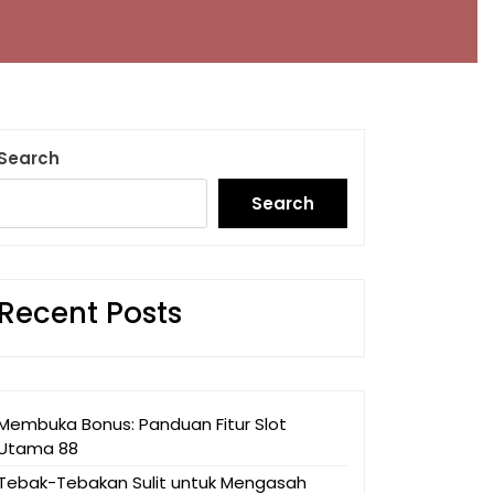
Search
Search
Recent Posts
Membuka Bonus: Panduan Fitur Slot
Utama 88
Tebak-Tebakan Sulit untuk Mengasah