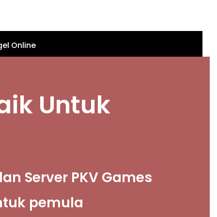
el Online
aik Untuk
o dan Server PKV Games
ntuk pemula