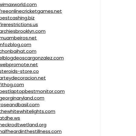
wimaxworld.com
freeonlinecricketgames.net
bestcashing.biz
firerestrictions.us
archiesbrooklyn.com
muambeiros.net
infozblog.com
chonbaihat.com
elblogdeoscargonzalez.com
webpromote.net
steroids-store.co
arteydecoracion.net
fithog.com
bestlaptopbestmonitor.com
georginaryland.com
roseandbasil.com
thewhitewhitelights.com
atdhe.ws
heckrodtwetland.org
halfheardinthestillness.com