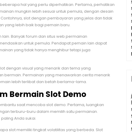
 beberapa hal yang perlu diperhatikan. Pertama, perhatikan
mainan mungkin lebih sesuai untuk pemula, dengan desain
 Contohnya, slot dengan pembayaran yang jelas dan tidak
ihan yang lebih baik bagi pemain baru.
n lain. Banyak forum dan situs web permainan
omendasikan untuk pemula. Pendapat pemain lain dapat
nan yang tidak hanya menghibur tetapi juga
. Slot dengan visual yang menarik dan tema yang
 bermain. Permainan yang menawarkan cerita menarik
ain lebih terlibat dan betah berlama-lama.
am Bermain Slot Demo
embantu saat mencoba slot demo. Pertama, luangkan
angan terburu-buru dalam memilih satu permainan.
paling Anda sukai.
 slot memiliki tingkat volatilitas yang berbeda. Slot