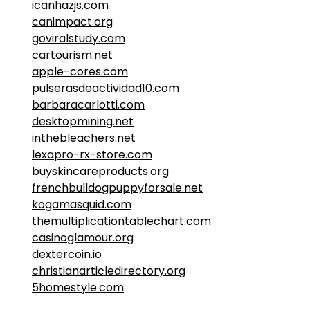
icanhazjs.com
canimpact.org
goviralstudy.com
cartourism.net
apple-cores.com
pulserasdeactividad10.com
barbaracarlotti.com
desktopmining.net
inthebleachers.net
lexapro-rx-store.com
buyskincareproducts.org
frenchbulldogpuppyforsale.net
kogamasquid.com
themultiplicationtablechart.com
casinoglamour.org
dextercoin.io
christianarticledirectory.org
5homestyle.com