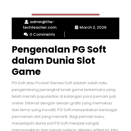
admin@the-
techteacher.com
March 2, 2026
0 Comments
Pengenalan PG Soft
dalam Dunia Slot
Game
PG Soft atau Pocket Games Soft adalah salah satu
pengembang perangkat lunak game terkemuka yang
telah meraih popularitas di kalangan para pemain judi
online. Dikenal dengan desain grafis yang memukau
dan tema yang inovatif, PG Soft menyediakan berbagai
permainan slot yang menarik. Bagi pemain baru,
menjelajahi dunia slot PG Soft menjadi sangat
mengasyikkan dan penuh potensi. Melalui artikel ini, kita