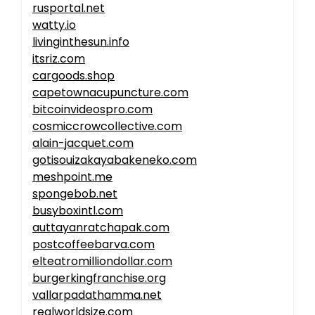
rusportal.net
watty.io
livinginthesun.info
itsriz.com
cargoods.shop
capetownacupuncture.com
bitcoinvideospro.com
cosmiccrowcollective.com
alain-jacquet.com
gotisouizakayabakeneko.com
meshpoint.me
spongebob.net
busyboxintl.com
auttayanratchapak.com
postcoffeebarva.com
elteatromilliondollar.com
burgerkingfranchise.org
vallarpadathamma.net
realworldsize.com