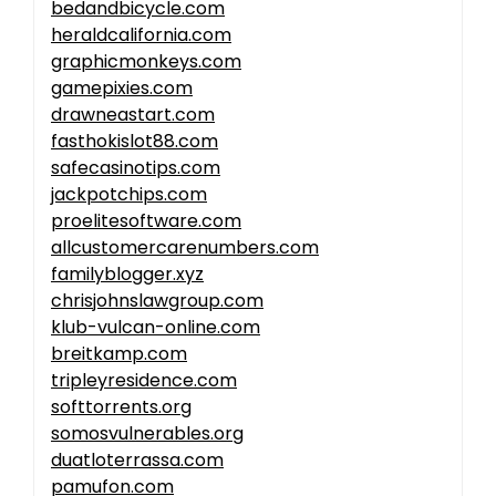
bedandbicycle.com
heraldcalifornia.com
graphicmonkeys.com
gamepixies.com
drawneastart.com
fasthokislot88.com
safecasinotips.com
jackpotchips.com
proelitesoftware.com
allcustomercarenumbers.com
familyblogger.xyz
chrisjohnslawgroup.com
klub-vulcan-online.com
breitkamp.com
tripleyresidence.com
softtorrents.org
somosvulnerables.org
duatloterrassa.com
pamufon.com