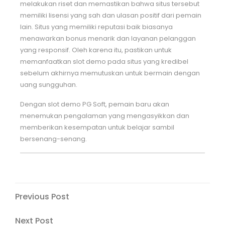
melakukan riset dan memastikan bahwa situs tersebut
memiliki lisensi yang sah dan ulasan positif dari pemain
lain. Situs yang memiliki reputasi baik biasanya
menawarkan bonus menarik dan layanan pelanggan
yang responsif. Oleh karena itu, pastikan untuk
memanfaatkan slot demo pada situs yang kredibel
sebelum akhirnya memutuskan untuk bermain dengan
uang sungguhan.
Dengan slot demo PG Soft, pemain baru akan
menemukan pengalaman yang mengasyikkan dan
memberikan kesempatan untuk belajar sambil
bersenang-senang.
Post
Previous
Previous Post
Post
navigation
Next
Next Post