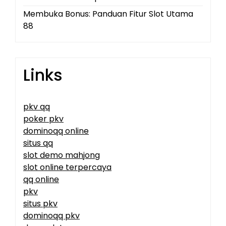
Membuka Bonus: Panduan Fitur Slot Utama
88
Links
pkv qq
poker pkv
dominoqq online
situs qq
slot demo mahjong
slot online terpercaya
qq online
pkv
situs pkv
dominoqq pkv