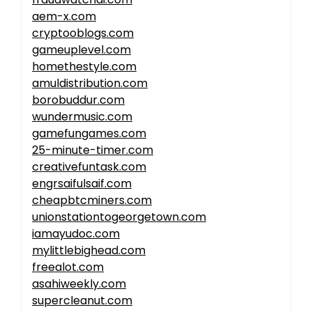
aem-x.com
cryptooblogs.com
gameuplevel.com
homethestyle.com
amuldistribution.com
borobuddur.com
wundermusic.com
gamefungames.com
25-minute-timer.com
creativefuntask.com
engrsaifulsaif.com
cheapbtcminers.com
unionstationtogeorgetown.com
iamayudoc.com
mylittlebighead.com
freealot.com
asahiweekly.com
supercleanut.com