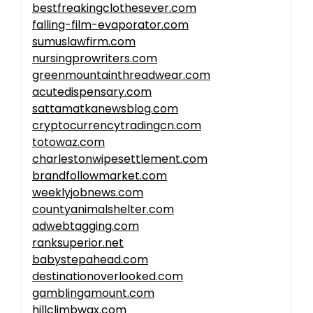
bestfreakingclothesever.com
falling-film-evaporator.com
sumuslawfirm.com
nursingprowriters.com
greenmountainthreadwear.com
acutedispensary.com
sattamatkanewsblog.com
cryptocurrencytradingcn.com
totowaz.com
charlestonwipesettlement.com
brandfollowmarket.com
weeklyjobnews.com
countyanimalshelter.com
adwebtagging.com
ranksuperior.net
babystepahead.com
destinationoverlooked.com
gamblingamount.com
hillclimbwax.com