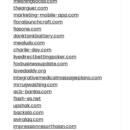
meshingsocial.com
thearguer.com
marketing-mobile-app.com
floralpunchcraft.com
fiasone.com
danktankbattery.com
mealudo.com
charlie-day.com
livedirectbettingpoker.com
foxbusinessupdate.com
lovedaddy.org
integrativemedicalmassageplano.com
mrrugwashing.com
acb-bankia.com
flash-es.net
upshak.com
backsilo.com
siviralqq.com
impressionresorthoian.com