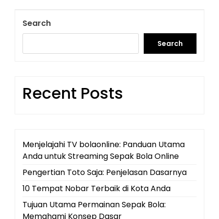
Post
Search
Search
Recent Posts
Menjelajahi TV bolaonline: Panduan Utama
Anda untuk Streaming Sepak Bola Online
Pengertian Toto Saja: Penjelasan Dasarnya
10 Tempat Nobar Terbaik di Kota Anda
Tujuan Utama Permainan Sepak Bola:
Memahami Konsep Dasar