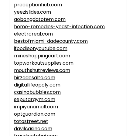
preceptionhub.com
yeezislides.com
aobongdatotem.com
home-remedies-yeast-infection.com
electroreal.com
bestofmiami-dadecounty.com
ifoodieonyoutube.com
mineshoppingcart.com
topworkoutsupplies.com
mouthshutreviews.com
hirzadesalta.com
digitallifeopoly.com
casinobubbles.com
seputargym.com
impiyanamall.com
optguardian.com
totostreet.net
davilcasino.com
fraudwatchai.com