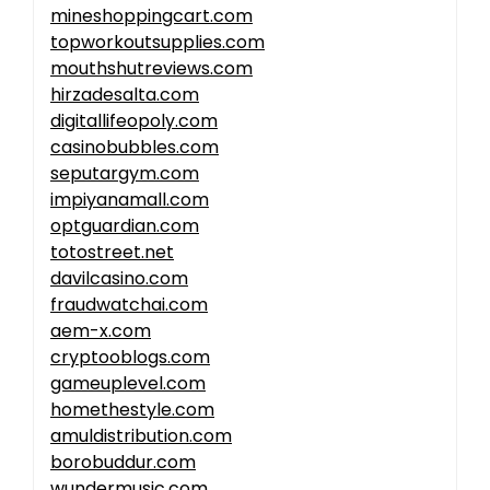
mineshoppingcart.com
topworkoutsupplies.com
mouthshutreviews.com
hirzadesalta.com
digitallifeopoly.com
casinobubbles.com
seputargym.com
impiyanamall.com
optguardian.com
totostreet.net
davilcasino.com
fraudwatchai.com
aem-x.com
cryptooblogs.com
gameuplevel.com
homethestyle.com
amuldistribution.com
borobuddur.com
wundermusic.com