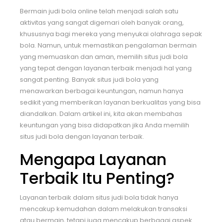
Bermain judi bola online telah menjadi salah satu
aktivitas yang sangat digemari oleh banyak orang,
khususnya bagi mereka yang menyukai olahraga sepak
bola. Namun, untuk memastikan pengalaman bermain
yang memuaskan dan aman, memilih situs judi bola
yang tepat dengan layanan terbaik menjadi hal yang
sangat penting. Banyak situs judi bola yang
menawarkan berbagai keuntungan, namun hanya
sedikit yang memberikan layanan berkualitas yang bisa
diandalkan. Dalam artikel ini, kita akan membahas
keuntungan yang bisa didapatkan jika Anda memilih
situs judi bola dengan layanan terbaik.
Mengapa Layanan
Terbaik Itu Penting?
Layanan terbaik dalam situs judi bola tidak hanya
mencakup kemudahan dalam melakukan transaksi
atau bermain, tetapi juga mencakup berbagai aspek