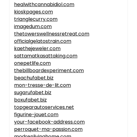
healwithcannabidiol.com
kioskpages.com
trianglecurry.com
imagedum.com
thetowerswellnessretreat.com
officialgelatostrain.com
kaethejeweler.com
sattamatkasattaking.com
onepetlife.com
thebillboardexperiment.com
beachufabet.biz
mon-tresse-de-lit.com
sugarufabet.biz
boxufabet.biz
topgearautoservices.net
figurine-jouet.com
your-facebook-address.com
perroquet-ma-passion.com
modrenlivinghome.com