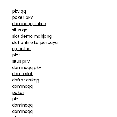
pkv qq
poker pkv
dominoqq online
situs qq
slot demo mahjong
slot online terpercaya
qq online
pkv
situs pkv
dominoqq pkv
demo slot
daftar asikqq
dominoqq
poker
pkv
dominoqq
dominoqq