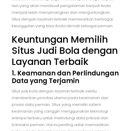
lain yang akan membuat pengalaman berjudi Anda
menjadi lebih menyenangkan dan menguntungkan.
Situs dengan layanan terbaik menawarkan berbagai
keunggulan yang bisa Anda nikmati sebagai pemain.
Keuntungan Memilih
Situs Judi Bola dengan
Layanan Terbaik
1. Keamanan dan Perlindungan
Data yang Terjamin
Situs judi bola dengan layanan terbaik selalu
memberikan prioritas utama pada keamanan dan
privasi data pemain. Situs yang memiliki sistem
keamanan yang canggih menggunakan teknologi
enkripsi terbaru untuk melindungi data pribadi dan
transaksi pemain. Hal ini penting untuk memastikan