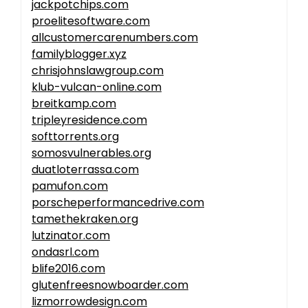
jackpotchips.com
proelitesoftware.com
allcustomercarenumbers.com
familyblogger.xyz
chrisjohnslawgroup.com
klub-vulcan-online.com
breitkamp.com
tripleyresidence.com
softtorrents.org
somosvulnerables.org
duatloterrassa.com
pamufon.com
porscheperformancedrive.com
tamethekraken.org
lutzinator.com
ondasrl.com
blife2016.com
glutenfreesnowboarder.com
lizmorrowdesign.com