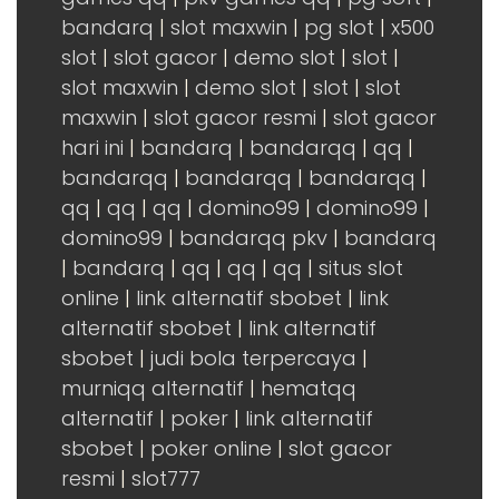
bandarq
|
slot maxwin
|
pg slot
|
x500
slot
|
slot gacor
|
demo slot
|
slot
|
slot maxwin
|
demo slot
|
slot
|
slot
maxwin
|
slot gacor resmi
|
slot gacor
hari ini
|
bandarq
|
bandarqq
|
qq
|
bandarqq
|
bandarqq
|
bandarqq
|
qq
|
qq
|
qq
|
domino99
|
domino99
|
domino99
|
bandarqq pkv
|
bandarq
|
bandarq
|
qq
|
qq
|
qq
|
situs slot
online
|
link alternatif sbobet
|
link
alternatif sbobet
|
link alternatif
sbobet
|
judi bola terpercaya
|
murniqq alternatif
|
hematqq
alternatif
|
poker
|
link alternatif
sbobet
|
poker online
|
slot gacor
resmi
|
slot777