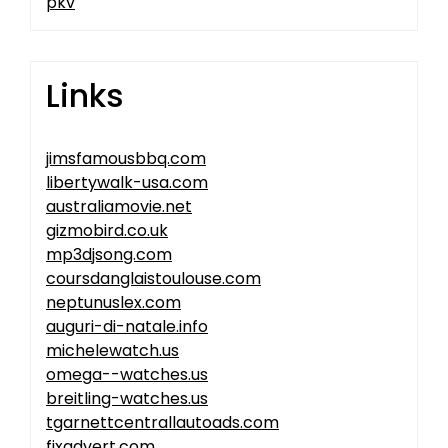
pkv
Links
jimsfamousbbq.com
libertywalk-usa.com
australiamovie.net
gizmobird.co.uk
mp3djsong.com
coursdanglaistoulouse.com
neptunuslex.com
auguri-di-natale.info
michelewatch.us
omega--watches.us
breitling-watches.us
tgarnettcentrallautoads.com
fixadvert.com