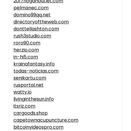
2017hoganoutlet.com
pelmanec.com
domino99qq.net
directoryoftheweb.com
donttellashton.com
rush3studio.com
roro90.com
herzio.com
in-hi5.com
krainafantasy.info
todas-noticias.com
senikartu.com
rusportal.net
watty.io
livinginthesun.info
itsriz.com
cargoods.shop
capetownacupuncture.com
bitcoinvideospro.com