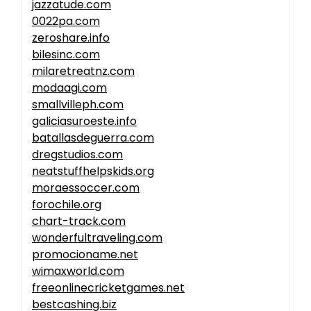
jazzatude.com
0022pa.com
zeroshare.info
bilesinc.com
milaretreatnz.com
modaagi.com
smallvilleph.com
galiciasuroeste.info
batallasdeguerra.com
dregstudios.com
neatstuffhelpskids.org
moraessoccer.com
forochile.org
chart-track.com
wonderfultraveling.com
promocioname.net
wimaxworld.com
freeonlinecricketgames.net
bestcashing.biz