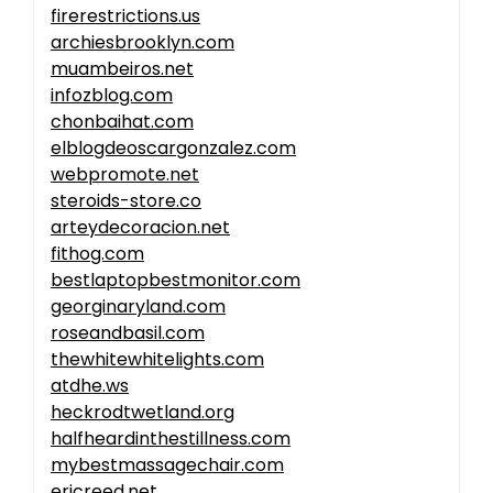
firerestrictions.us
archiesbrooklyn.com
muambeiros.net
infozblog.com
chonbaihat.com
elblogdeoscargonzalez.com
webpromote.net
steroids-store.co
arteydecoracion.net
fithog.com
bestlaptopbestmonitor.com
georginaryland.com
roseandbasil.com
thewhitewhitelights.com
atdhe.ws
heckrodtwetland.org
halfheardinthestillness.com
mybestmassagechair.com
ericreed.net