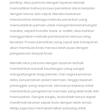
penting. Situs judi bola dengan layanan terbaik
memastikan bahwa proses penarikan dana berjalan
dengan lancar dan cepat. Mereka biasanya
menawarkan berbagai metode penarikan yang
memudahkan pemain untuk mengambil kemenangan
mereka, seperti transfer bank, e-wallet, atau bahkan
menggunakan metode pembayaran lainnya yang
tersedia. Proses penarikan yang cepat dan transparan
akan membuat Anda merasa lebih puas dengan
pengalaman berjudi Anda.
Memilih situs judi bola dengan layanan terbaik
memberikan banyak keuntungan yang sangat
menguntungkan bagi pemain. Dari segi keamanan
data, kenyamanan dalam bermain, hingga layanan
pelanggan yang responsif, semuanya bekerja untuk
memberikan pengalaman bermain yang lebih baik dan
memuaskan. Dengan begitu, Anda tidak hanya dapat
menikmati taruhan sepak bola dengan lebih aman,
tetapi juga bisa memaksimalkan peluang untuk