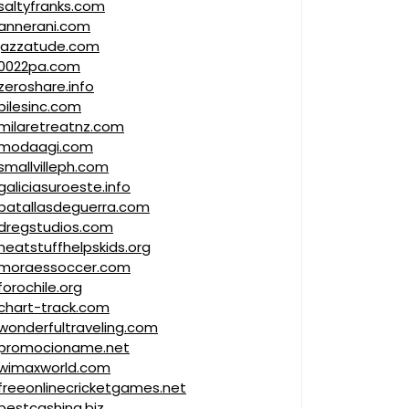
saltyfranks.com
annerani.com
jazzatude.com
0022pa.com
zeroshare.info
bilesinc.com
milaretreatnz.com
modaagi.com
smallvilleph.com
galiciasuroeste.info
batallasdeguerra.com
dregstudios.com
neatstuffhelpskids.org
moraessoccer.com
forochile.org
chart-track.com
wonderfultraveling.com
promocioname.net
wimaxworld.com
freeonlinecricketgames.net
bestcashing.biz