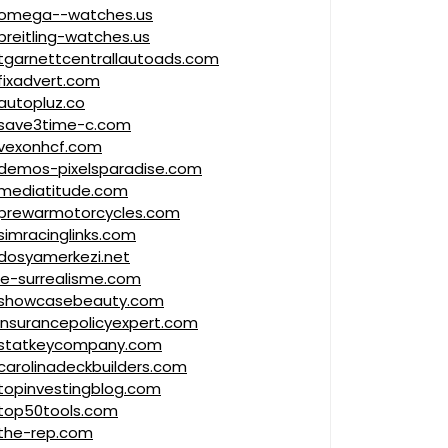
omega--watches.us
breitling-watches.us
tgarnettcentrallautoads.com
fixadvert.com
autopluz.co
save3time-c.com
vexonhcf.com
demos-pixelsparadise.com
mediatitude.com
prewarmotorcycles.com
simracinglinks.com
dosyamerkezi.net
le-surrealisme.com
showcasebeauty.com
insurancepolicyexpert.com
statkeycompany.com
carolinadeckbuilders.com
topinvestingblog.com
top50tools.com
the-rep.com