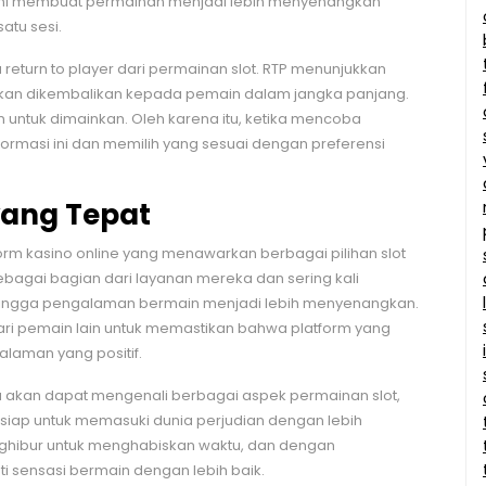
l. Ini membuat permainan menjadi lebih menyenangkan
atu sesi.
 return to player dari permainan slot. RTP menunjukkan
 akan dikembalikan kepada pemain dalam jangka panjang.
n untuk dimainkan. Oleh karena itu, ketika mencoba
ormasi ini dan memilih yang sesuai dengan preferensi
ang Tepat
orm kasino online yang menawarkan berbagai pilihan slot
ebagai bagian dari layanan mereka dan sering kali
hingga pengalaman bermain menjadi lebih menyenangkan.
ari pemain lain untuk memastikan bahwa platform yang
laman yang positif.
 akan dapat mengenali berbagai aspek permainan slot,
siap untuk memasuki dunia perjudian dengan lebih
enghibur untuk menghabiskan waktu, dan dengan
i sensasi bermain dengan lebih baik.