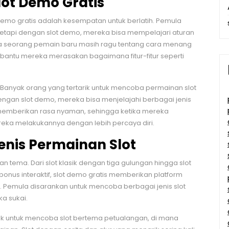
ot Demo Gratis
demo gratis adalah kesempatan untuk berlatih. Pemula
 tetapi dengan slot demo, mereka bisa mempelajari aturan
ika seorang pemain baru masih ragu tentang cara menang
bantu mereka merasakan bagaimana fitur-fitur seperti
ng. Banyak orang yang tertarik untuk mencoba permainan slot
Dengan slot demo, mereka bisa menjelajahi berbagai jenis
 memberikan rasa nyaman, sehingga ketika mereka
reka melakukannya dengan lebih percaya diri.
enis Permainan Slot
 tema. Dari slot klasik dengan tiga gulungan hingga slot
onus interaktif, slot demo gratis memberikan platform
t. Pemula disarankan untuk mencoba berbagai jenis slot
a sukai.
ik untuk mencoba slot bertema petualangan, di mana