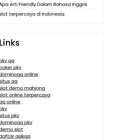
Apa Arti Friendly Dalam Bahasa Inggris
slot terpercaya di Indonesia
Links
pkv qq
poker pkv
dominoqq online
situs qq
slot demo mahjong
slot online terpercaya
qq online
pkv
situs pkv
dominoqq pkv
demo slot
daftar asikqq