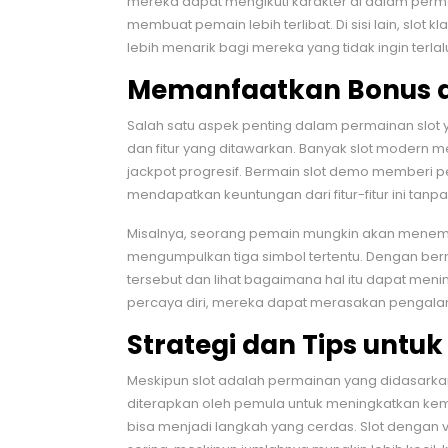
mereka dapat mengikuti karakter di dalam permai
membuat pemain lebih terlibat. Di sisi lain, sl
lebih menarik bagi mereka yang tidak ingin terlalu
Memanfaatkan Bonus d
Salah satu aspek penting dalam permainan slot 
dan fitur yang ditawarkan. Banyak slot modern mem
jackpot progresif. Bermain slot demo member
mendapatkan keuntungan dari fitur-fitur ini ta
Misalnya, seorang pemain mungkin akan menemu
mengumpulkan tiga simbol tertentu. Dengan ber
tersebut dan lihat bagaimana hal itu dapat me
percaya diri, mereka dapat merasakan penga
Strategi dan Tips untu
Meskipun slot adalah permainan yang didasarka
diterapkan oleh pemula untuk meningkatkan kemu
bisa menjadi langkah yang cerdas. Slot dengan