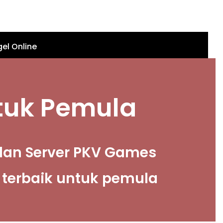
el Online
ntuk Pemula
o dan Server PKV Games
s terbaik untuk pemula