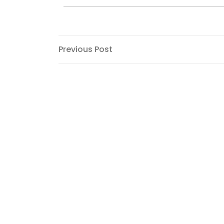
Post
Previous
Previous Post
Post
navigation