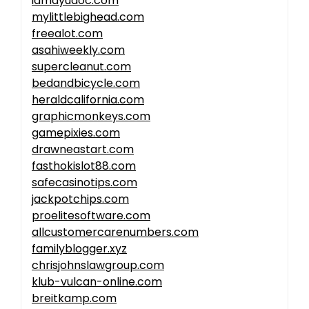
iamayudoc.com
mylittlebighead.com
freealot.com
asahiweekly.com
supercleanut.com
bedandbicycle.com
heraldcalifornia.com
graphicmonkeys.com
gamepixies.com
drawneastart.com
fasthokislot88.com
safecasinotips.com
jackpotchips.com
proelitesoftware.com
allcustomercarenumbers.com
familyblogger.xyz
chrisjohnslawgroup.com
klub-vulcan-online.com
breitkamp.com