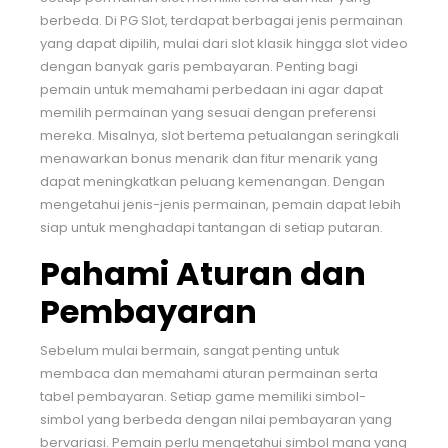
berbeda. Di PG Slot, terdapat berbagai jenis permainan
yang dapat dipilih, mulai dari slot klasik hingga slot video
dengan banyak garis pembayaran. Penting bagi
pemain untuk memahami perbedaan ini agar dapat
memilih permainan yang sesuai dengan preferensi
mereka. Misalnya, slot bertema petualangan seringkali
menawarkan bonus menarik dan fitur menarik yang
dapat meningkatkan peluang kemenangan. Dengan
mengetahui jenis-jenis permainan, pemain dapat lebih
siap untuk menghadapi tantangan di setiap putaran.
Pahami Aturan dan
Pembayaran
Sebelum mulai bermain, sangat penting untuk
membaca dan memahami aturan permainan serta
tabel pembayaran. Setiap game memiliki simbol-
simbol yang berbeda dengan nilai pembayaran yang
bervariasi. Pemain perlu mengetahui simbol mana yang