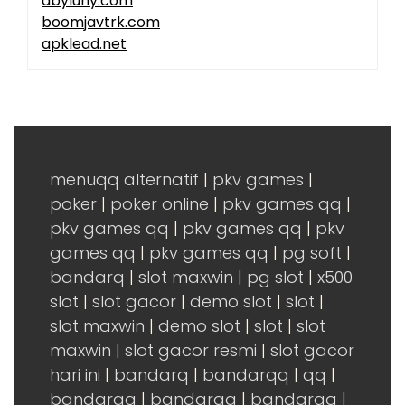
abyluny.com
boomjavtrk.com
apklead.net
menuqq alternatif
|
pkv games
|
poker
|
poker online
|
pkv games qq
|
pkv games qq
|
pkv games qq
|
pkv
games qq
|
pkv games qq
|
pg soft
|
bandarq
|
slot maxwin
|
pg slot
|
x500
slot
|
slot gacor
|
demo slot
|
slot
|
slot maxwin
|
demo slot
|
slot
|
slot
maxwin
|
slot gacor resmi
|
slot gacor
hari ini
|
bandarq
|
bandarqq
|
qq
|
bandarqq
|
bandarqq
|
bandarqq
|