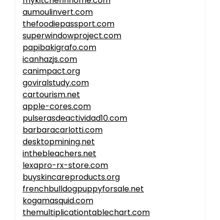
mykitchennhome.com
aumoulinvert.com
thefoodiepassport.com
superwindowproject.com
papibakigrafo.com
icanhazjs.com
canimpact.org
goviralstudy.com
cartourism.net
apple-cores.com
pulserasdeactividad10.com
barbaracarlotti.com
desktopmining.net
inthebleachers.net
lexapro-rx-store.com
buyskincareproducts.org
frenchbulldogpuppyforsale.net
kogamasquid.com
themultiplicationtablechart.com