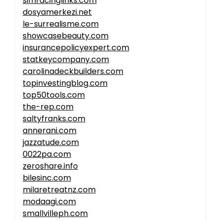
simracinglinks.com
dosyamerkezi.net
le-surrealisme.com
showcasebeauty.com
insurancepolicyexpert.com
statkeycompany.com
carolinadeckbuilders.com
topinvestingblog.com
top50tools.com
the-rep.com
saltyfranks.com
annerani.com
jazzatude.com
0022pa.com
zeroshare.info
bilesinc.com
milaretreatnz.com
modaagi.com
smallvilleph.com