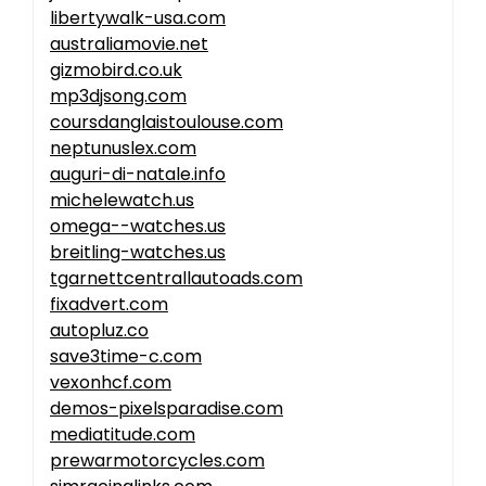
libertywalk-usa.com
australiamovie.net
gizmobird.co.uk
mp3djsong.com
coursdanglaistoulouse.com
neptunuslex.com
auguri-di-natale.info
michelewatch.us
omega--watches.us
breitling-watches.us
tgarnettcentrallautoads.com
fixadvert.com
autopluz.co
save3time-c.com
vexonhcf.com
demos-pixelsparadise.com
mediatitude.com
prewarmotorcycles.com