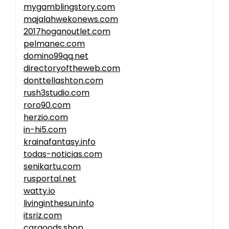
mygamblingstory.com
majalahwekonews.com
2017hoganoutlet.com
pelmanec.com
domino99qq.net
directoryoftheweb.com
donttellashton.com
rush3studio.com
roro90.com
herzio.com
in-hi5.com
krainafantasy.info
todas-noticias.com
senikartu.com
rusportal.net
watty.io
livinginthesun.info
itsriz.com
cargoods.shop