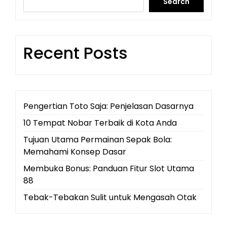
Search
Recent Posts
Pengertian Toto Saja: Penjelasan Dasarnya
10 Tempat Nobar Terbaik di Kota Anda
Tujuan Utama Permainan Sepak Bola:
Memahami Konsep Dasar
Membuka Bonus: Panduan Fitur Slot Utama
88
Tebak-Tebakan Sulit untuk Mengasah Otak