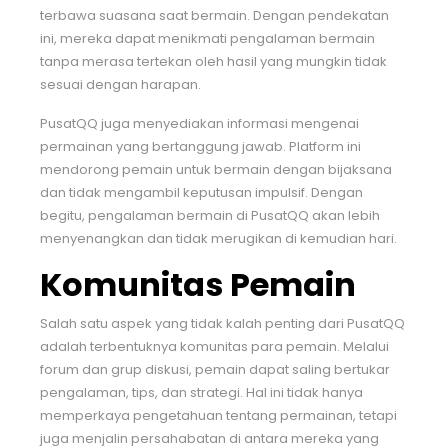
terbawa suasana saat bermain. Dengan pendekatan
ini, mereka dapat menikmati pengalaman bermain
tanpa merasa tertekan oleh hasil yang mungkin tidak
sesuai dengan harapan.
PusatQQ juga menyediakan informasi mengenai
permainan yang bertanggung jawab. Platform ini
mendorong pemain untuk bermain dengan bijaksana
dan tidak mengambil keputusan impulsif. Dengan
begitu, pengalaman bermain di PusatQQ akan lebih
menyenangkan dan tidak merugikan di kemudian hari.
Komunitas Pemain
Salah satu aspek yang tidak kalah penting dari PusatQQ
adalah terbentuknya komunitas para pemain. Melalui
forum dan grup diskusi, pemain dapat saling bertukar
pengalaman, tips, dan strategi. Hal ini tidak hanya
memperkaya pengetahuan tentang permainan, tetapi
juga menjalin persahabatan di antara mereka yang