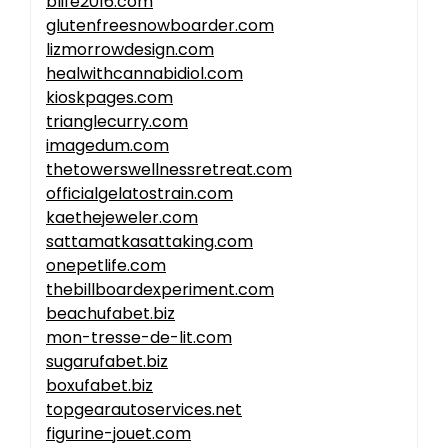
blife2016.com
glutenfreesnowboarder.com
lizmorrowdesign.com
healwithcannabidiol.com
kioskpages.com
trianglecurry.com
imagedum.com
thetowerswellnessretreat.com
officialgelatostrain.com
kaethejeweler.com
sattamatkasattaking.com
onepetlife.com
thebillboardexperiment.com
beachufabet.biz
mon-tresse-de-lit.com
sugarufabet.biz
boxufabet.biz
topgearautoservices.net
figurine-jouet.com