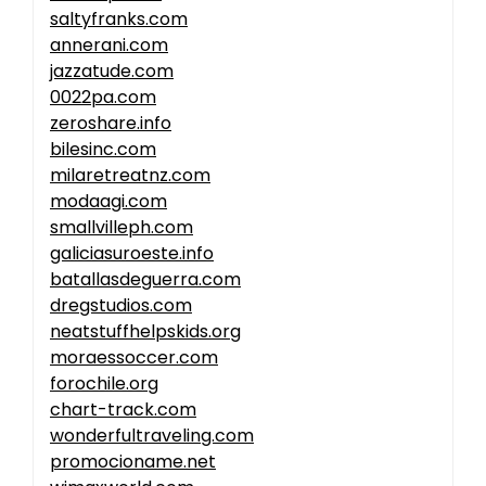
saltyfranks.com
annerani.com
jazzatude.com
0022pa.com
zeroshare.info
bilesinc.com
milaretreatnz.com
modaagi.com
smallvilleph.com
galiciasuroeste.info
batallasdeguerra.com
dregstudios.com
neatstuffhelpskids.org
moraessoccer.com
forochile.org
chart-track.com
wonderfultraveling.com
promocioname.net