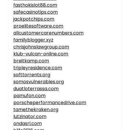
fasthokislot88.com
safecasinotips.com
jackpotchips.com
proelitesoftware.com
allcustomercarenumbers.com
familyblogger.xyz
chrisjohnslawgroup.com
klub-vulcan-online.com
breitkamp.com
tripleyresidence.com
softtorrents.org
somosvulnerables.org
duatloterrassa.com
pamufon.com
porscheperformancedrive.com
tamethekraken.org
lutzinator.com
ondasrl.com