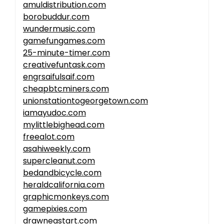
amuldistribution.com
borobuddur.com
wundermusic.com
gamefungames.com
25-minute-timer.com
creativefuntask.com
engrsaifulsaif.com
cheapbtcminers.com
unionstationtogeorgetown.com
iamayudoc.com
mylittlebighead.com
freealot.com
asahiweekly.com
supercleanut.com
bedandbicycle.com
heraldcalifornia.com
graphicmonkeys.com
gamepixies.com
drawneastart.com