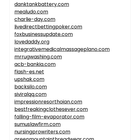
danktankbattery.com
mealudo.com
charlie-day.com
livedirectbettingpoker.com
foxbusinessupdate.com
lovedaddy.org
integrativemedicalmassageplano.com
mrrugwashing.com
acb-bankia.com
flash-es.net
upshak.com
backsilo.com
siviralqq.com
impressionresorthoian.com
bestfreakingclothesever.com
falling-film-evaporator.com
sumuslawfirm.com
nursingprowriters.com
greenmountainthreadwear.com