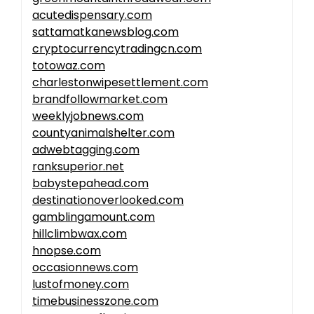
acutedispensary.com
sattamatkanewsblog.com
cryptocurrencytradingcn.com
totowaz.com
charlestonwipesettlement.com
brandfollowmarket.com
weeklyjobnews.com
countyanimalshelter.com
adwebtagging.com
ranksuperior.net
babystepahead.com
destinationoverlooked.com
gamblingamount.com
hillclimbwax.com
hnopse.com
occasionnews.com
lustofmoney.com
timebusinesszone.com