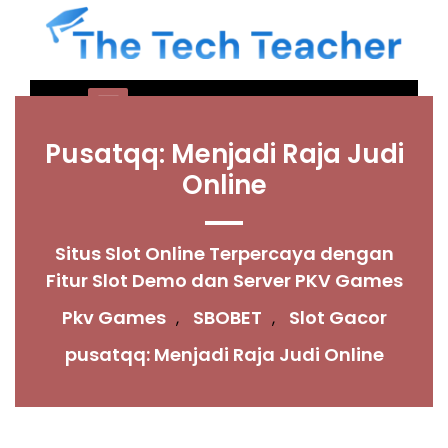
Skip
to
content
Pusatqq: Menjadi Raja Judi
Online
Situs Slot Online Terpercaya dengan
Fitur Slot Demo dan Server PKV Games
Pkv Games
SBOBET
Slot Gacor
,
,
pusatqq: Menjadi Raja Judi Online