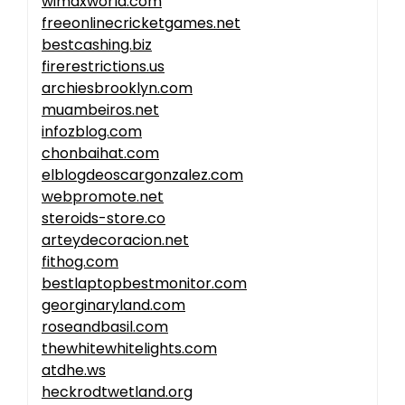
wimaxworld.com
freeonlinecricketgames.net
bestcashing.biz
firerestrictions.us
archiesbrooklyn.com
muambeiros.net
infozblog.com
chonbaihat.com
elblogdeoscargonzalez.com
webpromote.net
steroids-store.co
arteydecoracion.net
fithog.com
bestlaptopbestmonitor.com
georginaryland.com
roseandbasil.com
thewhitewhitelights.com
atdhe.ws
heckrodtwetland.org