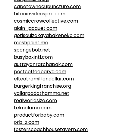
capetownacupuncture.com
bitcoinvideospro.com
cosmiccrowcollective.com
alain-jacquet.com
gotisouizakayabakeneko.com
meshpoint.me
spongebob.net
busyboxintl.com
auttayanratchapak.com
postcoffeebarva.com
elteatromilliondollar.com
burgerkingfranchise.org
vallarpadathamma.net
realworldsize.com
teknolama.com
productforbaby.com
orb-z.com
fosterscoachhousetavern.com