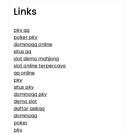
Links
pkv qq
poker pkv
dominoqq online
situs qq
slot demo mahjong
slot online terpercaya
qq online
pkv
situs pkv
dominoqq pkv
demo slot
daftar asikqq
dominoqq
poker
pkv