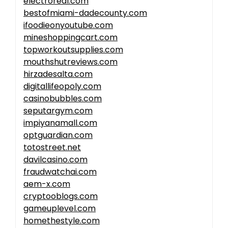
electroreal.com
bestofmiami-dadecounty.com
ifoodieonyoutube.com
mineshoppingcart.com
topworkoutsupplies.com
mouthshutreviews.com
hirzadesalta.com
digitallifeopoly.com
casinobubbles.com
seputargym.com
impiyanamall.com
optguardian.com
totostreet.net
davilcasino.com
fraudwatchai.com
aem-x.com
cryptooblogs.com
gameuplevel.com
homethestyle.com