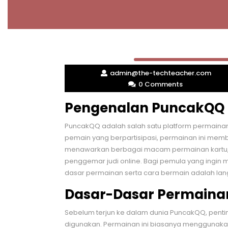
admin@the-techteacher.com
0 Comments
Pengenalan PuncakQQ
PuncakQQ adalah salah satu platform permainan
pemain yang berpartisipasi, permainan ini mem
menawarkan berbagai macam permainan kartu, 
penggemar judi online. Bagi pemula yang ingin
dasar permainan serta cara bermain adalah lan
Dasar-Dasar Permaina
Sebelum terjun ke dalam dunia PuncakQQ, penti
digunakan. Permainan ini biasanya menggunakan