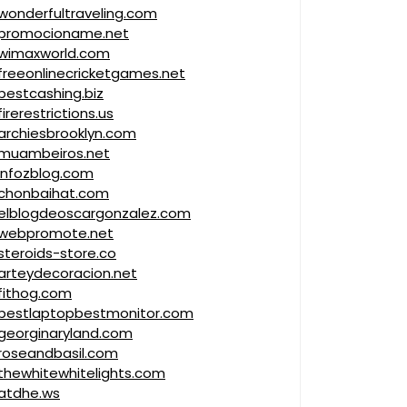
wonderfultraveling.com
promocioname.net
wimaxworld.com
freeonlinecricketgames.net
bestcashing.biz
firerestrictions.us
archiesbrooklyn.com
muambeiros.net
infozblog.com
chonbaihat.com
elblogdeoscargonzalez.com
webpromote.net
steroids-store.co
arteydecoracion.net
fithog.com
bestlaptopbestmonitor.com
georginaryland.com
roseandbasil.com
thewhitewhitelights.com
atdhe.ws