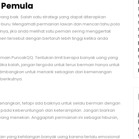
k Pemula
yang baik. Salah satu strategi yang dapat diterapkan
u-buru. Mengamati permainan lawan dan mencari tahu pola
ya, jika anda melihat satu pemain sering menggertak
 tersebut dengan bertaruh lebih tinggi ketika anda
rmain PuncakQQ. Tentukan limit berapa banyak uang yang
ika kalah, jangan tergoda untuk terus bermain hanya untuk
ertimbangkan untuk menarik sebagian dari kemenangan
berikutnya.
nangkan, tetapi ada baiknya untuk selalu bermain dengan
an pada keberuntungan dan keterampilan. Jangan biarkan
yang menekan. Anggaplah permainan ini sebagai hiburan,
ain yang kehilangan banyak uang karena terlalu emosional