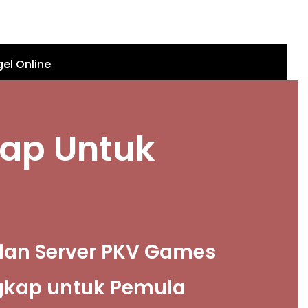
el Online
ap Untuk
o dan Server PKV Games
gkap untuk Pemula