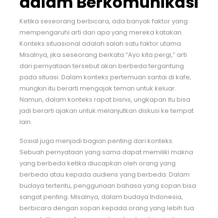
dalam Berkomunikasi
Ketika seseorang berbicara, ada banyak faktor yang
mempengaruhi arti dari apa yang mereka katakan.
Konteks situasional adalah salah satu faktor utama.
Misalnya, jika seseorang berkata “Ayo kita pergi,” arti
dari pernyataan tersebut akan berbeda tergantung
pada situasi. Dalam konteks pertemuan santai di kafe,
mungkin itu berarti mengajak teman untuk keluar.
Namun, dalam konteks rapat bisnis, ungkapan itu bisa
jadi berarti ajakan untuk melanjutkan diskusi ke tempat
lain.
Sosial juga menjadi bagian penting dari konteks.
Sebuah pernyataan yang sama dapat memiliki makna
yang berbeda ketika diucapkan oleh orang yang
berbeda atau kepada audiens yang berbeda. Dalam
budaya tertentu, penggunaan bahasa yang sopan bisa
sangat penting. Misalnya, dalam budaya Indonesia,
berbicara dengan sopan kepada orang yang lebih tua