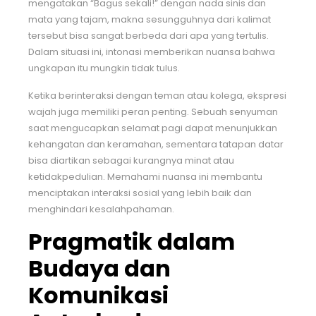
mengatakan “Bagus sekali!” dengan nada sinis dan
mata yang tajam, makna sesungguhnya dari kalimat
tersebut bisa sangat berbeda dari apa yang tertulis.
Dalam situasi ini, intonasi memberikan nuansa bahwa
ungkapan itu mungkin tidak tulus.
Ketika berinteraksi dengan teman atau kolega, ekspresi
wajah juga memiliki peran penting. Sebuah senyuman
saat mengucapkan selamat pagi dapat menunjukkan
kehangatan dan keramahan, sementara tatapan datar
bisa diartikan sebagai kurangnya minat atau
ketidakpedulian. Memahami nuansa ini membantu
menciptakan interaksi sosial yang lebih baik dan
menghindari kesalahpahaman.
Pragmatik dalam
Budaya dan
Komunikasi