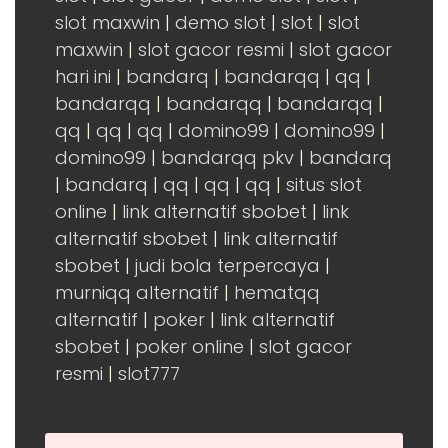
slot maxwin
|
demo slot
|
slot
|
slot
maxwin
|
slot gacor resmi
|
slot gacor
hari ini
|
bandarq
|
bandarqq
|
qq
|
bandarqq
|
bandarqq
|
bandarqq
|
qq
|
qq
|
qq
|
domino99
|
domino99
|
domino99
|
bandarqq pkv
|
bandarq
|
bandarq
|
qq
|
qq
|
qq
|
situs slot
online
|
link alternatif sbobet
|
link
alternatif sbobet
|
link alternatif
sbobet
|
judi bola terpercaya
|
murniqq alternatif
|
hematqq
alternatif
|
poker
|
link alternatif
sbobet
|
poker online
|
slot gacor
resmi
|
slot777