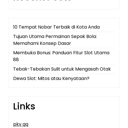
10 Tempat Nobar Terbaik di Kota Anda
Tujuan Utama Permainan Sepak Bola:
Memahami Konsep Dasar
Membuka Bonus: Panduan Fitur Slot Utama
88
Tebak-Tebakan Sulit untuk Mengasah Otak
Dewa Slot: Mitos atau Kenyataan?
Links
pkv qq