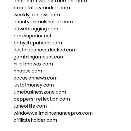
charlestonwipesettlement.com
brandfollowmarket.com
weeklyjobnews.com
countyanimalshelter.com
adwebtagging.com
ranksuperior.net
babystepahead.com
destinationoverlooked.com
gamblingamount.com
hillclimbwax.com
hnopse.com
occasionnews.com
lustofmoney.com
timebusinesszone.com
peppers-reflection.com
tuneoflife.com
windowwellmaintenancepros.com
affiliateholder.com