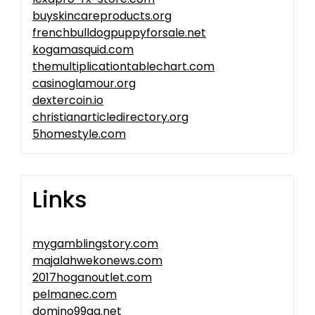
buyskincareproducts.org
frenchbulldogpuppyforsale.net
kogamasquid.com
themultiplicationtablechart.com
casinoglamour.org
dextercoin.io
christianarticledirectory.org
5homestyle.com
Links
mygamblingstory.com
majalahwekonews.com
2017hoganoutlet.com
pelmanec.com
domino99qq.net