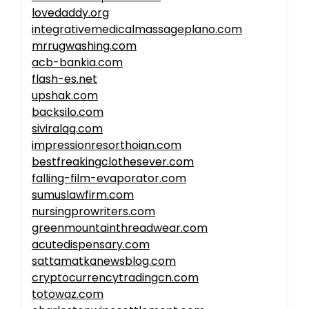
lovedaddy.org
integrativemedicalmassageplano.com
mrrugwashing.com
acb-bankia.com
flash-es.net
upshak.com
backsilo.com
siviralqq.com
impressionresorthoian.com
bestfreakingclothesever.com
falling-film-evaporator.com
sumuslawfirm.com
nursingprowriters.com
greenmountainthreadwear.com
acutedispensary.com
sattamatkanewsblog.com
cryptocurrencytradingcn.com
totowaz.com