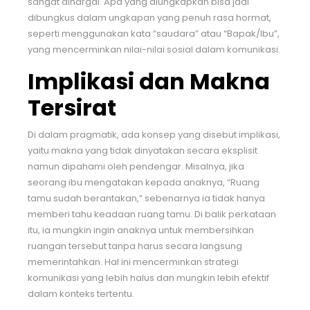
sangat dihargai. Apa yang diungkapkan bisa jadi
dibungkus dalam ungkapan yang penuh rasa hormat,
seperti menggunakan kata “saudara” atau “Bapak/Ibu”,
yang mencerminkan nilai-nilai sosial dalam komunikasi.
Implikasi dan Makna
Tersirat
Di dalam pragmatik, ada konsep yang disebut implikasi,
yaitu makna yang tidak dinyatakan secara eksplisit
namun dipahami oleh pendengar. Misalnya, jika
seorang ibu mengatakan kepada anaknya, “Ruang
tamu sudah berantakan,” sebenarnya ia tidak hanya
memberi tahu keadaan ruang tamu. Di balik perkataan
itu, ia mungkin ingin anaknya untuk membersihkan
ruangan tersebut tanpa harus secara langsung
memerintahkan. Hal ini mencerminkan strategi
komunikasi yang lebih halus dan mungkin lebih efektif
dalam konteks tertentu.