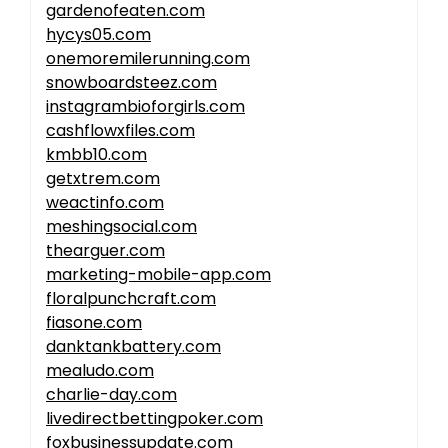
gardenofeaten.com
hycys05.com
onemoremilerunning.com
snowboardsteez.com
instagrambioforgirls.com
cashflowxfiles.com
kmbb10.com
getxtrem.com
weactinfo.com
meshingsocial.com
thearguer.com
marketing-mobile-app.com
floralpunchcraft.com
fiasone.com
danktankbattery.com
mealudo.com
charlie-day.com
livedirectbettingpoker.com
foxbusinessupdate.com