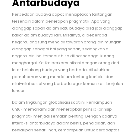
Antarbudaya
Perbedaan budaya dapat menciptakan tantangan
tersendiri dalam penerapan pragmatik. Apa yang
dianggap sopan dalam satu budaya bisa jadi dianggap
kasar dalam budaya lain. Misalnya, di beberapa
negara, langsung menolak tawaran orang lain mungkin
dianggap sebagai hal yang sopan, sedangkan di
negara lain, hal tersebut bisa dilihat sebagai kurang
menghargai. Ketika berkomunikasi dengan orang dari
latar belakang budaya yang berbeda, dibutuhkan
pemahaman yang mendalam tentang konteks dan
nilai-nilai sosial yang berbeda agar komunikasi berjalan
lancar.
Dalam lingkungan globalisasi saat ini, kemampuan
untuk memahami dan menerapkan prinsip-prinsip
pragmatik menjadi semakin penting. Dengan adanya
interaksi antarbudaya dalam bisnis, pendidikan, dan
kehidupan sehari-hari, kemampuan untuk beradaptasi