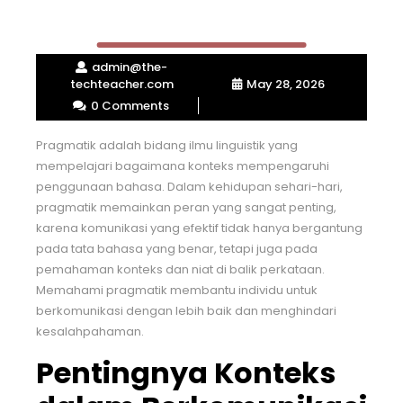
admin@the-
techteacher.com
May 28, 2026
0 Comments
Pragmatik adalah bidang ilmu linguistik yang
mempelajari bagaimana konteks mempengaruhi
penggunaan bahasa. Dalam kehidupan sehari-hari,
pragmatik memainkan peran yang sangat penting,
karena komunikasi yang efektif tidak hanya bergantung
pada tata bahasa yang benar, tetapi juga pada
pemahaman konteks dan niat di balik perkataan.
Memahami pragmatik membantu individu untuk
berkomunikasi dengan lebih baik dan menghindari
kesalahpahaman.
Pentingnya Konteks