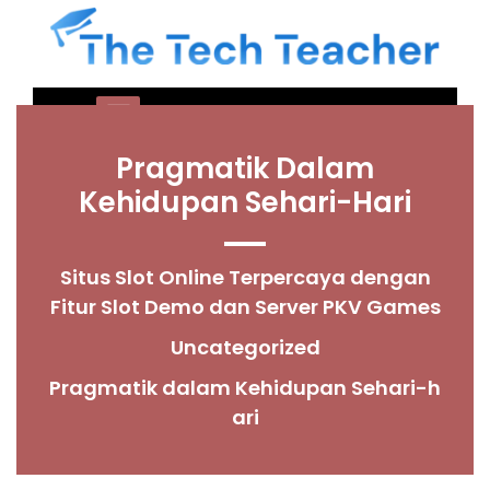
Skip
to
content
Pragmatik Dalam
Kehidupan Sehari-Hari
Situs Slot Online Terpercaya dengan
Fitur Slot Demo dan Server PKV Games
Uncategorized
Pragmatik dalam Kehidupan Sehari-h
ari