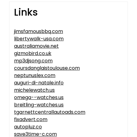
Links
jimsfamousbbq.com
libertywalk-usa.com
australiamovie.net
gizmobird.co.uk
mp3djsong.com
coursdanglaistoulouse.com
neptunuslex.com
auguri-di-natale.info
michelewatch.us
omega--watches.us
breitling-watches.us
tgarnettcentrallautoads.com
fixadvert.com
autopluz.co
save3time-c.com