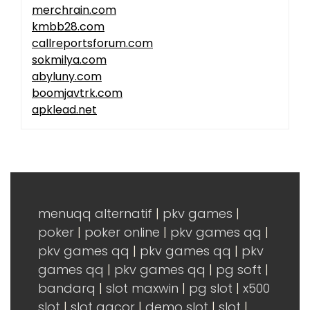
merchrain.com
kmbb28.com
callreportsforum.com
sokmilya.com
abyluny.com
boomjavtrk.com
apklead.net
menuqq alternatif
|
pkv games
|
poker
|
poker online
|
pkv games qq
|
pkv games qq
|
pkv games qq
|
pkv
games qq
|
pkv games qq
|
pg soft
|
bandarq
|
slot maxwin
|
pg slot
|
x500
slot
|
slot gacor
|
demo slot
|
slot
|