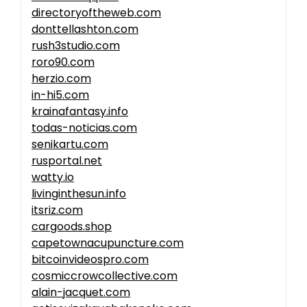
directoryoftheweb.com
donttellashton.com
rush3studio.com
roro90.com
herzio.com
in-hi5.com
krainafantasy.info
todas-noticias.com
senikartu.com
rusportal.net
watty.io
livinginthesun.info
itsriz.com
cargoods.shop
capetownacupuncture.com
bitcoinvideospro.com
cosmiccrowcollective.com
alain-jacquet.com