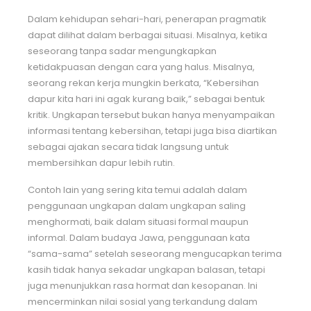
Dalam kehidupan sehari-hari, penerapan pragmatik
dapat dilihat dalam berbagai situasi. Misalnya, ketika
seseorang tanpa sadar mengungkapkan
ketidakpuasan dengan cara yang halus. Misalnya,
seorang rekan kerja mungkin berkata, “Kebersihan
dapur kita hari ini agak kurang baik,” sebagai bentuk
kritik. Ungkapan tersebut bukan hanya menyampaikan
informasi tentang kebersihan, tetapi juga bisa diartikan
sebagai ajakan secara tidak langsung untuk
membersihkan dapur lebih rutin.
Contoh lain yang sering kita temui adalah dalam
penggunaan ungkapan dalam ungkapan saling
menghormati, baik dalam situasi formal maupun
informal. Dalam budaya Jawa, penggunaan kata
“sama-sama” setelah seseorang mengucapkan terima
kasih tidak hanya sekadar ungkapan balasan, tetapi
juga menunjukkan rasa hormat dan kesopanan. Ini
mencerminkan nilai sosial yang terkandung dalam