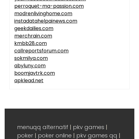
perroquet-ma-passion.com
modrenlivinghome.com
instadatahelpainews.com
geekdailies.com
merchrain.com
kmbb28.com
callreportsforum.com
sokmilya.com
abyluny.com
boomjavtrk.com
apklead.net
menuqq alternatif
|
pkv games
|
poker
|
poker online
|
pkv games qq
|