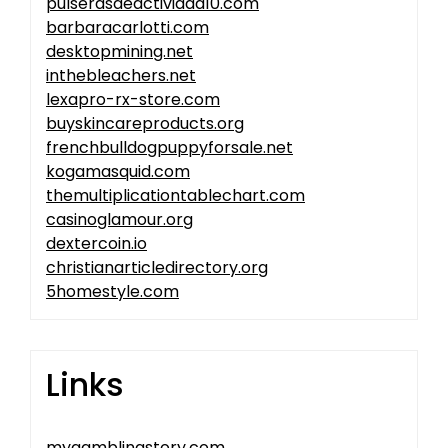
pulserasdeactividad10.com
barbaracarlotti.com
desktopmining.net
inthebleachers.net
lexapro-rx-store.com
buyskincareproducts.org
frenchbulldogpuppyforsale.net
kogamasquid.com
themultiplicationtablechart.com
casinoglamour.org
dextercoin.io
christianarticledirectory.org
5homestyle.com
Links
mygamblingstory.com