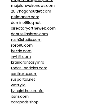
majalahwekonews.com
2017hoganoutlet.com
pelmanec.com
domino99qq.net
directoryoftheweb.com
donttellashton.com
rush3studio.com
roro90.com
herzio.com
in-hi5.com
krainafantasy.info
todas-noticias.com
senikartu.com
rusportal.net
watty.io
livinginthesun.info
itsriz.com
cargoods.shop