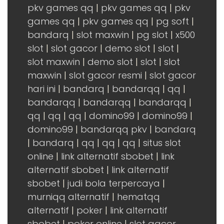
pkv games qq
|
pkv games qq
|
pkv
games qq
|
pkv games qq
|
pg soft
|
bandarq
|
slot maxwin
|
pg slot
|
x500
slot
|
slot gacor
|
demo slot
|
slot
|
slot maxwin
|
demo slot
|
slot
|
slot
maxwin
|
slot gacor resmi
|
slot gacor
hari ini
|
bandarq
|
bandarqq
|
qq
|
bandarqq
|
bandarqq
|
bandarqq
|
qq
|
qq
|
qq
|
domino99
|
domino99
|
domino99
|
bandarqq pkv
|
bandarq
|
bandarq
|
qq
|
qq
|
qq
|
situs slot
online
|
link alternatif sbobet
|
link
alternatif sbobet
|
link alternatif
sbobet
|
judi bola terpercaya
|
murniqq alternatif
|
hematqq
alternatif
|
poker
|
link alternatif
sbobet
|
poker online
|
slot gacor