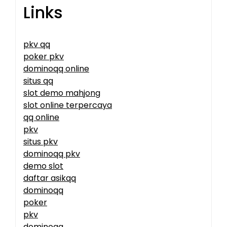
Links
pkv qq
poker pkv
dominoqq online
situs qq
slot demo mahjong
slot online terpercaya
qq online
pkv
situs pkv
dominoqq pkv
demo slot
daftar asikqq
dominoqq
poker
pkv
dominoqq