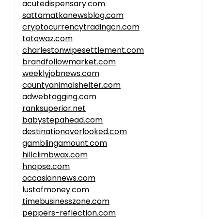
acutedispensary.com
sattamatkanewsblog.com
cryptocurrencytradingcn.com
totowaz.com
charlestonwipesettlement.com
brandfollowmarket.com
weeklyjobnews.com
countyanimalshelter.com
adwebtagging.com
ranksuperior.net
babystepahead.com
destinationoverlooked.com
gamblingamount.com
hillclimbwax.com
hnopse.com
occasionnews.com
lustofmoney.com
timebusinesszone.com
peppers-reflection.com