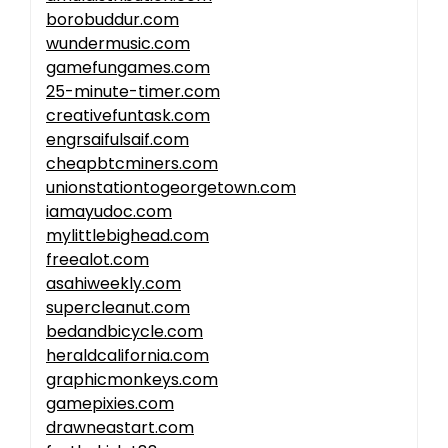
borobuddur.com
wundermusic.com
gamefungames.com
25-minute-timer.com
creativefuntask.com
engrsaifulsaif.com
cheapbtcminers.com
unionstationtogeorgetown.com
iamayudoc.com
mylittlebighead.com
freealot.com
asahiweekly.com
supercleanut.com
bedandbicycle.com
heraldcalifornia.com
graphicmonkeys.com
gamepixies.com
drawneastart.com