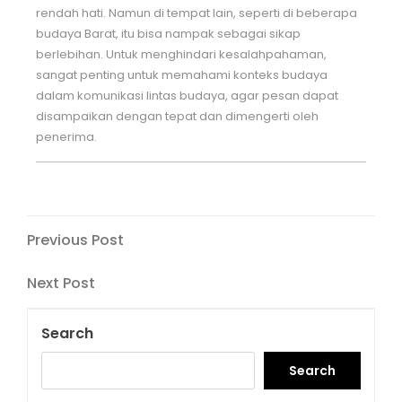
rendah hati. Namun di tempat lain, seperti di beberapa
budaya Barat, itu bisa nampak sebagai sikap
berlebihan. Untuk menghindari kesalahpahaman,
sangat penting untuk memahami konteks budaya
dalam komunikasi lintas budaya, agar pesan dapat
disampaikan dengan tepat dan dimengerti oleh
penerima.
Post
Previous
Previous Post
Post
navigation
Next
Next Post
Post
Search
Search