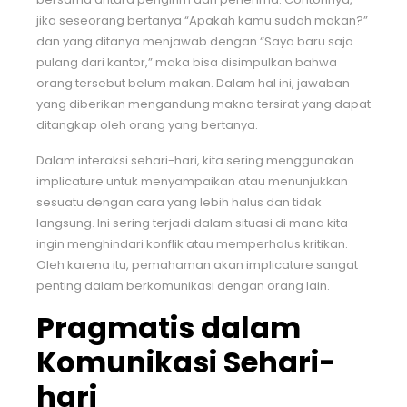
jika seseorang bertanya “Apakah kamu sudah makan?”
dan yang ditanya menjawab dengan “Saya baru saja
pulang dari kantor,” maka bisa disimpulkan bahwa
orang tersebut belum makan. Dalam hal ini, jawaban
yang diberikan mengandung makna tersirat yang dapat
ditangkap oleh orang yang bertanya.
Dalam interaksi sehari-hari, kita sering menggunakan
implicature untuk menyampaikan atau menunjukkan
sesuatu dengan cara yang lebih halus dan tidak
langsung. Ini sering terjadi dalam situasi di mana kita
ingin menghindari konflik atau memperhalus kritikan.
Oleh karena itu, pemahaman akan implicature sangat
penting dalam berkomunikasi dengan orang lain.
Pragmatis dalam
Komunikasi Sehari-
hari