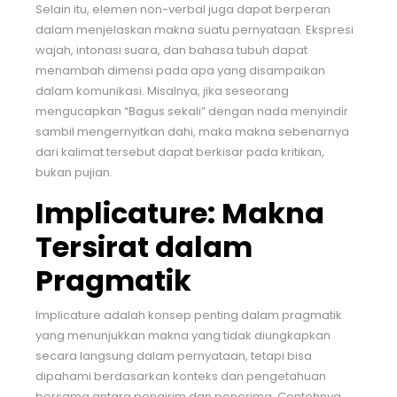
Selain itu, elemen non-verbal juga dapat berperan
dalam menjelaskan makna suatu pernyataan. Ekspresi
wajah, intonasi suara, dan bahasa tubuh dapat
menambah dimensi pada apa yang disampaikan
dalam komunikasi. Misalnya, jika seseorang
mengucapkan “Bagus sekali” dengan nada menyindir
sambil mengernyitkan dahi, maka makna sebenarnya
dari kalimat tersebut dapat berkisar pada kritikan,
bukan pujian.
Implicature: Makna
Tersirat dalam
Pragmatik
Implicature adalah konsep penting dalam pragmatik
yang menunjukkan makna yang tidak diungkapkan
secara langsung dalam pernyataan, tetapi bisa
dipahami berdasarkan konteks dan pengetahuan
bersama antara pengirim dan penerima. Contohnya,