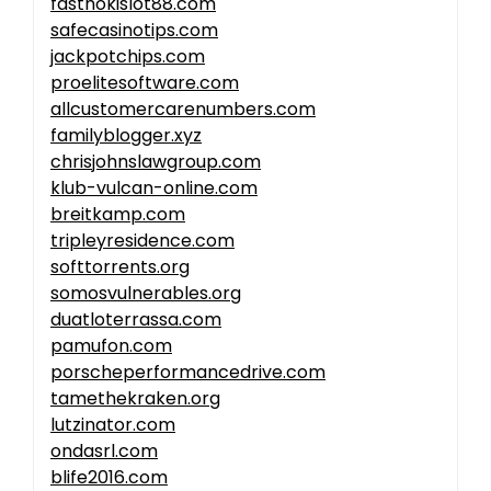
fasthokislot88.com
safecasinotips.com
jackpotchips.com
proelitesoftware.com
allcustomercarenumbers.com
familyblogger.xyz
chrisjohnslawgroup.com
klub-vulcan-online.com
breitkamp.com
tripleyresidence.com
softtorrents.org
somosvulnerables.org
duatloterrassa.com
pamufon.com
porscheperformancedrive.com
tamethekraken.org
lutzinator.com
ondasrl.com
blife2016.com