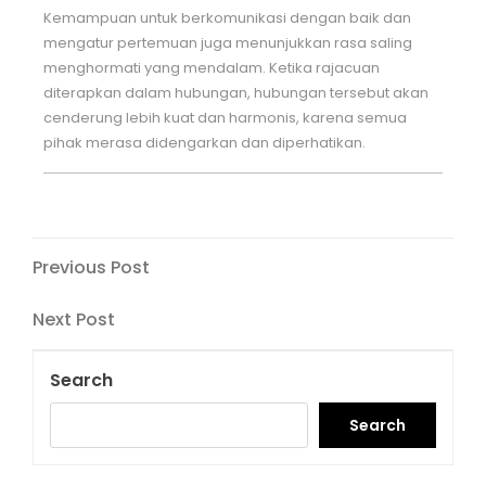
Kemampuan untuk berkomunikasi dengan baik dan
mengatur pertemuan juga menunjukkan rasa saling
menghormati yang mendalam. Ketika rajacuan
diterapkan dalam hubungan, hubungan tersebut akan
cenderung lebih kuat dan harmonis, karena semua
pihak merasa didengarkan dan diperhatikan.
Post
Previous
Previous Post
Post
navigation
Next
Next Post
Post
Search
Search