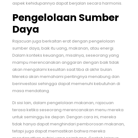
aspek kehidupannya dapat berjalan secara harmonis.
Pengelolaan Sumber
Daya
Rajacuan juga berkaitan erat dengan pengelolaan
sumber daya, baik itu uang, makanan, atau energi.
Dalam konteks keuangan, misalnya, seseorang yang
mampu merencanakan anggaran dengan baik tidak
akan mengalami kesulitan saat tiba di akhir bulan.
Mereka akan memahami pentingnya menabung dan
berinvestasi sehingga dapat memenuhi kebutuhan di
masa mendatang.
Di sisi lain, dalam pengelolaan makanan, rajacuan
terasa ketika seseorang merencanakan menu mereka
untuk seminggu ke depan. Dengan cara ini, mereka
tidak hanya dapat menghindari pemborosan makanan,
tetapi juga dapat memastikan bahwa mereka