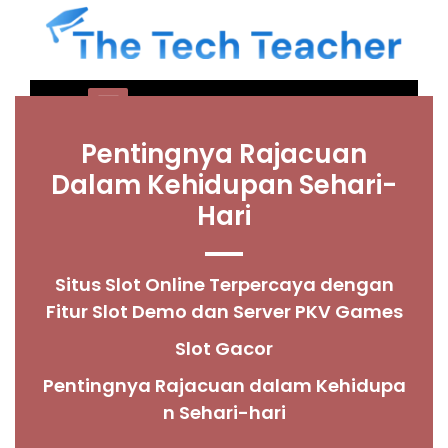
Skip
to
content
Pentingnya Rajacuan
Dalam Kehidupan Sehari-
Hari
Situs Slot Online Terpercaya dengan
Fitur Slot Demo dan Server PKV Games
Slot Gacor
Pentingnya Rajacuan dalam Kehidupa
n Sehari-hari