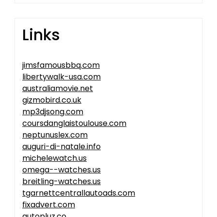
Links
jimsfamousbbq.com
libertywalk-usa.com
australiamovie.net
gizmobird.co.uk
mp3djsong.com
coursdanglaistoulouse.com
neptunuslex.com
auguri-di-natale.info
michelewatch.us
omega--watches.us
breitling-watches.us
tgarnettcentrallautoads.com
fixadvert.com
autopluz.co