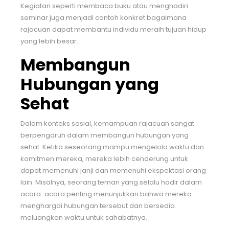
Kegiatan seperti membaca buku atau menghadiri
seminar juga menjadi contoh konkret bagaimana
rajacuan dapat membantu individu meraih tujuan hidup
yang lebih besar.
Membangun
Hubungan yang
Sehat
Dalam konteks sosial, kemampuan rajacuan sangat
berpengaruh dalam membangun hubungan yang
sehat. Ketika seseorang mampu mengelola waktu dan
komitmen mereka, mereka lebih cenderung untuk
dapat memenuhi janji dan memenuhi ekspektasi orang
lain. Misalnya, seorang teman yang selalu hadir dalam
acara-acara penting menunjukkan bahwa mereka
menghargai hubungan tersebut dan bersedia
meluangkan waktu untuk sahabatnya.