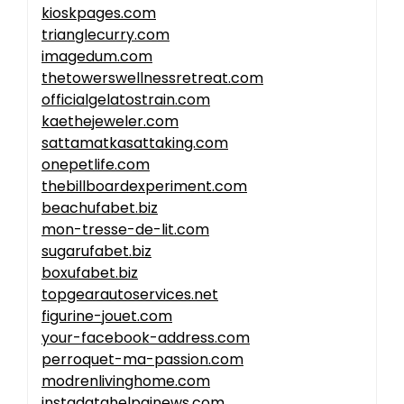
kioskpages.com
trianglecurry.com
imagedum.com
thetowerswellnessretreat.com
officialgelatostrain.com
kaethejeweler.com
sattamatkasattaking.com
onepetlife.com
thebillboardexperiment.com
beachufabet.biz
mon-tresse-de-lit.com
sugarufabet.biz
boxufabet.biz
topgearautoservices.net
figurine-jouet.com
your-facebook-address.com
perroquet-ma-passion.com
modrenlivinghome.com
instadatahelpainews.com