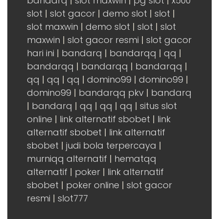
bandarq
|
slot maxwin
|
pg slot
|
x500
slot
|
slot gacor
|
demo slot
|
slot
|
slot maxwin
|
demo slot
|
slot
|
slot
maxwin
|
slot gacor resmi
|
slot gacor
hari ini
|
bandarq
|
bandarqq
|
qq
|
bandarqq
|
bandarqq
|
bandarqq
|
qq
|
qq
|
qq
|
domino99
|
domino99
|
domino99
|
bandarqq pkv
|
bandarq
|
bandarq
|
qq
|
qq
|
qq
|
situs slot
online
|
link alternatif sbobet
|
link
alternatif sbobet
|
link alternatif
sbobet
|
judi bola terpercaya
|
murniqq alternatif
|
hematqq
alternatif
|
poker
|
link alternatif
sbobet
|
poker online
|
slot gacor
resmi
|
slot777