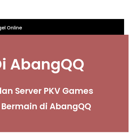
el Online
Di AbangQQ
o dan Server PKV Games
 Bermain di AbangQQ