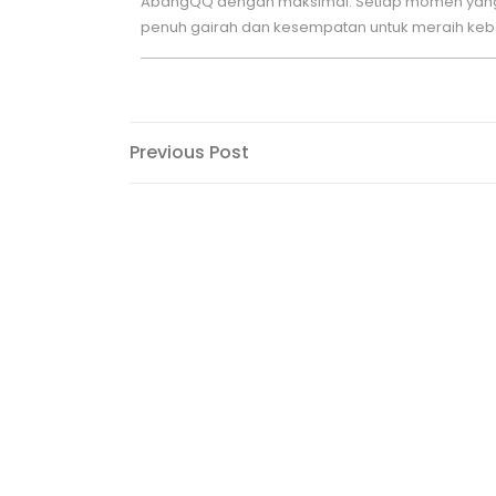
AbangQQ dengan maksimal. Setiap momen yang di
penuh gairah dan kesempatan untuk meraih keb
Post
Previous
Previous Post
Post
navigation