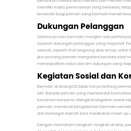
penarikan melalui akun mereka dan memilih me
memiliki waktu pemrosesan yang berbeda, teta
tersendiri bagi pemain yang berhasil meraih ke
Dukungan Pelanggan
Selama proses bermain, mungkin ada pertany
layanan dukungan pelanggan yang responsif. P
saluran, seperti chat langsung atau email, unt
jika seorang pemain mengalami kendala saat m
mendapatkan solusi dari tim dukungan yang sia
Kegiatan Sosial dan K
Bermain di AbangQQ tidak hanya tentang perm
lain. Banyak pemain yang membentuk komunitas
turnamen bersama. Mengikuti kegiatan sosial se
pemain, membuat pengalaman bermain semaki
dari berbagai daerah bisa melakukan meet-up 
Dengan memahami langkah-langkah di atas, pe