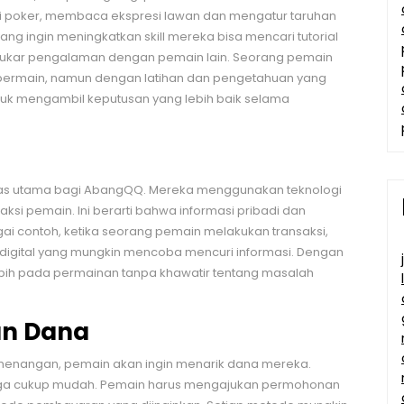
ti poker, membaca ekspresi lawan dan mengatur taruhan
g ingin meningkatkan skill mereka bisa mencari tutorial
rtukar pengalaman dengan pemain lain. Seorang pemain
bermain, namun dengan latihan dan pengetahuan yang
ntuk mengambil keputusan yang lebih baik selama
as utama bagi AbangQQ. Mereka menggunakan teknologi
aksi pemain. Ini berarti bahwa informasi pribadi dan
ai contoh, ketika seorang pemain melakukan transaksi,
 digital yang mungkin mencoba mencuri informasi. Dengan
bih pada permainan tanpa khawatir tentang masalah
an Dana
enangan, pemain akan ingin menarik dana mereka.
uga cukup mudah. Pemain harus mengajukan permohonan