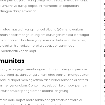
tode pembayaran yang diinginkan. Setiap metode mungkin
pi umumnya cukup cepat. Ini memberikan kepuasan
untungan dari permainan.
aan atau masalah yang muncul. AbangQQ menawarkan
emain dapat menghubungi tim dukungan melalui berbagai
uk mendapatkan bantuan yang mereka butuhkan. Misalnya,
elakukan transaksi, mereka dapat dengan mudah
p membantu kapan saja.
omunitas
ainan, tetapi juga membangun hubungan dengan pemain
, berbagi tip, dan pengalaman, atau bahkan mengadakan
perti ini dapat meningkatkan rasa kebersamaan di antara
n menyenangkan. Contohnya, sebuah kelompok pemain
untuk bertukar pengalaman secara langsung.
main baru dapat merasakan pengalaman bermain di