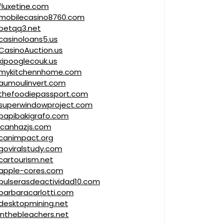
fluxetine.com
mobilecasino8760.com
betqq3.net
casinoloans5.us
CasinoAuction.us
kipooglecouk.us
mykitchennhome.com
aumoulinvert.com
thefoodiepassport.com
superwindowproject.com
papibakigrafo.com
icanhazjs.com
canimpact.org
goviralstudy.com
cartourism.net
apple-cores.com
pulserasdeactividad10.com
barbaracarlotti.com
desktopmining.net
inthebleachers.net