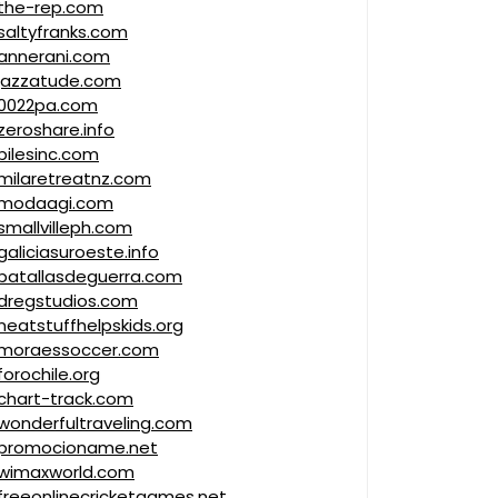
the-rep.com
saltyfranks.com
annerani.com
jazzatude.com
0022pa.com
zeroshare.info
bilesinc.com
milaretreatnz.com
modaagi.com
smallvilleph.com
galiciasuroeste.info
batallasdeguerra.com
dregstudios.com
neatstuffhelpskids.org
moraessoccer.com
forochile.org
chart-track.com
wonderfultraveling.com
promocioname.net
wimaxworld.com
freeonlinecricketgames.net