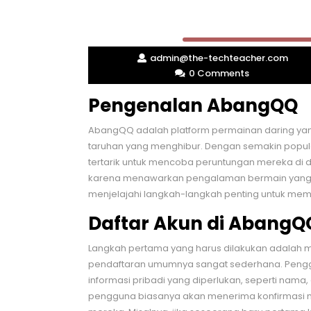
admin@the-techteacher.com
0 Comments
Pengenalan AbangQQ
AbangQQ adalah platform permainan daring ya
taruhan yang menghibur. Dengan semakin popul
tertarik untuk mencoba peruntungan mereka di du
karena menawarkan pengalaman bermain yang m
menjelajahi langkah-langkah penting untuk mem
Daftar Akun di AbangQ
Langkah pertama yang harus dilakukan adalah m
pendaftaran umumnya sangat sederhana. Penggu
informasi pribadi yang diperlukan, seperti nama,
pengguna biasanya akan menerima konfirmasi mel