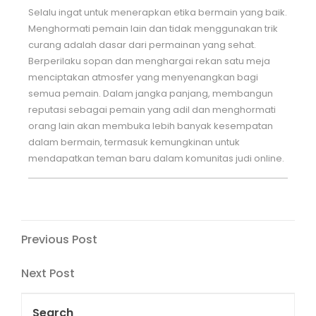
Selalu ingat untuk menerapkan etika bermain yang baik.
Menghormati pemain lain dan tidak menggunakan trik
curang adalah dasar dari permainan yang sehat.
Berperilaku sopan dan menghargai rekan satu meja
menciptakan atmosfer yang menyenangkan bagi
semua pemain. Dalam jangka panjang, membangun
reputasi sebagai pemain yang adil dan menghormati
orang lain akan membuka lebih banyak kesempatan
dalam bermain, termasuk kemungkinan untuk
mendapatkan teman baru dalam komunitas judi online.
Post
Previous
Previous Post
Post
navigation
Next
Next Post
Post
Search