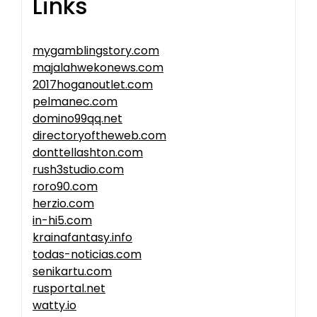
Links
mygamblingstory.com
majalahwekonews.com
2017hoganoutlet.com
pelmanec.com
domino99qq.net
directoryoftheweb.com
donttellashton.com
rush3studio.com
roro90.com
herzio.com
in-hi5.com
krainafantasy.info
todas-noticias.com
senikartu.com
rusportal.net
watty.io