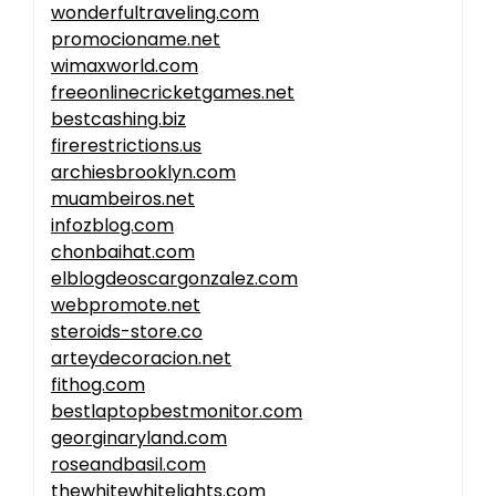
wonderfultraveling.com
promocioname.net
wimaxworld.com
freeonlinecricketgames.net
bestcashing.biz
firerestrictions.us
archiesbrooklyn.com
muambeiros.net
infozblog.com
chonbaihat.com
elblogdeoscargonzalez.com
webpromote.net
steroids-store.co
arteydecoracion.net
fithog.com
bestlaptopbestmonitor.com
georginaryland.com
roseandbasil.com
thewhitewhitelights.com