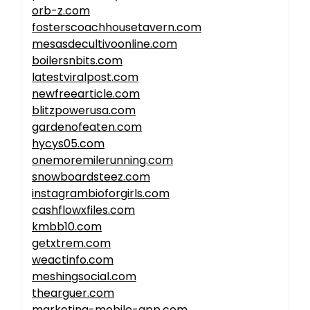
orb-z.com
fosterscoachhousetavern.com
mesasdecultivoonline.com
boilersnbits.com
latestviralpost.com
newfreearticle.com
blitzpowerusa.com
gardenofeaten.com
hycys05.com
onemoremilerunning.com
snowboardsteez.com
instagrambioforgirls.com
cashflowxfiles.com
kmbb10.com
getxtrem.com
weactinfo.com
meshingsocial.com
thearguer.com
marketing-mobile-app.com