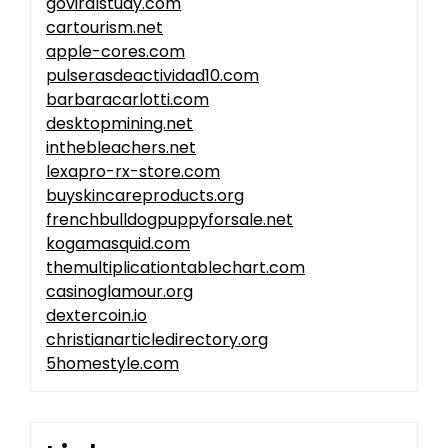
goviralstudy.com
cartourism.net
apple-cores.com
pulserasdeactividad10.com
barbaracarlotti.com
desktopmining.net
inthebleachers.net
lexapro-rx-store.com
buyskincareproducts.org
frenchbulldogpuppyforsale.net
kogamasquid.com
themultiplicationtablechart.com
casinoglamour.org
dextercoin.io
christianarticledirectory.org
5homestyle.com