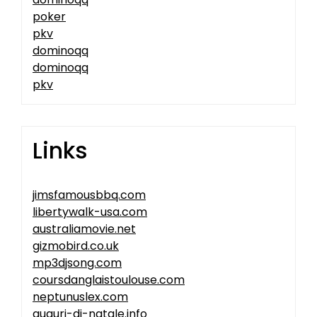
poker
pkv
dominoqq
dominoqq
pkv
Links
jimsfamousbbq.com
libertywalk-usa.com
australiamovie.net
gizmobird.co.uk
mp3djsong.com
coursdanglaistoulouse.com
neptunuslex.com
auguri-di-natale.info