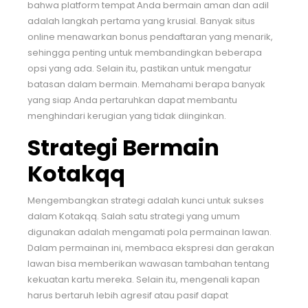
bahwa platform tempat Anda bermain aman dan adil
adalah langkah pertama yang krusial. Banyak situs
online menawarkan bonus pendaftaran yang menarik,
sehingga penting untuk membandingkan beberapa
opsi yang ada. Selain itu, pastikan untuk mengatur
batasan dalam bermain. Memahami berapa banyak
yang siap Anda pertaruhkan dapat membantu
menghindari kerugian yang tidak diinginkan.
Strategi Bermain
Kotakqq
Mengembangkan strategi adalah kunci untuk sukses
dalam Kotakqq. Salah satu strategi yang umum
digunakan adalah mengamati pola permainan lawan.
Dalam permainan ini, membaca ekspresi dan gerakan
lawan bisa memberikan wawasan tambahan tentang
kekuatan kartu mereka. Selain itu, mengenali kapan
harus bertaruh lebih agresif atau pasif dapat