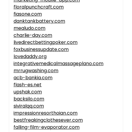
floralpunchcraft.com
fiasone.com
danktankbattery.com
mealudo.com
charlie-day.com
livedirectbettingpoker.com
foxbusinessupdate.com
lovedaddy.org
integrativemedicalmassageplano.com
mrrugwashing.com
acb-bankia.com
flash-es.net
upshak.com
backsilo.com
siviralqq.com
impressionresorthoian.com
bestfreakingclothesever.com
falling-film-evaporator.com