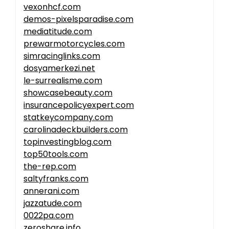
vexonhcf.com
demos-pixelsparadise.com
mediatitude.com
prewarmotorcycles.com
simracinglinks.com
dosyamerkezi.net
le-surrealisme.com
showcasebeauty.com
insurancepolicyexpert.com
statkeycompany.com
carolinadeckbuilders.com
topinvestingblog.com
top50tools.com
the-rep.com
saltyfranks.com
annerani.com
jazzatude.com
0022pa.com
zeroshare.info