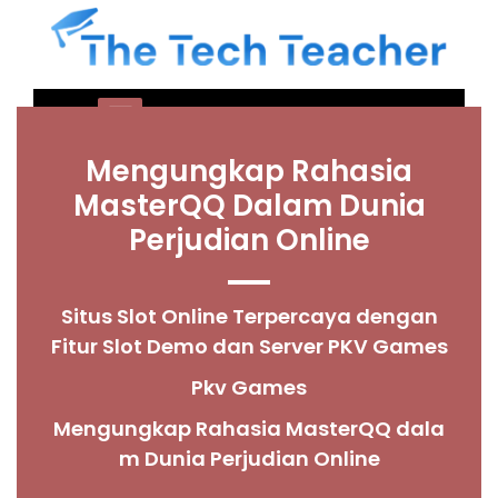
Skip
to
content
Mengungkap Rahasia
MasterQQ Dalam Dunia
Perjudian Online
Situs Slot Online Terpercaya dengan
Fitur Slot Demo dan Server PKV Games
Pkv Games
Mengungkap Rahasia MasterQQ dala
m Dunia Perjudian Online