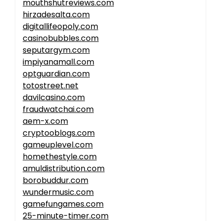
mouthshutreviews.com
hirzadesalta.com
digitallifeopoly.com
casinobubbles.com
seputargym.com
impiyanamall.com
optguardian.com
totostreet.net
davilcasino.com
fraudwatchai.com
aem-x.com
cryptooblogs.com
gameuplevel.com
homethestyle.com
amuldistribution.com
borobuddur.com
wundermusic.com
gamefungames.com
25-minute-timer.com