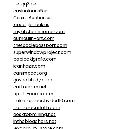
betqq3.net
casinoloans5.us
CasinoAuction.us
kipooglecouk.us
mykitchennhome.com
aumoulinvert.com
thefoodiepassport.com
superwindowproject.com
papibakigrafo.com
icanhazjs.com
canimpact.org
goviralstudy.com
cartourism.net
apple-cores.com
pulserasdeactividad10.com
barbaracarlotti.com
desktopmining.net
inthebleachers.net
lexapro-rx-store.com