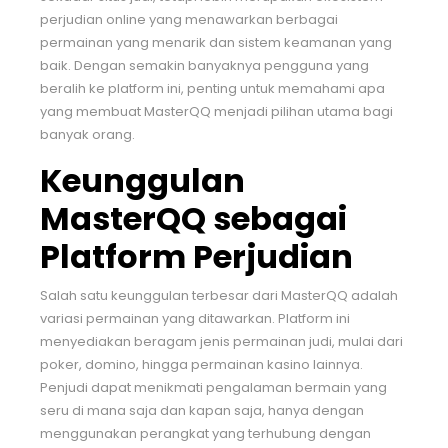
perjudian online yang menawarkan berbagai
permainan yang menarik dan sistem keamanan yang
baik. Dengan semakin banyaknya pengguna yang
beralih ke platform ini, penting untuk memahami apa
yang membuat MasterQQ menjadi pilihan utama bagi
banyak orang.
Keunggulan
MasterQQ sebagai
Platform Perjudian
Salah satu keunggulan terbesar dari MasterQQ adalah
variasi permainan yang ditawarkan. Platform ini
menyediakan beragam jenis permainan judi, mulai dari
poker, domino, hingga permainan kasino lainnya.
Penjudi dapat menikmati pengalaman bermain yang
seru di mana saja dan kapan saja, hanya dengan
menggunakan perangkat yang terhubung dengan