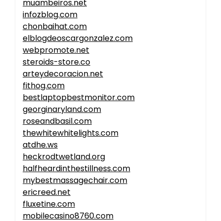
muambeiros.net
infozblog.com
chonbaihat.com
elblogdeoscargonzalez.com
webpromote.net
steroids-store.co
arteydecoracion.net
fithog.com
bestlaptopbestmonitor.com
georginaryland.com
roseandbasil.com
thewhitewhitelights.com
atdhe.ws
heckrodtwetland.org
halfheardinthestillness.com
mybestmassagechair.com
ericreed.net
fluxetine.com
mobilecasino8760.com