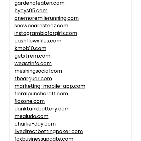
gardenofeaten.com
hycys05.com
onemoremilerunning.com
snowboardsteez.com
instagrambioforgirls.com
cashflowxfiles.com
kmbb10.com
getxtrem.com
weactinfo.com
meshingsocial.com
thearguer.com
marketing-mobile-app.com
floralpunchcraft.com
fiasone.com
danktankbattery.com
mealudo.com
charlie-day.com
livedirectbettingpoker.com
foxbusinessupdate.com