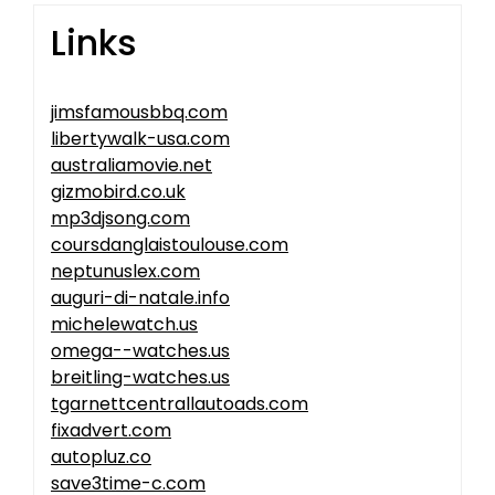
Links
jimsfamousbbq.com
libertywalk-usa.com
australiamovie.net
gizmobird.co.uk
mp3djsong.com
coursdanglaistoulouse.com
neptunuslex.com
auguri-di-natale.info
michelewatch.us
omega--watches.us
breitling-watches.us
tgarnettcentrallautoads.com
fixadvert.com
autopluz.co
save3time-c.com