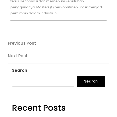
terus berinovasi dan memenuhi kebutuhan
penggunanya, MasterQQ berkomitmen untuk menjadi
pemimpin dalam industri ini.
Post
Previous
Previous Post
Post
navigation
Next
Next Post
Post
Search
Search
Recent Posts