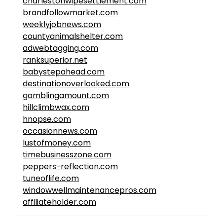
charlestonwipesettlement.com
brandfollowmarket.com
weeklyjobnews.com
countyanimalshelter.com
adwebtagging.com
ranksuperior.net
babystepahead.com
destinationoverlooked.com
gamblingamount.com
hillclimbwax.com
hnopse.com
occasionnews.com
lustofmoney.com
timebusinesszone.com
peppers-reflection.com
tuneoflife.com
windowwellmaintenancepros.com
affiliateholder.com