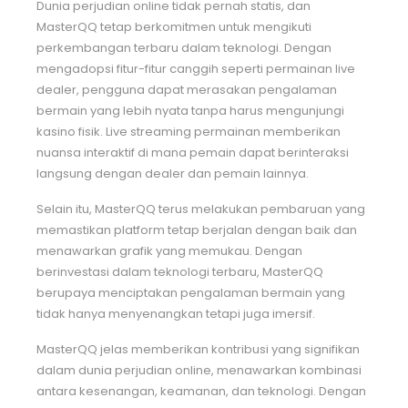
Dunia perjudian online tidak pernah statis, dan
MasterQQ tetap berkomitmen untuk mengikuti
perkembangan terbaru dalam teknologi. Dengan
mengadopsi fitur-fitur canggih seperti permainan live
dealer, pengguna dapat merasakan pengalaman
bermain yang lebih nyata tanpa harus mengunjungi
kasino fisik. Live streaming permainan memberikan
nuansa interaktif di mana pemain dapat berinteraksi
langsung dengan dealer dan pemain lainnya.
Selain itu, MasterQQ terus melakukan pembaruan yang
memastikan platform tetap berjalan dengan baik dan
menawarkan grafik yang memukau. Dengan
berinvestasi dalam teknologi terbaru, MasterQQ
berupaya menciptakan pengalaman bermain yang
tidak hanya menyenangkan tetapi juga imersif.
MasterQQ jelas memberikan kontribusi yang signifikan
dalam dunia perjudian online, menawarkan kombinasi
antara kesenangan, keamanan, dan teknologi. Dengan