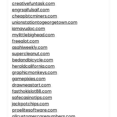
creativefuntask.com
engrsaifulsaif.com
cheapbtcminers.com
unionstationtogeorgetown.com
iamayudoc.com
mylittlebighead.com
freealot.com
asahiweekly.com
supercleanut.com
bedandbicycle.com
heraldcalifornia.com
graphicmonkeys.com
gamepixies.com
drawneastart.com
fasthokislot88.com
safecasinotips.com
jackpotchips.com
proelitesoftware.com
allcustomercarenumbers.com