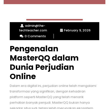
admin@the-
techteacher.com
February 9, 2026
0 Comments
Pengenalan
MasterQQ dalam
Dunia Perjudian
Online
Dalam era digital ini, perjudian online telah mengalami
transformasi yang signifikan, dengan kehadiran
platform seperti MasterQQ yang telah menarik
perhatian banyak penjudi. MasterQQ bukan hanya
sekadar situs judi, tetapi lebih merupakan ekosistem