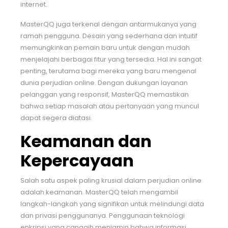
internet.
MasterQQ juga terkenal dengan antarmukanya yang
ramah pengguna. Desain yang sederhana dan intuitif
memungkinkan pemain baru untuk dengan mudah
menjelajahi berbagai fitur yang tersedia. Hal ini sangat
penting, terutama bagi mereka yang baru mengenal
dunia perjudian online. Dengan dukungan layanan
pelanggan yang responsif, MasterQQ memastikan
bahwa setiap masalah atau pertanyaan yang muncul
dapat segera diatasi.
Keamanan dan
Kepercayaan
Salah satu aspek paling krusial dalam perjudian online
adalah keamanan. MasterQQ telah mengambil
langkah-langkah yang signifikan untuk melindungi data
dan privasi penggunanya. Penggunaan teknologi
enkripsi yang canggih menjamin bahwa informasi