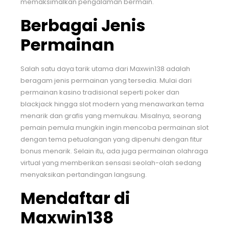
memaksimalkan pengalaman bermain.
Berbagai Jenis
Permainan
Salah satu daya tarik utama dari Maxwin138 adalah
beragam jenis permainan yang tersedia. Mulai dari
permainan kasino tradisional seperti poker dan
blackjack hingga slot modern yang menawarkan tema
menarik dan grafis yang memukau. Misalnya, seorang
pemain pemula mungkin ingin mencoba permainan slot
dengan tema petualangan yang dipenuhi dengan fitur
bonus menarik. Selain itu, ada juga permainan olahraga
virtual yang memberikan sensasi seolah-olah sedang
menyaksikan pertandingan langsung.
Mendaftar di
Maxwin138