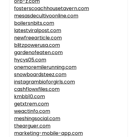
orb-z.com
fosterscoachhousetavern.com
mesasdecultivoonline.com
boilersnbits.com
latestviralpost.com
newfreearticle.com
blitzpowerusa.com
gardenofeaten.com
hycys05.com
onemoremilerunning.com
snowboardsteez.com
instagrambioforgirls.com
cashflowxfiles.com
kmbb10.com
getxtrem.com
weactinfo.com
meshingsocial.com
thearguer.com
marketing-mobile-app.com