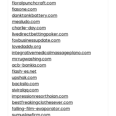
floralpunchcraft.com
fiasone.com
danktankbattery.com
mealudo.com
charlie-day.com
livedirectbettingpoker.com
foxbusinessupdate.com
lovedaddy.org
integrativemedicalmassageplano.com
mrrugwashing.com
acb-bankia.com
flash-es.net
upshak.com
backsilo.com
siviralqq.com
impressionresorthoian.com
bestfreakingclothesever.com
falling-film-evaporator.com
sumuslawfirm.com