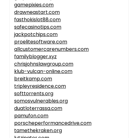
gamepixies.com
drawneastart.com
fasthokislot88.com
safecasinotips.com
jackpotchips.com
proelitesoftware.com
allcustomercarenumbers.com
familyblogger.xyz
chrisjohnslawgroup.com
klub-vulcan-online.com
breitkamp.com
tripleyresidence.com
softtorrents.org
somosvulnerables.org
duatloterrassa.com
pamufon.com
porscheperformancedrive.com
tamethekraken.org
lutzinator.com