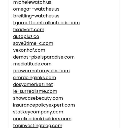
michelewatch.us
omega--watches.us
breitling-watches.us
tgarnettcentrallautoads.com
fixadvert.com
autopluz.co
save3time-c.com
vexonhcf.com
demos-pixelsparadise.com
mediatitude.com
prewarmotorcycles.com
simracinglinks.com
dosyamerkezi.net
le-surrealisme.com
showcasebeauty.com
insurancepolicyexpert.com
statkeycompany.com
carolinadeckbuilders.com
topinvestingblog.com