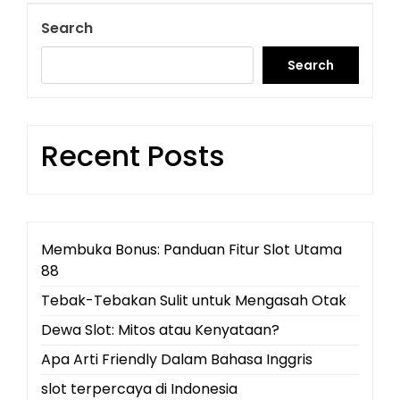
Search
Search
Recent Posts
Membuka Bonus: Panduan Fitur Slot Utama
88
Tebak-Tebakan Sulit untuk Mengasah Otak
Dewa Slot: Mitos atau Kenyataan?
Apa Arti Friendly Dalam Bahasa Inggris
slot terpercaya di Indonesia