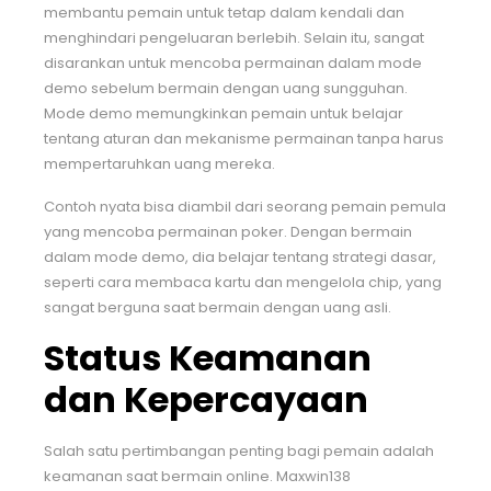
membantu pemain untuk tetap dalam kendali dan
menghindari pengeluaran berlebih. Selain itu, sangat
disarankan untuk mencoba permainan dalam mode
demo sebelum bermain dengan uang sungguhan.
Mode demo memungkinkan pemain untuk belajar
tentang aturan dan mekanisme permainan tanpa harus
mempertaruhkan uang mereka.
Contoh nyata bisa diambil dari seorang pemain pemula
yang mencoba permainan poker. Dengan bermain
dalam mode demo, dia belajar tentang strategi dasar,
seperti cara membaca kartu dan mengelola chip, yang
sangat berguna saat bermain dengan uang asli.
Status Keamanan
dan Kepercayaan
Salah satu pertimbangan penting bagi pemain adalah
keamanan saat bermain online. Maxwin138