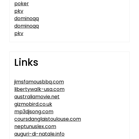
poker
pkv
dominoqq
dominoqq
pkv
Links
jimsfamousbbq.com
libertywalk-usa.com
australiamovie.net
gizmobird.co.uk
mp3djsong.com
coursdanglaistoulouse.com
neptunuslex.com
auguri-di-natale.info