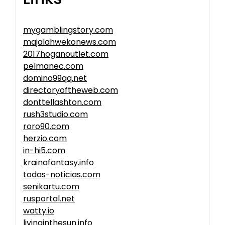
mygamblingstory.com
majalahwekonews.com
2017hoganoutlet.com
pelmanec.com
domino99qq.net
directoryoftheweb.com
donttellashton.com
rush3studio.com
roro90.com
herzio.com
in-hi5.com
krainafantasy.info
todas-noticias.com
senikartu.com
rusportal.net
watty.io
livinginthesun.info