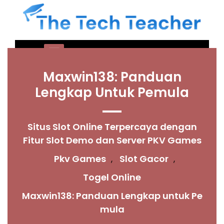
Skip
to
content
Maxwin138: Panduan
Lengkap Untuk Pemula
Situs Slot Online Terpercaya dengan
Fitur Slot Demo dan Server PKV Games
Pkv Games
Slot Gacor
,
,
Togel Online
Maxwin138: Panduan Lengkap untuk Pe
mula