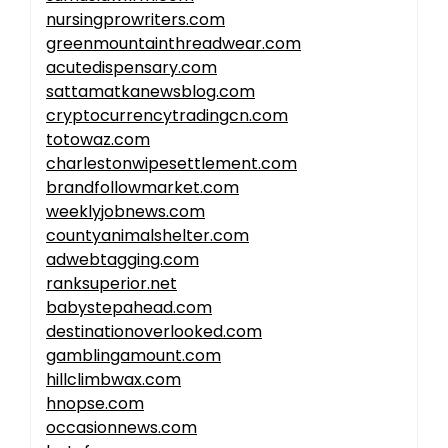
nursingprowriters.com
greenmountainthreadwear.com
acutedispensary.com
sattamatkanewsblog.com
cryptocurrencytradingcn.com
totowaz.com
charlestonwipesettlement.com
brandfollowmarket.com
weeklyjobnews.com
countyanimalshelter.com
adwebtagging.com
ranksuperior.net
babystepahead.com
destinationoverlooked.com
gamblingamount.com
hillclimbwax.com
hnopse.com
occasionnews.com