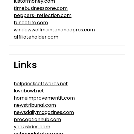
lustofmoney.com
timebusinesszone.com
peppers-reflection.com
tuneoflife.com
windowwellmaintenancepros.com
affiliateholder.com
Links
helpdesksoftwares.net
lovabowl.net
homeimprovementit.com
newstribunal.com
newsdailymagazines.com
preceptionhub.com
yeezislides.com
aobongdatotem.com