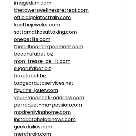
imagedum.com
thetowerswellnessretreat.com
officialgelatostrain.com
kaethejeweler.com
sattamatkasattaking.com
onepetlife.com
thebillboardexperiment.com
beachufabet.biz
mon-tresse-de-lit.com
sugarufabet.biz
boxufabet.biz
topgearautoservices.net
figurine-jouet.com
your-facebook-address.com
perroquet-ma-passion.com
modrenlivinghome.com
instadatahelpainews.com
geekdailies.com
merchrain.com