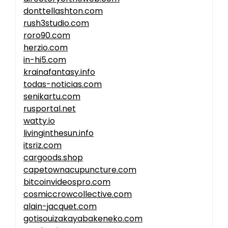
donttellashton.com
rush3studio.com
roro90.com
herzio.com
in-hi5.com
krainafantasy.info
todas-noticias.com
senikartu.com
rusportal.net
watty.io
livinginthesun.info
itsriz.com
cargoods.shop
capetownacupuncture.com
bitcoinvideospro.com
cosmiccrowcollective.com
alain-jacquet.com
gotisouizakayabakeneko.com