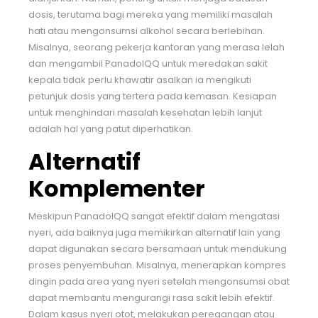
dosis, terutama bagi mereka yang memiliki masalah
hati atau mengonsumsi alkohol secara berlebihan.
Misalnya, seorang pekerja kantoran yang merasa lelah
dan mengambil PanadolQQ untuk meredakan sakit
kepala tidak perlu khawatir asalkan ia mengikuti
petunjuk dosis yang tertera pada kemasan. Kesiapan
untuk menghindari masalah kesehatan lebih lanjut
adalah hal yang patut diperhatikan.
Alternatif
Komplementer
Meskipun PanadolQQ sangat efektif dalam mengatasi
nyeri, ada baiknya juga memikirkan alternatif lain yang
dapat digunakan secara bersamaan untuk mendukung
proses penyembuhan. Misalnya, menerapkan kompres
dingin pada area yang nyeri setelah mengonsumsi obat
dapat membantu mengurangi rasa sakit lebih efektif.
Dalam kasus nyeri otot, melakukan peregangan atau