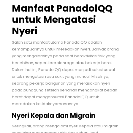
Manfaat PanadolQQ
untuk Mengatasi
Nyeri
Salah satu manfaat utama PanadolQQ adalah
kemampuannya untuk meredakan nyeri. Banyak orang
yang mengalaminya pada saat beraktivitas fisik yang
berlebihan, seperti berolahraga atau bekerja berat.
Dalam hal ini, PanadolQQ dapat menjadi solusi cepat
untuk mengatasi rasa sakit yang muncul. Misalnya,
seorang pekerja bangunan yang merasakan nyeri
pada punggung setelah seharian mengangkat beban
berat dapat mengonsumsi PanadolQQ untuk
meredakan ketidaknyamanannya.
Nyeri Kepala dan Migrain
Seringkali, orang mengalami nyeri kepala atau migrain
yang bisa mengganggu aktivitas sehari-hari.