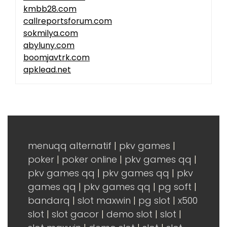
kmbb28.com
callreportsforum.com
sokmilya.com
abyluny.com
boomjavtrk.com
apklead.net
menuqq alternatif
|
pkv games
|
poker
|
poker online
|
pkv games qq
|
pkv games qq
|
pkv games qq
|
pkv
games qq
|
pkv games qq
|
pg soft
|
bandarq
|
slot maxwin
|
pg slot
|
x500
slot
|
slot gacor
|
demo slot
|
slot
|