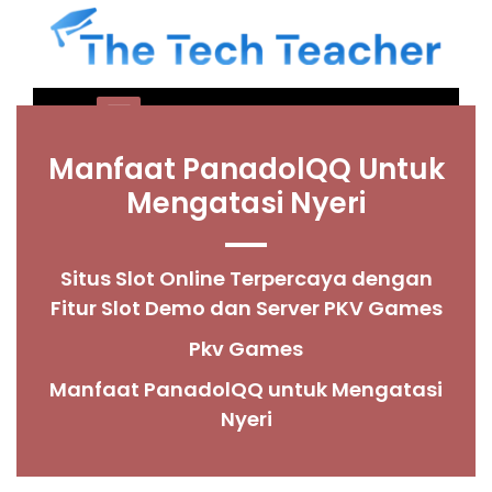
Skip
to
content
Manfaat PanadolQQ Untuk
Mengatasi Nyeri
Situs Slot Online Terpercaya dengan
Fitur Slot Demo dan Server PKV Games
Pkv Games
Manfaat PanadolQQ untuk Mengatasi
Nyeri