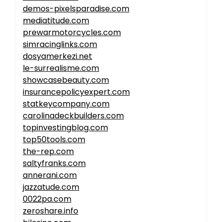
demos-pixelsparadise.com
mediatitude.com
prewarmotorcycles.com
simracinglinks.com
dosyamerkezi.net
le-surrealisme.com
showcasebeauty.com
insurancepolicyexpert.com
statkeycompany.com
carolinadeckbuilders.com
topinvestingblog.com
top50tools.com
the-rep.com
saltyfranks.com
annerani.com
jazzatude.com
0022pa.com
zeroshare.info