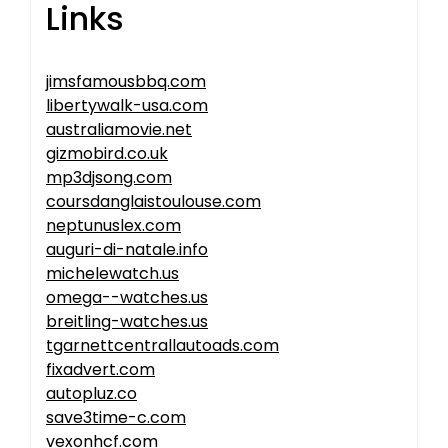
Links
jimsfamousbbq.com
libertywalk-usa.com
australiamovie.net
gizmobird.co.uk
mp3djsong.com
coursdanglaistoulouse.com
neptunuslex.com
auguri-di-natale.info
michelewatch.us
omega--watches.us
breitling-watches.us
tgarnettcentrallautoads.com
fixadvert.com
autopluz.co
save3time-c.com
vexonhcf.com