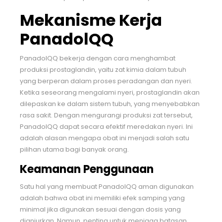
Mekanisme Kerja
PanadolQQ
PanadolQQ bekerja dengan cara menghambat
produksi prostaglandin, yaitu zat kimia dalam tubuh
yang berperan dalam proses peradangan dan nyeri.
Ketika seseorang mengalami nyeri, prostaglandin akan
dilepaskan ke dalam sistem tubuh, yang menyebabkan
rasa sakit. Dengan mengurangi produksi zat tersebut,
PanadolQQ dapat secara efektif meredakan nyeri. Ini
adalah alasan mengapa obat ini menjadi salah satu
pilihan utama bagi banyak orang.
Keamanan Penggunaan
Satu hal yang membuat PanadolQQ aman digunakan
adalah bahwa obat ini memiliki efek samping yang
minimal jika digunakan sesuai dengan dosis yang
dianjurkan. Namun, penting untuk menjaga batasan