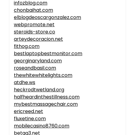
infozblog.com
chonbaihat.com
elblogdeoscargonzalez.com
webpromote.net
steroids-store.co
arteydecoracion.net
fithog.com
bestlaptopbestmonitor.com
georginaryland.com
roseandbasil.com
thewhitewhitelights.com
atdhe.ws
heckrodtwetland.org
halfheardinthestillness.com
mybestmassagechair.com
ericreed.net
fluxetine.com
mobilecasino8760.com
betqq3.net