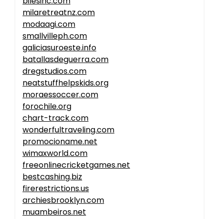
bilesinc.com
milaretreatnz.com
modaagi.com
smallvilleph.com
galiciasuroeste.info
batallasdeguerra.com
dregstudios.com
neatstuffhelpskids.org
moraessoccer.com
forochile.org
chart-track.com
wonderfultraveling.com
promocioname.net
wimaxworld.com
freeonlinecricketgames.net
bestcashing.biz
firerestrictions.us
archiesbrooklyn.com
muambeiros.net