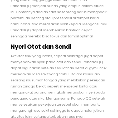
PanadolQQ menjadi pilihan yang ampuh dalam situasi
ini. Contohnya adalah saat seseorang harus menghadiri
pertemuan penting atau presentasi di tempat kerja,
namun tiba-tiba merasakan sakit kepala. Mengonsumsi
PanadolQQ dapat memberikan bantuan cepat
sehingga mereka bisa fokus dan tampil optimal.
Nyeri Otot dan Sendi
Aktivitas fisik yang intens, seperti olahraga, juga dapat
menyebabkan nyeri pada otot dan sendi. PanadolQQ
dapat digunakan setelah sesi latihan berat di gym untuk
meredakan rasa sakit yang timbul. Dalam kasus lain,
seorang ibu rumah tangga yang melakukan pekerjaan
rumah tangga berat, seperti mengepel lantai atau
mengangkat barang, seringkali merasakan nyeri pada
punggung atau siku. Mengonsumsi PanadolQQ setelah
menyelesaikan pekerjaan tersebut akan membantu
mengurangi rasa sakit sehingga ia dapat melanjutkan
aktivitas lainnya tanpa terbebani rasa nyeri.