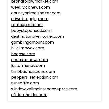
brandfollowmarket.com
weeklyjobnews.com
countyanimalshelter.com
adwebtagging.com
ranksuperior.net
babystepahead.com
destinationoverlooked.com
gamblingamount.com
hillclimbwax.com
hnopse.com
occasionnews.com
lustofmoney.com
timebusinesszone.com
peppers-reflection.com
tuneoflife.com
windowwellmaintenancepros.com
affiliateholder.com