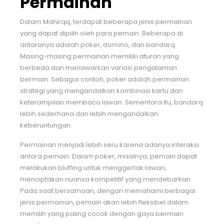
Permainan
Dalam Mahirqq, terdapat beberapa jenis permainan
yang dapat dipilih oleh para pemain. Beberapa di
antaranya adalah poker, domino, dan bandarq.
Masing-masing permainan memiliki aturan yang
berbeda dan menawarkan variasi pengalaman
bermain. Sebagai contoh, poker adalah permainan
strategi yang mengandalkan kombinasi kartu dan
keterampilan membaca lawan. Sementara itu, bandarq
lebih sederhana dan lebih mengandalkan
keberuntungan.
Permainan menjadi lebih seru karena adanya interaksi
antara pemain. Dalam poker, misalnya, pemain dapat
melakukan bluffing untuk menggertak lawan,
menciptakan nuansa kompetitif yang mendebarkan.
Pada saat bersamaan, dengan memahami berbagai
jenis permainan, pemain akan lebih fleksibel dalam
memilih yang paling cocok dengan gaya bermain