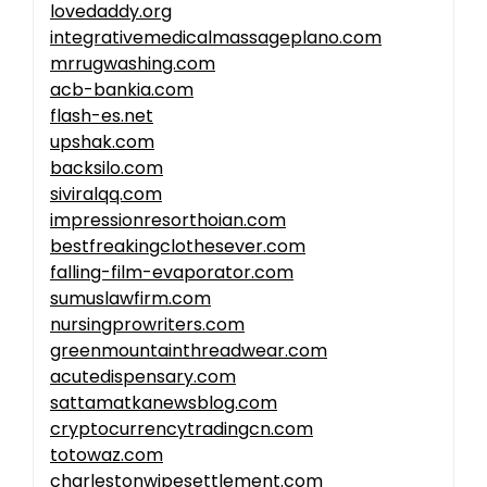
lovedaddy.org
integrativemedicalmassageplano.com
mrrugwashing.com
acb-bankia.com
flash-es.net
upshak.com
backsilo.com
siviralqq.com
impressionresorthoian.com
bestfreakingclothesever.com
falling-film-evaporator.com
sumuslawfirm.com
nursingprowriters.com
greenmountainthreadwear.com
acutedispensary.com
sattamatkanewsblog.com
cryptocurrencytradingcn.com
totowaz.com
charlestonwipesettlement.com