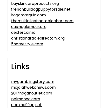
buyskincareproducts.org
frenchbulldogpuppyforsale.net
kogamasquid.com
themultiplicationtablechart.com
casinoglamour.org
dextercoin.io
christianarticledirectory.org
5homestyle.com
Links
mygamblingstory.com
majalahwekonews.com
2017hoganoutlet.com
pelmanec.com
domino99qq.net