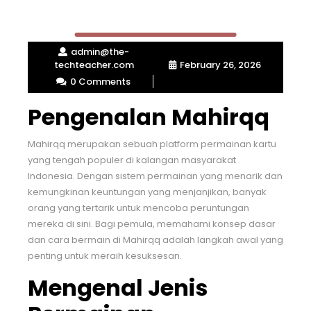
admin@the-
techteacher.com
February 26, 2026
0 Comments
Pengenalan Mahirqq
Mahirqq merupakan sebuah platform permainan kartu
yang tengah populer di kalangan masyarakat
Indonesia. Dengan sistem permainan yang menarik dan
kemungkinan keuntungan yang menjanjikan, banyak
orang yang tertarik untuk mencoba peruntungan
mereka di sini. Bagi pemula, memahami konsep dasar
dan cara bermain di Mahirqq adalah langkah awal yang
penting untuk meraih kesuksesan.
Mengenal Jenis