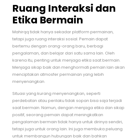
Ruang Interaksi dan
Etika Bermain
Mahirqq tidak hanya sekadar platform permainan,
tetapi juga ruang interaksi sosial. Pemain dapat
bertemu dengan orang-orang baru, berbagi
pengalaman, dan belajar dari satu sama lain. Oleh
karena itu, penting untuk menjaga etika saat bermain.
Menjaga sikap baik dan menghormati pemain lain akan
menciptakan atmosfer permainan yang lebih
menyenangkan.
Situasi yang kurang menyenangkan, seperti
perdebatan atau perilaku tidak sopan bisa saja terjadi
saat bermain. Namun, dengan menjaga etika dan sikap
positif, seorang pemain dapat meningkatkan
pengalaman bermain tidak hanya untuk dirinya sendiri,
tetapi juga untuk orang lain. Ini juga membuka peluang
untuk membangun hubungan baik dan bahkan