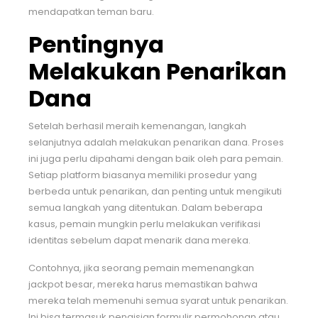
mendapatkan teman baru.
Pentingnya
Melakukan Penarikan
Dana
Setelah berhasil meraih kemenangan, langkah
selanjutnya adalah melakukan penarikan dana. Proses
ini juga perlu dipahami dengan baik oleh para pemain.
Setiap platform biasanya memiliki prosedur yang
berbeda untuk penarikan, dan penting untuk mengikuti
semua langkah yang ditentukan. Dalam beberapa
kasus, pemain mungkin perlu melakukan verifikasi
identitas sebelum dapat menarik dana mereka.
Contohnya, jika seorang pemain memenangkan
jackpot besar, mereka harus memastikan bahwa
mereka telah memenuhi semua syarat untuk penarikan.
Ini bisa termasuk pengisian formulir permohonan atau