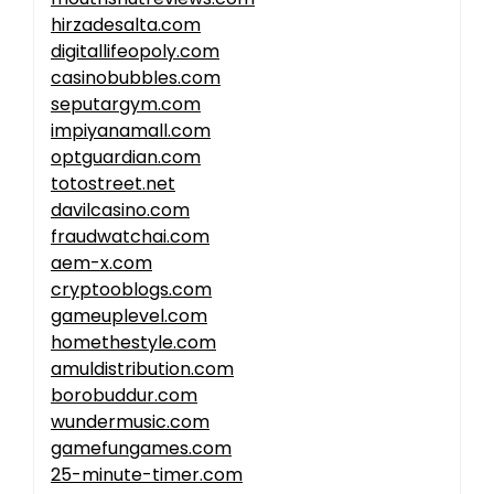
hirzadesalta.com
digitallifeopoly.com
casinobubbles.com
seputargym.com
impiyanamall.com
optguardian.com
totostreet.net
davilcasino.com
fraudwatchai.com
aem-x.com
cryptooblogs.com
gameuplevel.com
homethestyle.com
amuldistribution.com
borobuddur.com
wundermusic.com
gamefungames.com
25-minute-timer.com