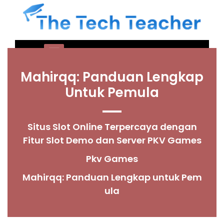
Skip
to
content
Mahirqq: Panduan Lengkap
Untuk Pemula
Situs Slot Online Terpercaya dengan
Fitur Slot Demo dan Server PKV Games
Pkv Games
Mahirqq: Panduan Lengkap untuk Pem
ula