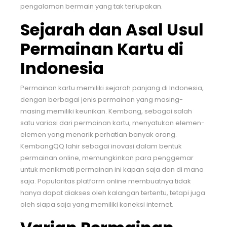
pengalaman bermain yang tak terlupakan.
Sejarah dan Asal Usul
Permainan Kartu di
Indonesia
Permainan kartu memiliki sejarah panjang di Indonesia,
dengan berbagai jenis permainan yang masing-
masing memiliki keunikan. Kembang, sebagai salah
satu variasi dari permainan kartu, menyatukan elemen-
elemen yang menarik perhatian banyak orang.
KembangQQ lahir sebagai inovasi dalam bentuk
permainan online, memungkinkan para penggemar
untuk menikmati permainan ini kapan saja dan di mana
saja. Popularitas platform online membuatnya tidak
hanya dapat diakses oleh kalangan tertentu, tetapi juga
oleh siapa saja yang memiliki koneksi internet.