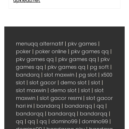
apklead.net
menuqq alternatif
|
pkv games
|
poker
|
poker online
|
pkv games qq
|
pkv games qq
|
pkv games qq
|
pkv
games qq
|
pkv games qq
|
pg soft
|
bandarq
|
slot maxwin
|
pg slot
|
x500
slot
|
slot gacor
|
demo slot
|
slot
|
slot maxwin
|
demo slot
|
slot
|
slot
maxwin
|
slot gacor resmi
|
slot gacor
hari ini
|
bandarq
|
bandarqq
|
qq
|
bandarqq
|
bandarqq
|
bandarqq
|
qq
|
qq
|
qq
|
domino99
|
domino99
|