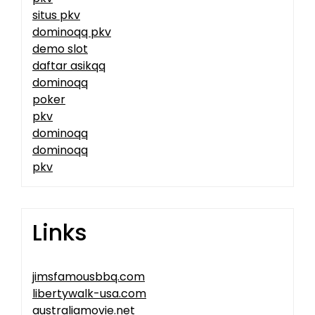
situs pkv
dominoqq pkv
demo slot
daftar asikqq
dominoqq
poker
pkv
dominoqq
dominoqq
pkv
Links
jimsfamousbbq.com
libertywalk-usa.com
australiamovie.net