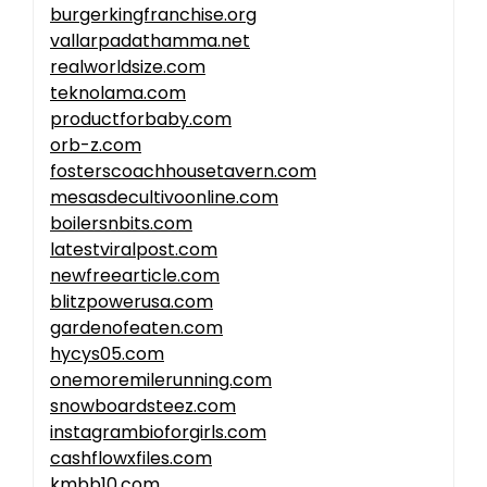
burgerkingfranchise.org
vallarpadathamma.net
realworldsize.com
teknolama.com
productforbaby.com
orb-z.com
fosterscoachhousetavern.com
mesasdecultivoonline.com
boilersnbits.com
latestviralpost.com
newfreearticle.com
blitzpowerusa.com
gardenofeaten.com
hycys05.com
onemoremilerunning.com
snowboardsteez.com
instagrambioforgirls.com
cashflowxfiles.com
kmbb10.com