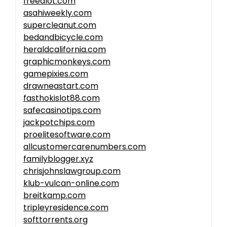
freealot.com
asahiweekly.com
supercleanut.com
bedandbicycle.com
heraldcalifornia.com
graphicmonkeys.com
gamepixies.com
drawneastart.com
fasthokislot88.com
safecasinotips.com
jackpotchips.com
proelitesoftware.com
allcustomercarenumbers.com
familyblogger.xyz
chrisjohnslawgroup.com
klub-vulcan-online.com
breitkamp.com
tripleyresidence.com
softtorrents.org