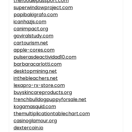
thefoodiepassport.com
superwindowproject.com
papibakigrafo.com
icanhazjs.com
canimpact.org
goviralstudy.com
cartourism.net
apple-cores.com
pulserasdeactividad10.com
barbaracarlotti.com
desktopmining.net
inthebleachers.net
lexapro-rx-store.com
buyskincareproducts.org
frenchbulldogpuppyforsale.net
kogamasquid.com
themultiplicationtablechart.com
casinoglamour.org
dextercoin.io