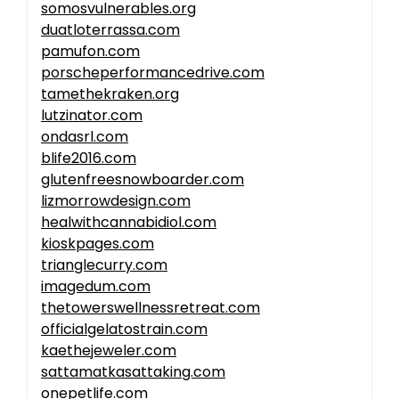
somosvulnerables.org
duatloterrassa.com
pamufon.com
porscheperformancedrive.com
tamethekraken.org
lutzinator.com
ondasrl.com
blife2016.com
glutenfreesnowboarder.com
lizmorrowdesign.com
healwithcannabidiol.com
kioskpages.com
trianglecurry.com
imagedum.com
thetowerswellnessretreat.com
officialgelatostrain.com
kaethejeweler.com
sattamatkasattaking.com
onepetlife.com