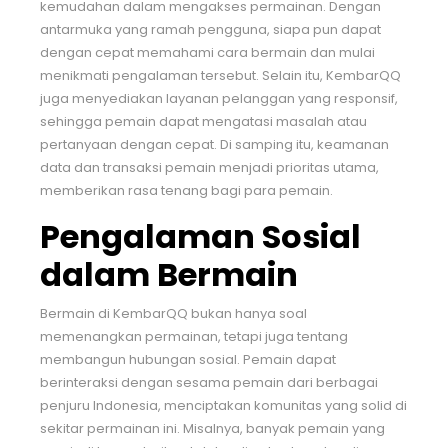
kemudahan dalam mengakses permainan. Dengan
antarmuka yang ramah pengguna, siapa pun dapat
dengan cepat memahami cara bermain dan mulai
menikmati pengalaman tersebut. Selain itu, KembarQQ
juga menyediakan layanan pelanggan yang responsif,
sehingga pemain dapat mengatasi masalah atau
pertanyaan dengan cepat. Di samping itu, keamanan
data dan transaksi pemain menjadi prioritas utama,
memberikan rasa tenang bagi para pemain.
Pengalaman Sosial
dalam Bermain
Bermain di KembarQQ bukan hanya soal
memenangkan permainan, tetapi juga tentang
membangun hubungan sosial. Pemain dapat
berinteraksi dengan sesama pemain dari berbagai
penjuru Indonesia, menciptakan komunitas yang solid di
sekitar permainan ini. Misalnya, banyak pemain yang