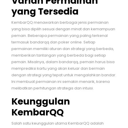
Varian Permainan
yang Tersedia
KembarQQ menawarkan berbagai jenis permainan
yang bisa dipilih sesuai dengan minat dan kemampuan
pemain. Beberapa permainan yang paling terkenal
termasuk bandarqq dan poker online. Setiap
permainan memiliki aturan dan strategi yang berbeda,
memberikan tantangan yang berbeda bagi setiap
pemain. Misalnya, dalam bandarqq, pemain harus bisa
memprediksi kartu yang akan keluar dan bermain
dengan strategi yang tepat untuk mengalahkan bandar.
Ini membuat permainan ini semakin menarik, karena
melibatkan perhitungan strategis dan intuisi.
Keunggulan
KembarQQ
Salah satu keunggulan utama KembarQQ adalah