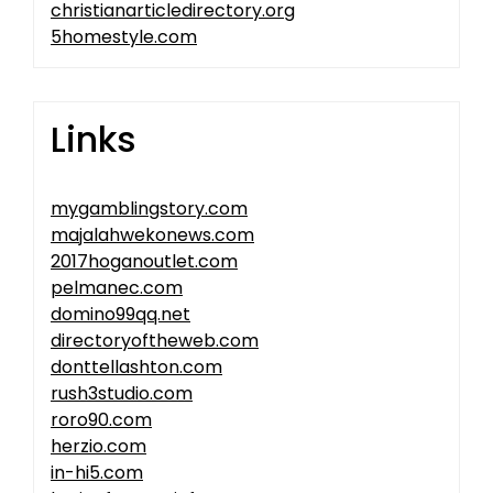
christianarticledirectory.org
5homestyle.com
Links
mygamblingstory.com
majalahwekonews.com
2017hoganoutlet.com
pelmanec.com
domino99qq.net
directoryoftheweb.com
donttellashton.com
rush3studio.com
roro90.com
herzio.com
in-hi5.com