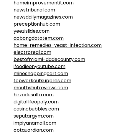
homeimprovementit.com
newstribunal.com
newsdailymagazines.com
preceptionhub.com
yeezislides.com
aobongdatotem.com
home-remedies-yeast-infection.com
electroreal.com
bestofmiami-dadecounty.com
ifoodieonyoutube.com
mineshoppingcart.com
topworkoutsupplies.com
mouthshutreviews.com
hirzadesalta.com
digitallifeopoly.com
casinobubbles.com
seputargym.com
impiyanamall.com
optguardian.com