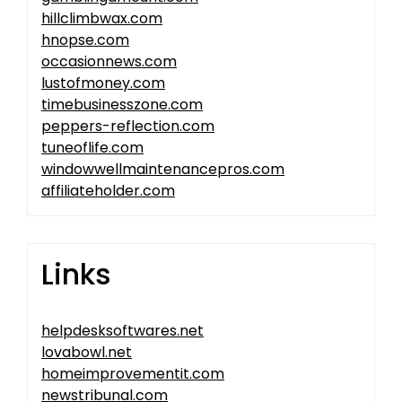
hillclimbwax.com
hnopse.com
occasionnews.com
lustofmoney.com
timebusinesszone.com
peppers-reflection.com
tuneoflife.com
windowwellmaintenancepros.com
affiliateholder.com
Links
helpdesksoftwares.net
lovabowl.net
homeimprovementit.com
newstribunal.com