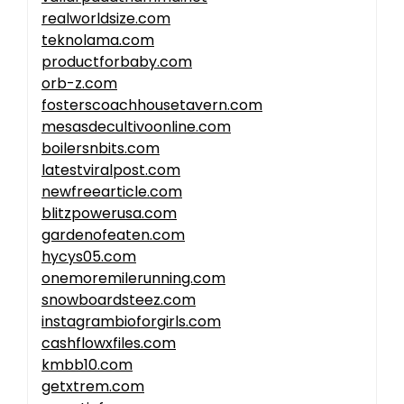
realworldsize.com
teknolama.com
productforbaby.com
orb-z.com
fosterscoachhousetavern.com
mesasdecultivoonline.com
boilersnbits.com
latestviralpost.com
newfreearticle.com
blitzpowerusa.com
gardenofeaten.com
hycys05.com
onemoremilerunning.com
snowboardsteez.com
instagrambioforgirls.com
cashflowxfiles.com
kmbb10.com
getxtrem.com