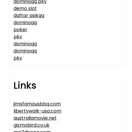
dominoqq pkv
demo slot
daftar asikqq
dominoqq
poker
pkv
dominoqq
dominoqq
pkv
Links
jimsfamousbbq.com
libertywalk-usa.com
australiamovie.net
gizmobird.co.uk