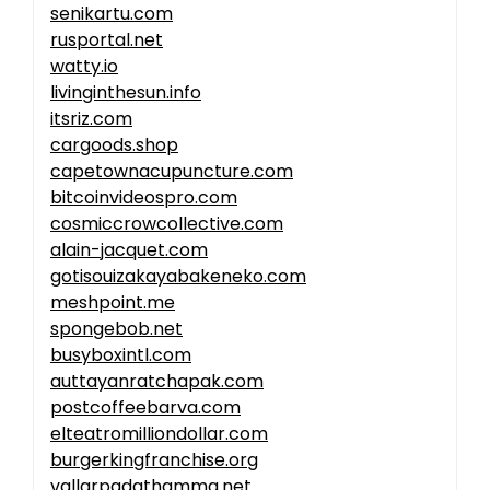
senikartu.com
rusportal.net
watty.io
livinginthesun.info
itsriz.com
cargoods.shop
capetownacupuncture.com
bitcoinvideospro.com
cosmiccrowcollective.com
alain-jacquet.com
gotisouizakayabakeneko.com
meshpoint.me
spongebob.net
busyboxintl.com
auttayanratchapak.com
postcoffeebarva.com
elteatromilliondollar.com
burgerkingfranchise.org
vallarpadathamma.net