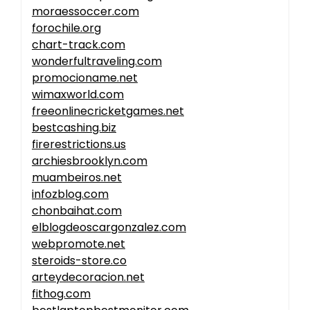
moraessoccer.com
forochile.org
chart-track.com
wonderfultraveling.com
promocioname.net
wimaxworld.com
freeonlinecricketgames.net
bestcashing.biz
firerestrictions.us
archiesbrooklyn.com
muambeiros.net
infozblog.com
chonbaihat.com
elblogdeoscargonzalez.com
webpromote.net
steroids-store.co
arteydecoracion.net
fithog.com