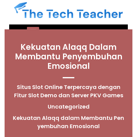
Skip
to
content
Kekuatan Alaqq Dalam
Membantu Penyembuhan
Emosional
Situs Slot Online Terpercaya dengan
Fitur Slot Demo dan Server PKV Games
Uncategorized
Kekuatan Alaqq dalam Membantu Pen
yembuhan Emosional