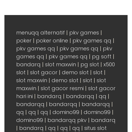
menuqq alternatif
|
pkv games
|
poker
|
poker online
|
pkv games qq
|
pkv games qq
|
pkv games qq
|
pkv
games qq
|
pkv games qq
|
pg soft
|
bandarq
|
slot maxwin
|
pg slot
|
x500
slot
|
slot gacor
|
demo slot
|
slot
|
slot maxwin
|
demo slot
|
slot
|
slot
maxwin
|
slot gacor resmi
|
slot gacor
hari ini
|
bandarq
|
bandarqq
|
qq
|
bandarqq
|
bandarqq
|
bandarqq
|
qq
|
qq
|
qq
|
domino99
|
domino99
|
domino99
|
bandarqq pkv
|
bandarq
|
bandarq
|
qq
|
qq
|
qq
|
situs slot