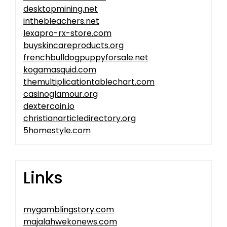
desktopmining.net
inthebleachers.net
lexapro-rx-store.com
buyskincareproducts.org
frenchbulldogpuppyforsale.net
kogamasquid.com
themultiplicationtablechart.com
casinoglamour.org
dextercoin.io
christianarticledirectory.org
5homestyle.com
Links
mygamblingstory.com
majalahwekonews.com