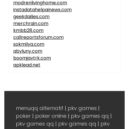
modrenlivinghome.com
instadatahelpainews.com
geekdailies.com
merchrain.com
kmbb28.com
callreportsforum.com
sokmilya.com
abyluny.com
boomjavtrk.com
apklead.net
menuqq alternatif
|
pkv games
|
poker
|
poker online
|
pkv games qq
|
pkv games qq
|
pkv games qq
|
pkv