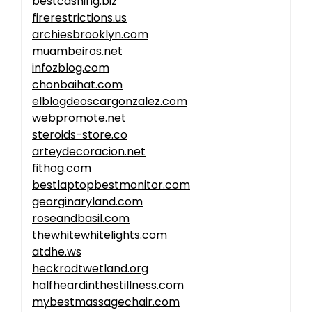
bestcashing.biz
firerestrictions.us
archiesbrooklyn.com
muambeiros.net
infozblog.com
chonbaihat.com
elblogdeoscargonzalez.com
webpromote.net
steroids-store.co
arteydecoracion.net
fithog.com
bestlaptopbestmonitor.com
georginaryland.com
roseandbasil.com
thewhitewhitelights.com
atdhe.ws
heckrodtwetland.org
halfheardinthestillness.com
mybestmassagechair.com