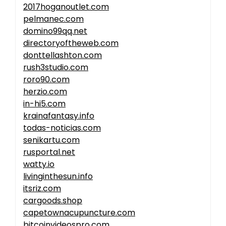
2017hoganoutlet.com
pelmanec.com
domino99qq.net
directoryoftheweb.com
donttellashton.com
rush3studio.com
roro90.com
herzio.com
in-hi5.com
krainafantasy.info
todas-noticias.com
senikartu.com
rusportal.net
watty.io
livinginthesun.info
itsriz.com
cargoods.shop
capetownacupuncture.com
bitcoinvideospro.com