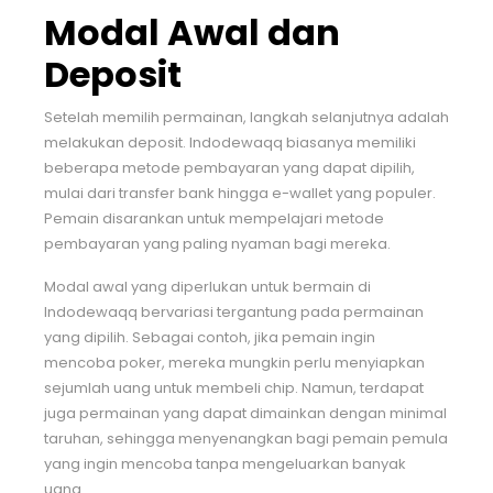
Modal Awal dan
Deposit
Setelah memilih permainan, langkah selanjutnya adalah
melakukan deposit. Indodewaqq biasanya memiliki
beberapa metode pembayaran yang dapat dipilih,
mulai dari transfer bank hingga e-wallet yang populer.
Pemain disarankan untuk mempelajari metode
pembayaran yang paling nyaman bagi mereka.
Modal awal yang diperlukan untuk bermain di
Indodewaqq bervariasi tergantung pada permainan
yang dipilih. Sebagai contoh, jika pemain ingin
mencoba poker, mereka mungkin perlu menyiapkan
sejumlah uang untuk membeli chip. Namun, terdapat
juga permainan yang dapat dimainkan dengan minimal
taruhan, sehingga menyenangkan bagi pemain pemula
yang ingin mencoba tanpa mengeluarkan banyak
uang.