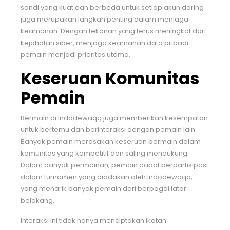
sandi yang kuat dan berbeda untuk setiap akun daring
juga merupakan langkah penting dalam menjaga
keamanan. Dengan tekanan yang terus meningkat dari
kejahatan siber, menjaga keamanan data pribadi
pemain menjadi prioritas utama.
Keseruan Komunitas
Pemain
Bermain di Indodewaqq juga memberikan kesempatan
untuk bertemu dan berinteraksi dengan pemain lain.
Banyak pemain merasakan keseruan bermain dalam
komunitas yang kompetitif dan saling mendukung.
Dalam banyak permainan, pemain dapat berpartisipasi
dalam turnamen yang diadakan oleh Indodewaqq,
yang menarik banyak pemain dari berbagai latar
belakang.
Interaksi ini tidak hanya menciptakan ikatan