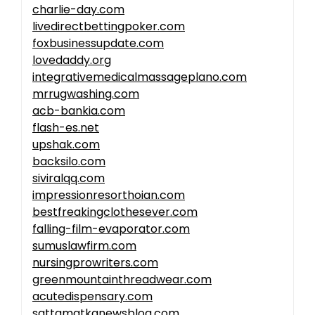
charlie-day.com
livedirectbettingpoker.com
foxbusinessupdate.com
lovedaddy.org
integrativemedicalmassageplano.com
mrrugwashing.com
acb-bankia.com
flash-es.net
upshak.com
backsilo.com
siviralqq.com
impressionresorthoian.com
bestfreakingclothesever.com
falling-film-evaporator.com
sumuslawfirm.com
nursingprowriters.com
greenmountainthreadwear.com
acutedispensary.com
sattamatkanewsblog.com