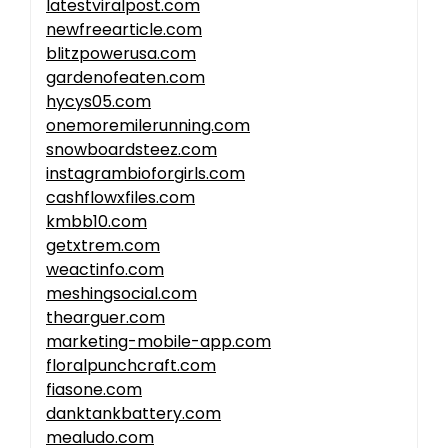
latestviralpost.com
newfreearticle.com
blitzpowerusa.com
gardenofeaten.com
hycys05.com
onemoremilerunning.com
snowboardsteez.com
instagrambioforgirls.com
cashflowxfiles.com
kmbb10.com
getxtrem.com
weactinfo.com
meshingsocial.com
thearguer.com
marketing-mobile-app.com
floralpunchcraft.com
fiasone.com
danktankbattery.com
mealudo.com