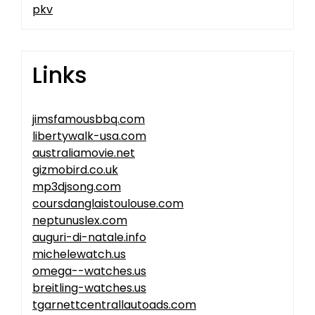
pkv
Links
jimsfamousbbq.com
libertywalk-usa.com
australiamovie.net
gizmobird.co.uk
mp3djsong.com
coursdanglaistoulouse.com
neptunuslex.com
auguri-di-natale.info
michelewatch.us
omega--watches.us
breitling-watches.us
tgarnettcentrallautoads.com