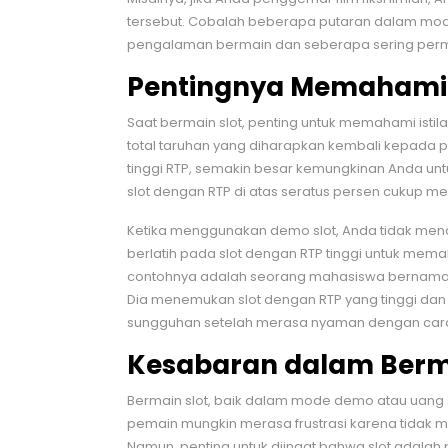
tersebut. Cobalah beberapa putaran dalam mo
pengalaman bermain dan seberapa sering perm
Pentingnya Memahami
Saat bermain slot, penting untuk memahami istila
total taruhan yang diharapkan kembali kepada 
tinggi RTP, semakin besar kemungkinan Anda u
slot dengan RTP di atas seratus persen cukup me
Ketika menggunakan demo slot, Anda tidak men
berlatih pada slot dengan RTP tinggi untuk mem
contohnya adalah seorang mahasiswa bernama A
Dia menemukan slot dengan RTP yang tinggi d
sungguhan setelah merasa nyaman dengan cara 
Kesabaran dalam Berma
Bermain slot, baik dalam mode demo atau uang
pemain mungkin merasa frustrasi karena tidak
Namun, penting untuk diingat bahwa slot adalah