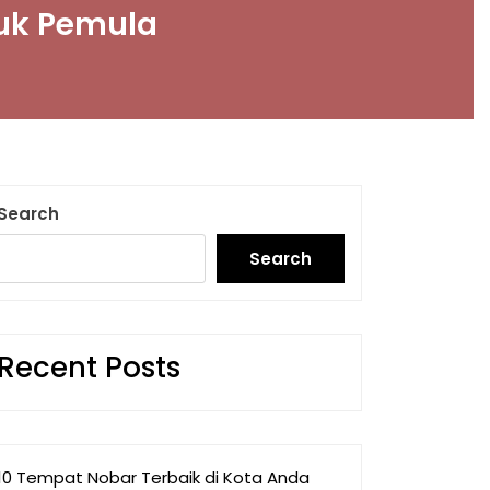
uk Pemula
Search
Search
Recent Posts
10 Tempat Nobar Terbaik di Kota Anda