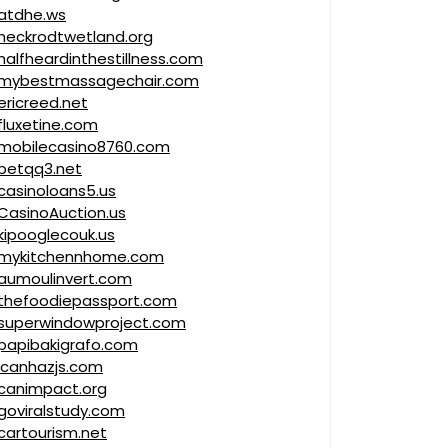
atdhe.ws
heckrodtwetland.org
halfheardinthestillness.com
mybestmassagechair.com
ericreed.net
fluxetine.com
mobilecasino8760.com
betqq3.net
casinoloans5.us
CasinoAuction.us
kipooglecouk.us
mykitchennhome.com
aumoulinvert.com
thefoodiepassport.com
superwindowproject.com
papibakigrafo.com
icanhazjs.com
canimpact.org
goviralstudy.com
cartourism.net