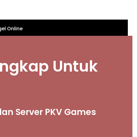
el Online
engkap Untuk
o dan Server PKV Games