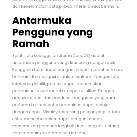
dan keselamatan data pribadi mereka saat bermain.
Antarmuka
Pengguna yang
Ramah
Salah satu keunggulan utama DanaQQ adalah
antarmuka pengguna yang dirancang dengan baik.
Pengguna baru dapat dengan mudah memahami cara
bermain dan navigasi di dalam platform. Dengan tata
letak yang intuitif, pemain dapat menemukan
permainan favorit mereka tanpa kesulitan. Dengan
adanya tutorial dan panduan, pengguna yang baru
pertama kali mencoba permainan dapat belajar
dengan cepat. Misalnya, seorang pelajar yang tertarik
untuk mencoba poker dapat dengan mudah
menemukan panduan langkah demi langkah tentang
cara memainkan permainan tersebut.