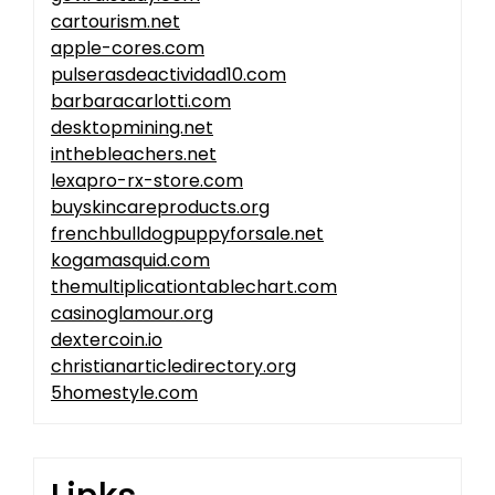
cartourism.net
apple-cores.com
pulserasdeactividad10.com
barbaracarlotti.com
desktopmining.net
inthebleachers.net
lexapro-rx-store.com
buyskincareproducts.org
frenchbulldogpuppyforsale.net
kogamasquid.com
themultiplicationtablechart.com
casinoglamour.org
dextercoin.io
christianarticledirectory.org
5homestyle.com