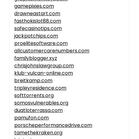
gamepixies.com
drawneastart.com
fasthokislot88.com
safecasinotips.com
jackpotchips.com
proelitesoftware.com
allcustomercarenumbers.com
familyblogger.xyz
chrisjohnslawgroup.com
klub-vulcan-online.com
breitkamp.com
tripleyresidence.com
softtorrents.org
somosvulnerables.org
duatloterrassa.com
pamufon.com
porscheperformancedrive.com
tamethekraken.org