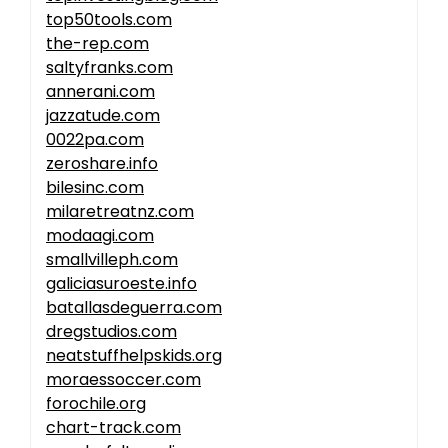
top50tools.com
the-rep.com
saltyfranks.com
annerani.com
jazzatude.com
0022pa.com
zeroshare.info
bilesinc.com
milaretreatnz.com
modaagi.com
smallvilleph.com
galiciasuroeste.info
batallasdeguerra.com
dregstudios.com
neatstuffhelpskids.org
moraessoccer.com
forochile.org
chart-track.com