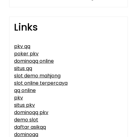
Links
pkv qq
poker pkv
dominoqq online
situs qq
slot demo mahjong
slot online terpercaya
qq online
pkv
situs pkv
dominoqq pkv
demo slot
daftar asikqq
dominoqq