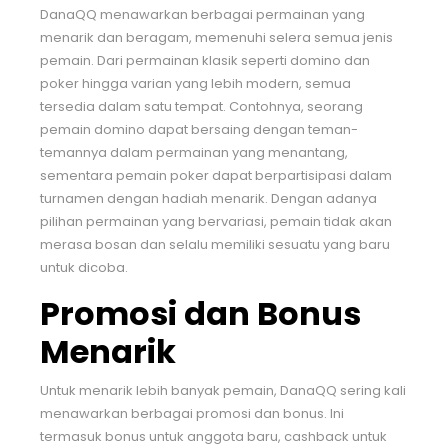
DanaQQ menawarkan berbagai permainan yang
menarik dan beragam, memenuhi selera semua jenis
pemain. Dari permainan klasik seperti domino dan
poker hingga varian yang lebih modern, semua
tersedia dalam satu tempat. Contohnya, seorang
pemain domino dapat bersaing dengan teman-
temannya dalam permainan yang menantang,
sementara pemain poker dapat berpartisipasi dalam
turnamen dengan hadiah menarik. Dengan adanya
pilihan permainan yang bervariasi, pemain tidak akan
merasa bosan dan selalu memiliki sesuatu yang baru
untuk dicoba.
Promosi dan Bonus
Menarik
Untuk menarik lebih banyak pemain, DanaQQ sering kali
menawarkan berbagai promosi dan bonus. Ini
termasuk bonus untuk anggota baru, cashback untuk