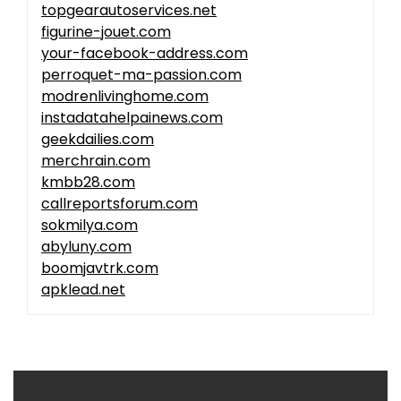
topgearautoservices.net
figurine-jouet.com
your-facebook-address.com
perroquet-ma-passion.com
modrenlivinghome.com
instadatahelpainews.com
geekdailies.com
merchrain.com
kmbb28.com
callreportsforum.com
sokmilya.com
abyluny.com
boomjavtrk.com
apklead.net