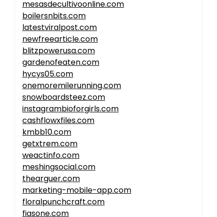
mesasdecultivoonline.com
boilersnbits.com
latestviralpost.com
newfreearticle.com
blitzpowerusa.com
gardenofeaten.com
hycys05.com
onemoremilerunning.com
snowboardsteez.com
instagrambioforgirls.com
cashflowxfiles.com
kmbb10.com
getxtrem.com
weactinfo.com
meshingsocial.com
thearguer.com
marketing-mobile-app.com
floralpunchcraft.com
fiasone.com