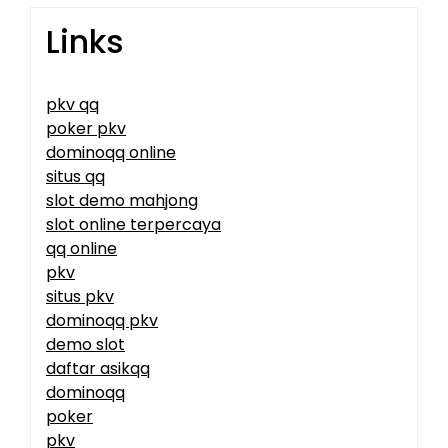
Links
pkv qq
poker pkv
dominoqq online
situs qq
slot demo mahjong
slot online terpercaya
qq online
pkv
situs pkv
dominoqq pkv
demo slot
daftar asikqq
dominoqq
poker
pkv