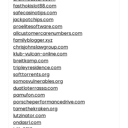
fasthokislot88.com
safecasinotips.com
jackpotchips.com
proelitesoftware.com
allcustomercarenumbers.com
familyblogger.xyz
chrisjohnslawgroup.com
klub-vulcan-online.com
breitkamp.com
tripleyresidence.com
softtorrents.org
somosvulnerables.org
duatloterrassa.com
pamufon.com
porscheperformancedrive.com
tamethekraken.org
lutzinator.com
ondasrl.com