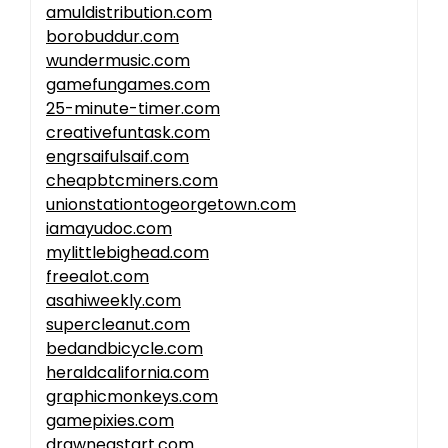
amuldistribution.com
borobuddur.com
wundermusic.com
gamefungames.com
25-minute-timer.com
creativefuntask.com
engrsaifulsaif.com
cheapbtcminers.com
unionstationtogeorgetown.com
iamayudoc.com
mylittlebighead.com
freealot.com
asahiweekly.com
supercleanut.com
bedandbicycle.com
heraldcalifornia.com
graphicmonkeys.com
gamepixies.com
drawneastart.com