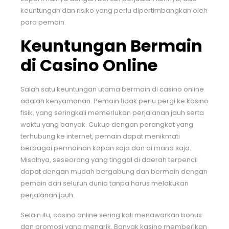
keuntungan dan risiko yang perlu dipertimbangkan oleh
para pemain.
Keuntungan Bermain
di Casino Online
Salah satu keuntungan utama bermain di casino online
adalah kenyamanan. Pemain tidak perlu pergi ke kasino
fisik, yang seringkali memerlukan perjalanan jauh serta
waktu yang banyak. Cukup dengan perangkat yang
terhubung ke internet, pemain dapat menikmati
berbagai permainan kapan saja dan di mana saja.
Misalnya, seseorang yang tinggal di daerah terpencil
dapat dengan mudah bergabung dan bermain dengan
pemain dari seluruh dunia tanpa harus melakukan
perjalanan jauh.
Selain itu, casino online sering kali menawarkan bonus
dan promosi yang menarik. Banyak kasino memberikan