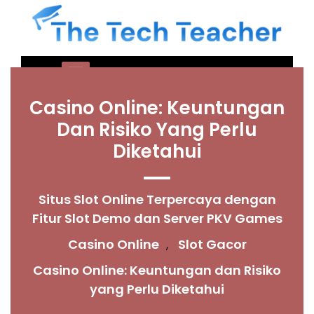
Skip
to
content
Casino Online: Keuntungan
Dan Risiko Yang Perlu
Diketahui
Situs Slot Online Terpercaya dengan
Fitur Slot Demo dan Server PKV Games
Casino Online
Slot Gacor
,
Casino Online: Keuntungan dan Risiko
yang Perlu Diketahui