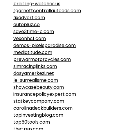
breitling-watches.us
tgarnettcentrallautoads.com
fixadvert.com
autopluz.co
save3time-c.com
vexonhcf.com
demos-pixelsparadise.com
mediatitude.com
prewarmotorcycles.com
simracinglinks.com
dosyamerkezi.net
le-surrealisme.com
showcasebeauty.com
insurancepolicyexpert.com
statkeycompany.com
carolinadeckbuilders.com
topinvestingblog.com
top50tools.com
the-rep.com