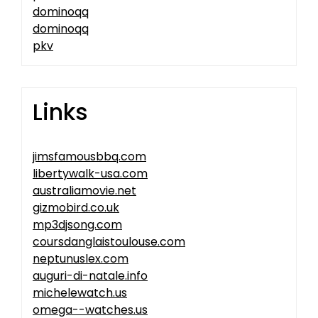
dominoqq
dominoqq
pkv
Links
jimsfamousbbq.com
libertywalk-usa.com
australiamovie.net
gizmobird.co.uk
mp3djsong.com
coursdanglaistoulouse.com
neptunuslex.com
auguri-di-natale.info
michelewatch.us
omega--watches.us