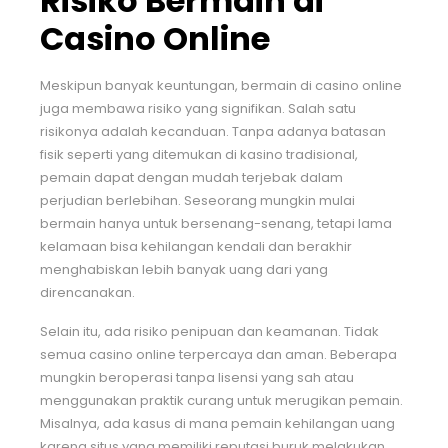
Risiko Bermain di
Casino Online
Meskipun banyak keuntungan, bermain di casino online
juga membawa risiko yang signifikan. Salah satu
risikonya adalah kecanduan. Tanpa adanya batasan
fisik seperti yang ditemukan di kasino tradisional,
pemain dapat dengan mudah terjebak dalam
perjudian berlebihan. Seseorang mungkin mulai
bermain hanya untuk bersenang-senang, tetapi lama
kelamaan bisa kehilangan kendali dan berakhir
menghabiskan lebih banyak uang dari yang
direncanakan.
Selain itu, ada risiko penipuan dan keamanan. Tidak
semua casino online terpercaya dan aman. Beberapa
mungkin beroperasi tanpa lisensi yang sah atau
menggunakan praktik curang untuk merugikan pemain.
Misalnya, ada kasus di mana pemain kehilangan uang
karena situs yang memiliki reputasi buruk melakukan