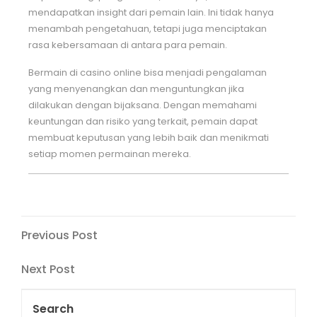
mendapatkan insight dari pemain lain. Ini tidak hanya
menambah pengetahuan, tetapi juga menciptakan
rasa kebersamaan di antara para pemain.
Bermain di casino online bisa menjadi pengalaman
yang menyenangkan dan menguntungkan jika
dilakukan dengan bijaksana. Dengan memahami
keuntungan dan risiko yang terkait, pemain dapat
membuat keputusan yang lebih baik dan menikmati
setiap momen permainan mereka.
Post
Previous
Previous Post
Post
navigation
Next
Next Post
Post
Search