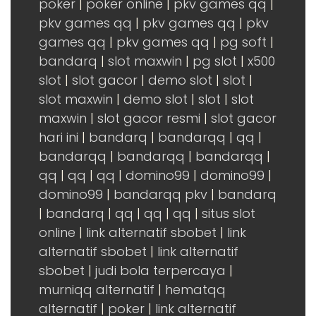
poker
|
poker online
|
pkv games qq
|
pkv games qq
|
pkv games qq
|
pkv
games qq
|
pkv games qq
|
pg soft
|
bandarq
|
slot maxwin
|
pg slot
|
x500
slot
|
slot gacor
|
demo slot
|
slot
|
slot maxwin
|
demo slot
|
slot
|
slot
maxwin
|
slot gacor resmi
|
slot gacor
hari ini
|
bandarq
|
bandarqq
|
qq
|
bandarqq
|
bandarqq
|
bandarqq
|
qq
|
qq
|
qq
|
domino99
|
domino99
|
domino99
|
bandarqq pkv
|
bandarq
|
bandarq
|
qq
|
qq
|
qq
|
situs slot
online
|
link alternatif sbobet
|
link
alternatif sbobet
|
link alternatif
sbobet
|
judi bola terpercaya
|
murniqq alternatif
|
hematqq
alternatif
|
poker
|
link alternatif