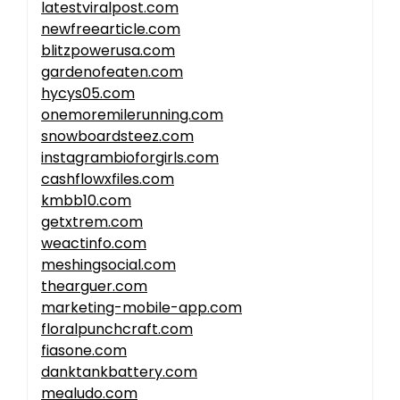
latestviralpost.com
newfreearticle.com
blitzpowerusa.com
gardenofeaten.com
hycys05.com
onemoremilerunning.com
snowboardsteez.com
instagrambioforgirls.com
cashflowxfiles.com
kmbb10.com
getxtrem.com
weactinfo.com
meshingsocial.com
thearguer.com
marketing-mobile-app.com
floralpunchcraft.com
fiasone.com
danktankbattery.com
mealudo.com