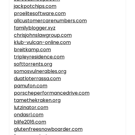
jackpotchips.com
proelitesoftware.com
allcustomercarenumbers.com
familyblogger.xyz
chrisjohnslawgroup.com
klub-vulcan-online.com
breitkamp.com
tripleyresidence.com
softtorrents.org
somosvulnerables.org
duatloterrassa.com
pamufon.com
porscheperformancedrive.com
tamethekraken.org
lutzinator.com
ondasrl.com
blife2016.com
glutenfreesnowboarder.com