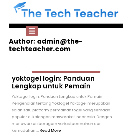
Skip
to
content
Author:
admin@the-
techteacher.com
yoktogel login: Panduan
Lengkap untuk Pemain
Yoktogel login: Panduan Lengkap untuk Pemain
Pengenalan tentang Yoktogel Yoktogel merupakan
salah satu platform permainan togel yang semakin
populer di kalangan masyarakat Indonesia. Dengan
menawarkan beragam variasi permainan dan
Read
kemudahan ...
Read More