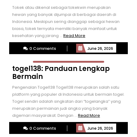
Tokek atau dikenal sebagai tokekwin merupakan
hewan yang banyak dijumpai di berbagai daerah di
Indonesia. Meskipun sering dianggap sebagai hewan
biasa, tokek ternyata memiliki banyak manfaat untuk
Read
kesehatan yang jarang ...
Read More
More
0 Comments
June 26, 2026
togel138: Panduan Lengkap
Bermain
Pengenalan Togel138 Togel138 merupakan salah satu
platform yang populer di Indonesia untuk bermain togel.
Togel sendiri adalah singkatan dari “togelangka” yang
merupakan permainan judi angka yang banyak
Read
digemari masyarakat. Dengan ...
Read More
More
0 Comments
June 26, 2026