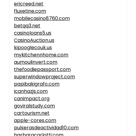
ericreed.net
fluxetine.com
mobilecasino8760.com
betqq3.net
casinoloans5.us
CasinoAuction.us
kipooglecouk.us
mykitchennhome.com
aumoulinvert.com
thefoodiepassport.com
superwindowproject.com
papibakigrafo.com
icanhazjs.com
canimpact.org
goviralstudy.com
cartourism.net
apple-cores.com
pulserasdeactividad10.com
barbaracarlotti.com