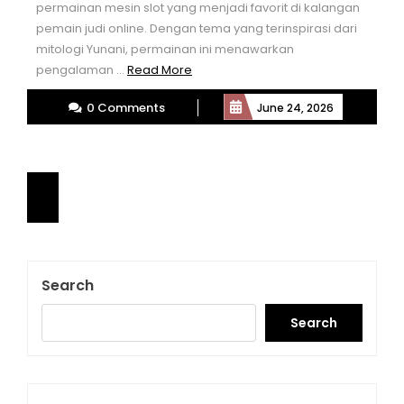
permainan mesin slot yang menjadi favorit di kalangan
pemain judi online. Dengan tema yang terinspirasi dari
mitologi Yunani, permainan ini menawarkan
Read
pengalaman ...
Read More
More
0 Comments
June 24, 2026
Posts
Page
9
pagination
Search
Search