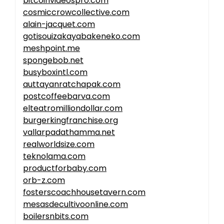
bitcoinvideospro.com
cosmiccrowcollective.com
alain-jacquet.com
gotisouizakayabakeneko.com
meshpoint.me
spongebob.net
busyboxintl.com
auttayanratchapak.com
postcoffeebarva.com
elteatromilliondollar.com
burgerkingfranchise.org
vallarpadathamma.net
realworldsize.com
teknolama.com
productforbaby.com
orb-z.com
fosterscoachhousetavern.com
mesasdecultivoonline.com
boilersnbits.com