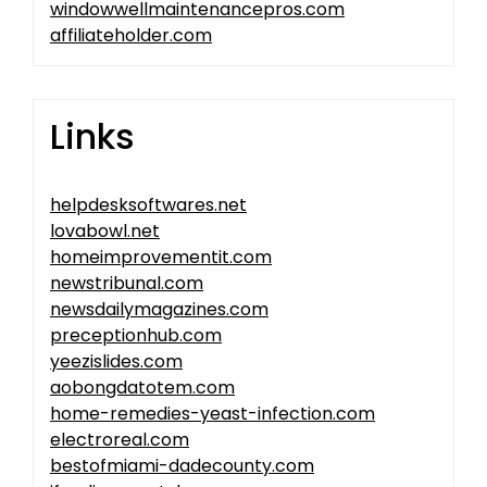
windowwellmaintenancepros.com
affiliateholder.com
Links
helpdesksoftwares.net
lovabowl.net
homeimprovementit.com
newstribunal.com
newsdailymagazines.com
preceptionhub.com
yeezislides.com
aobongdatotem.com
home-remedies-yeast-infection.com
electroreal.com
bestofmiami-dadecounty.com