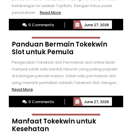
belakangan ini adalah Top1toto. Dengan fokus pada
Read
penyediaan ...
Read More
More
0 Comments
June 27, 2026
Panduan Bermain Tokekwin
Slot untuk Pemula
Pengenalan Tokekwin Slot Permainan slot online telah
menjadi salah satu bentuk hiburan yang paling populer
di kalangan pemain kasino. Salah satu permainan slot
yang menarik perhatian adalah Tokekwin Slot. Dengan ...
Read
Read More
More
0 Comments
June 27, 2026
Manfaat Tokekwin untuk
Kesehatan