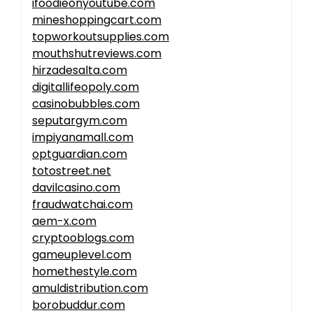
ifoodieonyoutube.com
mineshoppingcart.com
topworkoutsupplies.com
mouthshutreviews.com
hirzadesalta.com
digitallifeopoly.com
casinobubbles.com
seputargym.com
impiyanamall.com
optguardian.com
totostreet.net
davilcasino.com
fraudwatchai.com
aem-x.com
cryptooblogs.com
gameuplevel.com
homethestyle.com
amuldistribution.com
borobuddur.com