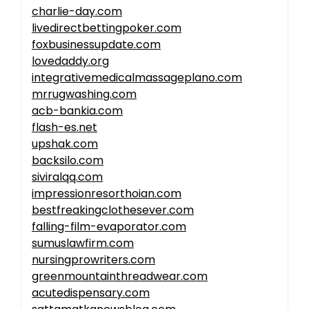
charlie-day.com
livedirectbettingpoker.com
foxbusinessupdate.com
lovedaddy.org
integrativemedicalmassageplano.com
mrrugwashing.com
acb-bankia.com
flash-es.net
upshak.com
backsilo.com
siviralqq.com
impressionresorthoian.com
bestfreakingclothesever.com
falling-film-evaporator.com
sumuslawfirm.com
nursingprowriters.com
greenmountainthreadwear.com
acutedispensary.com